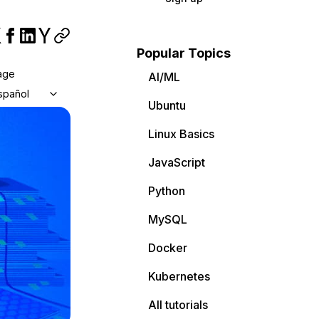
Popular Topics
age
AI/ML
spañol
Ubuntu
Linux Basics
JavaScript
Python
MySQL
Docker
Kubernetes
All tutorials