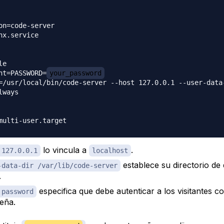
on=code-server

nx.service

e

nt=PASSWORD=
your_password
=/usr/local/bin/code-server --host 127.0.0.1 --user-data
ways

lo vincula a
.
 127.0.0.1
localhost
establece su directorio de
-data-dir /var/lib/code-server
.
especifica que debe autenticar a los visitantes c
 password
eña.