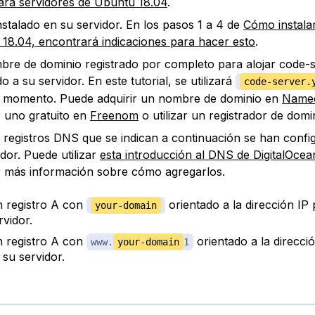
 para servidores de Ubuntu 18.04
.
nstalado en su servidor. En los pasos 1 a 4 de
Cómo instala
18.04, encontrará indicaciones para hacer esto
.
re de dominio registrado por completo para alojar code-s
o a su servidor. En este tutorial, se utilizará
code-server.
 momento. Puede adquirir un nombre de dominio en
Name
 uno gratuito en
Freenom
o utilizar un registrador de domin
 registros DNS que se indican a continuación se han confi
idor. Puede utilizar
esta introducción al DNS de DigitalOcea
 más información sobre cómo agregarlos.
 registro A con
orientado a la dirección IP 
your-domain
rvidor.
 registro A con
orientado a la direcci
www.
your-domain
​​​1​​​
 su servidor.