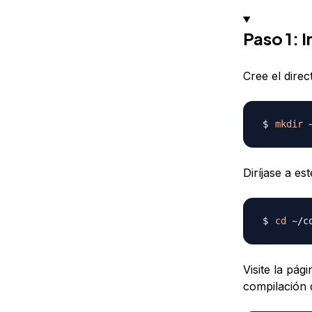
Paso 1: 
Cree el dire
mkdir
Diríjase a est
cd
Visite la pág
compilación 