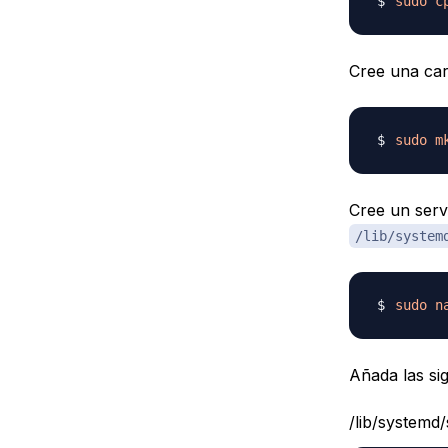
sudo
c
Cree una car
sudo
m
Cree un serv
/lib/system
sudo
n
Añada las sig
/lib/systemd