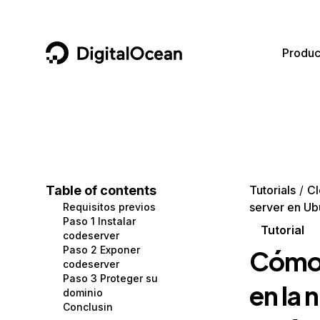
DigitalOcean
Produc
Featured AI Products
AI/ML
Community
Become a Partner
Compute
CMS
Documentation
Marketplace
Containers and Images
Data and IoT
Developer Tools
Table of contents
Tutorials
Cl
server en Ub
Requisitos previos
Managed Databases
Developer Tools
Get Involved
Paso 1 Instalar
Tutorial
codeserver
Management and Dev Tools
Gaming and Media
Utilities and Help
Paso 2 Exponer
Cómo 
codeserver
Networking
Hosting
Paso 3 Proteger su
en la
dominio
Security
Security and Networking
Conclusin