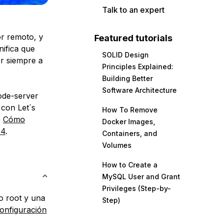
Talk to an expert
r remoto, y
Featured tutorials
nifica que
SOLID Design
er siempre a
Principles Explained:
Building Better
Software Architecture
code-server
 con Let´s
How To Remove
e
Cómo
Docker Images,
04
.
Containers, and
Volumes
How to Create a
MySQL User and Grant
Privileges (Step-by-
o root y una
Step)
configuración