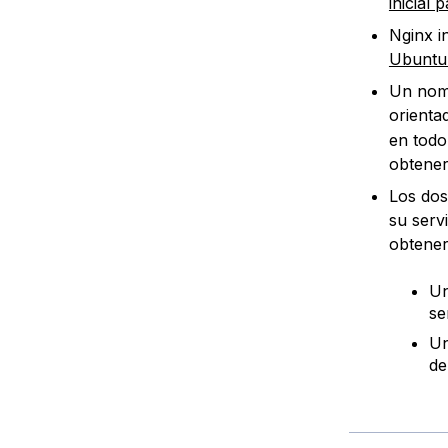
inicial
Nginx i
Ubuntu 
Un nomb
orientad
en todo
obtener
Los dos
su serv
obtener
Un
se
Un
de