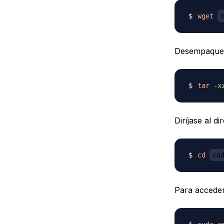
wget
Desempaque 
tar
-x
Diríjase al d
cd
co
Para acceder 