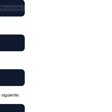
692-vsc1.39.2/code-server2.1692-vsc1.39.2-linux-x86_64.t
 siguiente: