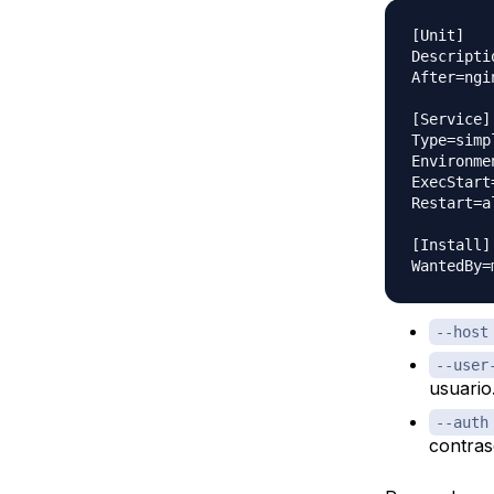
[Unit]

Descripti
After=ngi
[Service]

Type=simpl
Environme
ExecStart
Restart=al
[Install]

--host
--user
usuario
--auth
contras