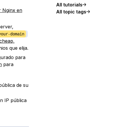
All tutorials
r Nginx en
All topic tags
erver,
your-domain
cheap,
ios que elija.
gurado para
n
para
pública de su
ón IP pública