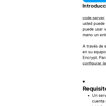
Introducc
code-server
usted puede 
puede usar v
mano un ento
A través de 
en su equipo
Encrypt. Para
configurar l
Requisit
Un serv
cuenta 