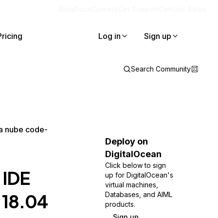
Blog
Docs
Careers
Get Support
Contact Sales
Pricing
Log in
Sign up
Search Community
la nube code-
Deploy on
DigitalOcean
Click below to sign
 IDE
up for DigitalOcean's
virtual machines,
 18.04
Databases, and AIML
products.
Sign up