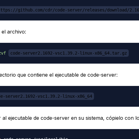
https://github.com/cdr/code-server/releases/download/2.1
el archivo:
zvf
code-server2.1692-vsc1.39.2-linux-x86_64.tar.gz
irectorio que contiene el ejecutable de code-server:
de-server2.1692-vsc1.39.2-linux-x86_64
al ejecutable de code-server en su sistema, cópielo con lo