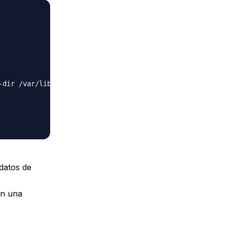
-dir /var/lib/code-server --auth password

 datos de
on una