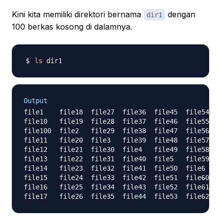
Kini kita memiliki direktori bernama
dengan
dir1
100 berkas kosong di dalamnya.
ls
Output
file1    file18  file27  file36  file45  file54  f
file10   file19  file28  file37  file46  file55  f
file100  file2   file29  file38  file47  file56  f
file11   file20  file3   file39  file48  file57  f
file12   file21  file30  file4   file49  file58  f
file13   file22  file31  file40  file5   file59  f
file14   file23  file32  file41  file50  file6   f
file15   file24  file33  file42  file51  file60  f
file16   file25  file34  file43  file52  file61  f