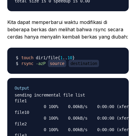
Kita dapat memperbarui waktu modifikasi di
beberapa berkas dan melihat bahwa rsync secara
cerdas hanya menyalin kembali berkas yang diubah:
touch
 dir1/file
{
1
..
10
}
rsync
-azP
source
destination
Output
sending incremental file list

file1

            0 100%    0.00kB/s    0:00:00 (xfer#1,
file10

            0 100%    0.00kB/s    0:00:00 (xfer#2,
file2

            0 100%    0.00kB/s    0:00:00 (xfer#3,
file3
