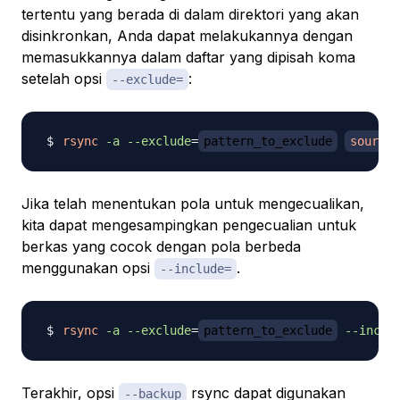
tertentu yang berada di dalam direktori yang akan
disinkronkan, Anda dapat melakukannya dengan
memasukkannya dalam daftar yang dipisah koma
setelah opsi
:
--exclude=
rsync
-a
--exclude
=
pattern_to_exclude
source
Jika telah menentukan pola untuk mengecualikan,
kita dapat mengesampingkan pengecualian untuk
berkas yang cocok dengan pola berbeda
menggunakan opsi
.
--include=
rsync
-a
--exclude
=
pattern_to_exclude
--inclu
Terakhir, opsi
rsync dapat digunakan
--backup