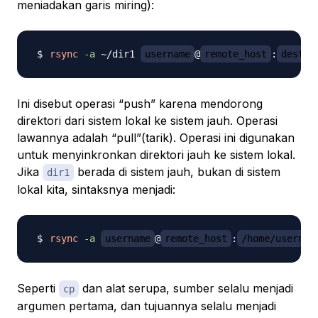
meniadakan garis miring):
rsync
-a
 ~/dir1 
username
@
remote_host
:
destin
Ini disebut operasi “push” karena mendorong
direktori dari sistem lokal ke sistem jauh. Operasi
lawannya adalah “pull”(tarik). Operasi ini digunakan
untuk menyinkronkan direktori jauh ke sistem lokal.
Jika
berada di sistem jauh, bukan di sistem
dir1
lokal kita, sintaksnya menjadi:
rsync
-a
username
@
remote_host
:
/home/usernam
Seperti
dan alat serupa, sumber selalu menjadi
cp
argumen pertama, dan tujuannya selalu menjadi