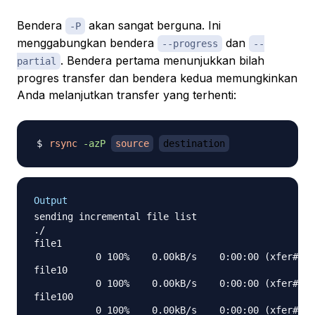
Bendera
akan sangat berguna. Ini
-P
menggabungkan bendera
dan
--progress
--
. Bendera pertama menunjukkan bilah
partial
progres transfer dan bendera kedua memungkinkan
Anda melanjutkan transfer yang terhenti:
rsync
-azP
source
destination
Output
sending incremental file list

./

file1

           0 100%    0.00kB/s    0:00:00 (xfer#1, 
file10

           0 100%    0.00kB/s    0:00:00 (xfer#2, 
file100

           0 100%    0.00kB/s    0:00:00 (xfer#3, 