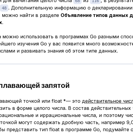
н для вычитания целого числа
из
, в результат
68
116
. Дополнительную информацию о декларировании
48
 можно найти в разделе
Объявление типов данных 
х
.
а можно использовать в программах Go разными спос
ейшего изучения Go у вас появится много возможност
слами и развивать знания об этом типе данных.
 плавающей запятой
лавающей точкой
или
float *— это
действительное чис
зить в форме целого числа. В состав действительных 
рациональные и иррациональные числа, и поэтому чис
точкой могут содержать дробную часть, например 9,
обы представить тип float в программе Go, подумайте о