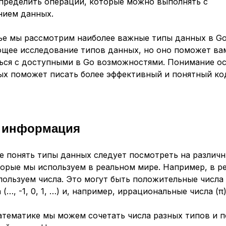
пределить операции, которые можно выполнять с
нием данных.
тье мы рассмотрим наиболее важные типы данных в Go
щее исследование типов данных, но оно поможет ва
ься с доступными в Go возможностями. Понимание о
ых поможет писать более эффективный и понятный ко
я информация
е понять типы данных следует посмотреть на различ
торые мы используем в реальном мире. Например, в р
ользуем числа. Это могут быть положительные числа (0
(…, -1, 0, 1, …) и, например, иррациональные числа (π)
атематике мы можем сочетать числа разных типов и п