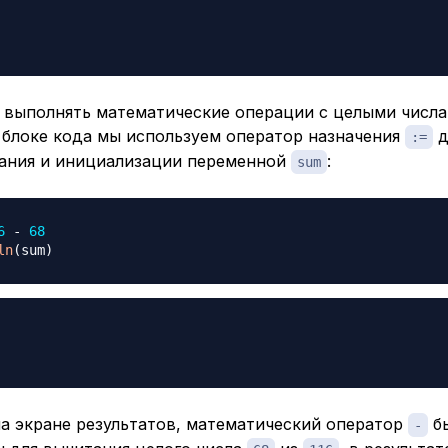
 выполнять математические операции с целыми числа
блоке кода мы используем оператор назначения
д
:=
ания и инициализации переменной
:
sum
6
-
68
ln
(
sum
)
на экране результатов, математический оператор
б
-