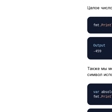
Целое числ
fmt
.
Print
Output
Также мы м
символ испо
var
 absol
fmt
.
Print