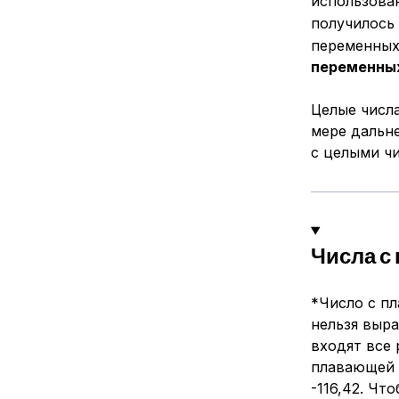
использова
получилось
переменных
переменны
Целые числ
мере дальн
с целыми чи
Числа с
*Число с п
нельзя выра
входят все 
плавающей 
-116,42. Чт