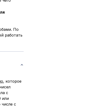
е чего
для
обами. По
ей работать
ло
, которое
чисел
ла с
0 или
 числе с