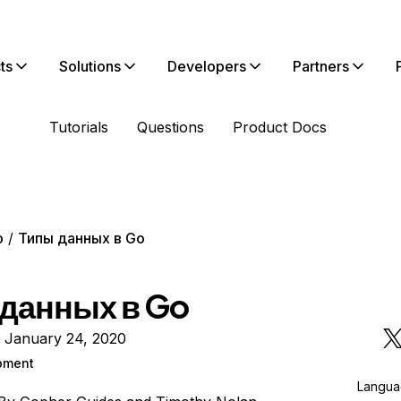
ts
Solutions
Developers
Partners
Tutorials
Questions
Product Docs
o
Типы данных в Go
данных в Go
n January 24, 2020
pment
Langu