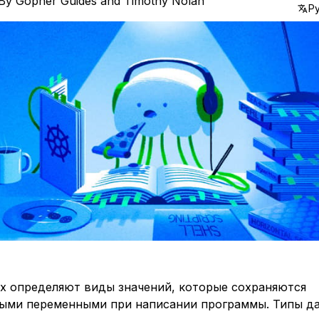
By
Gopher Guides
and
Timothy Nolan
Р
х определяют виды значений, которые сохраняются
ыми переменными при написании программы. Типы д