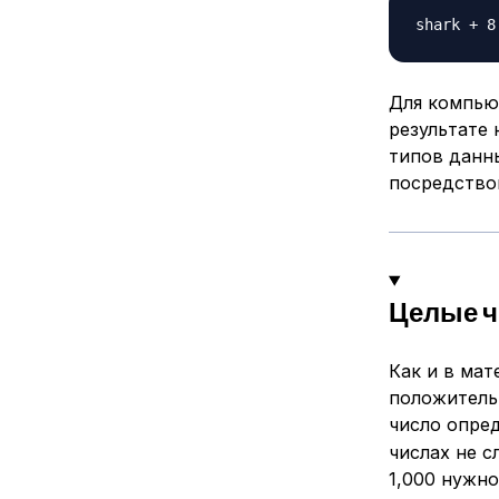
Для компьют
результате
типов данн
посредство
Целые ч
Как и в ма
положительн
число опре
числах не с
1,000 нужн