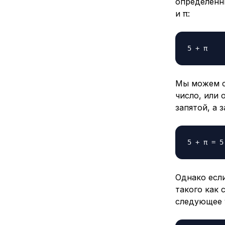
определенн
и π:
Мы можем с
число, или 
запятой, а 
Однако есл
такого как
следующее 