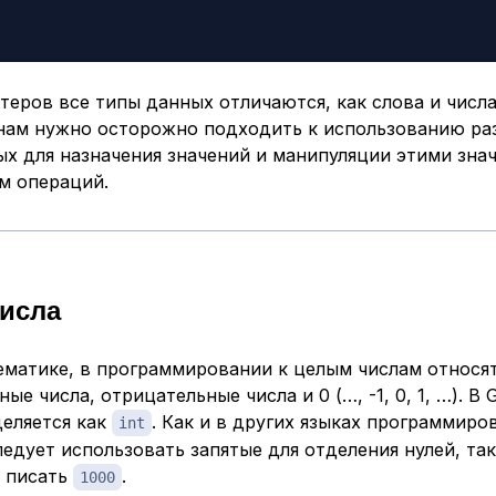
еров все типы данных отличаются, как слова и числа
 нам нужно осторожно подходить к использованию ра
ых для назначения значений и манипуляции этими зна
м операций.
исла
тематике, в программировании к
целым числам
относя
ые числа, отрицательные числа и 0 (…, -1, 0, 1, …). В 
деляется как
. Как и в других языках программиров
int
ледует использовать запятые для отделения нулей, та
о писать
.
1000