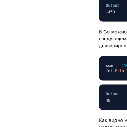
Output
В Go можно
следующем 
деклариров
sum 
:=
11
fmt
.
Print
Output
Как видно 