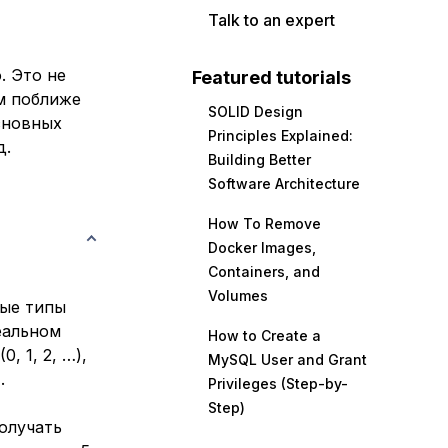
Talk to an expert
. Это не
Featured tutorials
м поближе
SOLID Design
сновных
Principles Explained:
д.
Building Better
Software Architecture
How To Remove
Docker Images,
Containers, and
Volumes
ные типы
еальном
How to Create a
, 1, 2, …),
MySQL User and Grant
.
Privileges (Step-by-
Step)
олучать