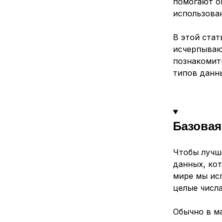
помогают о
использова
В этой ста
исчерпываю
познакомит
типов данн
Базова
Чтобы лучш
данных, ко
мире мы исп
целые числа 
Обычно в м