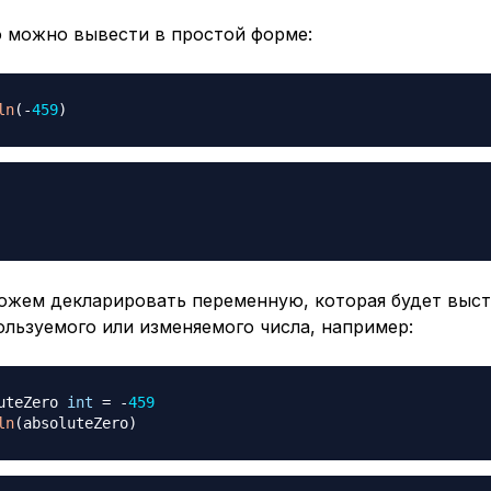
о можно вывести в простой форме:
ln
(
-
459
)
ожем декларировать переменную, которая будет выст
льзуемого или изменяемого числа, например:
uteZero 
int
=
-
459
ln
(
absoluteZero
)