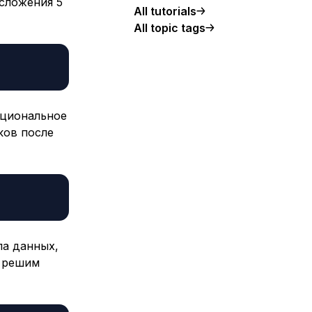
сложения 5
All tutorials
All topic tags
ациональное
ков после
па данных,
ы решим