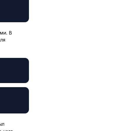
ми. В
ля
ыл