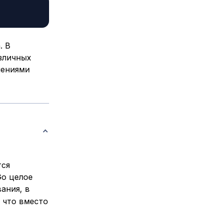
. В
зличных
чениями
тся
Go целое
ания, в
к что вместо