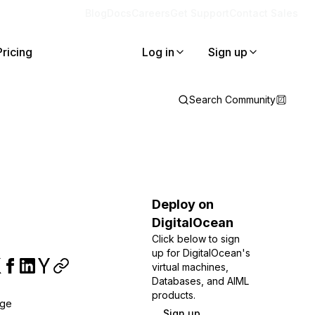
Blog
Docs
Careers
Get Support
Contact Sales
Pricing
Log in
Sign up
Search Community
Deploy on
DigitalOcean
Click below to sign
up for DigitalOcean's
virtual machines,
Databases, and AIML
products.
age
Sign up