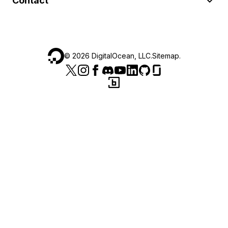
Contact
©
2026
DigitalOcean, LLC.
Sitemap
.