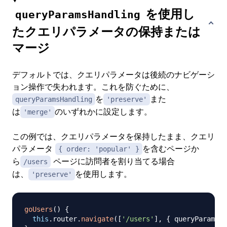
を使用し
queryParamsHandling
たクエリパラメータの保持または
マージ
デフォルトでは、クエリパラメータは後続のナビゲーシ
ョン操作で失われます。これを防ぐために、
を
また
queryParamsHandling
'preserve'
は
のいずれかに設定します。
'merge'
この例では、クエリパラメータを保持したまま、クエリ
パラメータ
を含むページか
{ order: 'popular' }
ら
ページに訪問者を割り当てる場合
/users
は、
を使用します。
'preserve'
goUsers
(
)
{
this
.
router
.
navigate
(
[
'/users'
]
,
{
 queryParamsHa