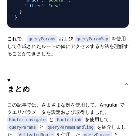
"order"
:
"popular"
,
"filter"
:
"new"
}
}
これで、
および
を使用
queryParams
queryParamMap
して作成されたルートの値にアクセスする方法を理解す
ることができました。
まとめ
この記事では、さまざまな例を使用して、Angular で
クエリパラメータを設定および取得しました。
と
を使用して、
Router.navigate
RouterLink
と
を紹介しまし
queryParams
queryParamsHandling
た。
を使用した
と
ActivatedRoute
queryParams