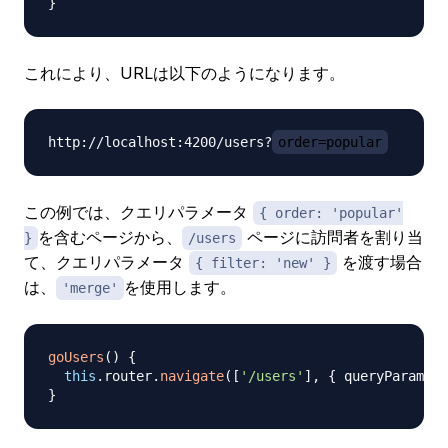
}
これにより、URLは以下のようになります。
http://localhost:4200/users?
order=popular
この例では、クエリパラメータ
{ order: 'popular'
を含むページから、
ページに訪問者を割り当
}
/users
て、クエリパラメータ
を渡す場合
{ filter: 'new' }
は、
を使用します。
'merge'
goUsers
(
)
{
this
.
router
.
navigate
(
[
'/users'
]
,
{
 queryParams
:
}