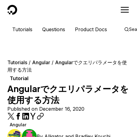
DigitalOcean
Tutorials
Questions
Product Docs
Sea
Tutorials
Angular
Angularでクエリパラメータを使
用する方法
Tutorial
Angularでクエリパラメータを
使用する方法
Published on December 16, 2020
Angular
By
Alligator
and
Bradley Kouchi