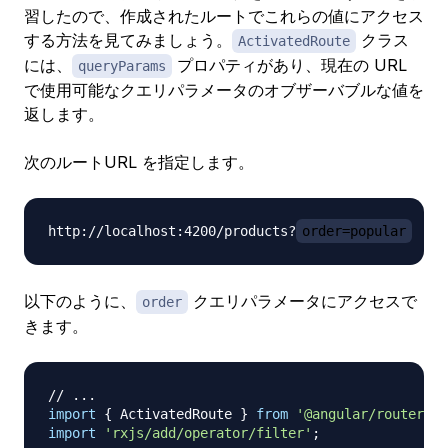
習したので、作成されたルートでこれらの値にアクセス
する方法を見てみましょう。
クラス
ActivatedRoute
には、
プロパティがあり、現在の URL
queryParams
で使用可能なクエリパラメータのオブザーバブルな値を
返します。
次のルートURL を指定します。
http://localhost:4200/products?
order=popular
以下のように、
クエリパラメータにアクセスで
order
きます。
// ...
import
{
 ActivatedRoute 
}
from
'@angular/router'
;
import
'rxjs/add/operator/filter'
;