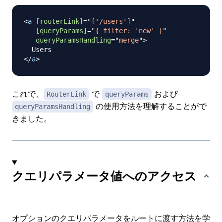
<
a
[routerLink]
=
"
['/users']
"
[queryParams]
=
"
{ filter: 'new' }
"
queryParamsHandling
=
"
merge
"
>
</
a
>
これで、
で
および
RouterLink
queryParams
の使用方法を理解することがで
queryParamsHandling
きました。
クエリパラメータ値へのアクセス
オプションのクエリパラメータをルートに渡す方法を学