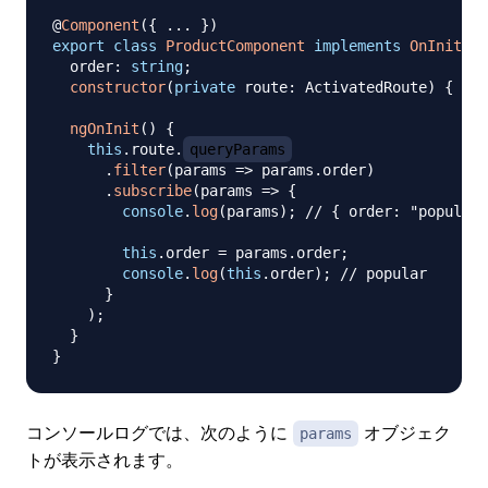
@
Component
(
{
...
}
)
export
class
ProductComponent
implements
OnInit
{
  order
:
string
;
constructor
(
private
 route
:
 ActivatedRoute
)
{
}
ngOnInit
(
)
{
this
.
route
.
queryParams
.
filter
(
params 
=>
 params
.
order
)
.
subscribe
(
params 
=>
{
console
.
log
(
params
)
;
// { order: "popular"
this
.
order 
=
 params
.
order
;
console
.
log
(
this
.
order
)
;
// popular
}
)
;
}
}
コンソールログでは、次のように
オブジェク
params
トが表示されます。