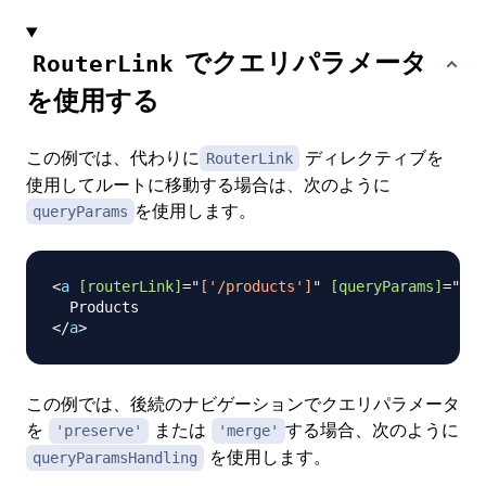
でクエリパラメータ
RouterLink
を使用する
この例では、代わりに
ディレクティブを
RouterLink
使用してルートに移動する場合は、次のように
を使用します。
queryParams
<
a
[routerLink]
=
"
['/products']
"
[queryParams]
=
"
{ o
</
a
>
この例では、後続のナビゲーションでクエリパラメータ
を
または
する場合、次のように
'preserve'
'merge'
を使用します。
queryParamsHandling