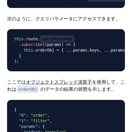
次のように、クエリパラメータにアクセスできます。
this
.
route
.
queryParamMap
.
subscribe
(
(
params
)
=>
{
this
.
orderObj 
=
{
...
params
.
keys
,
...
params 
}
;
}
)
;
ここでは
オブジェクトスプレッド演算子
を使用して、こ
れは
のデータの結果の状態を示します。
orderObj
{
"0"
:
"order"
,
"1"
:
"filter"
,
"params"
:
{