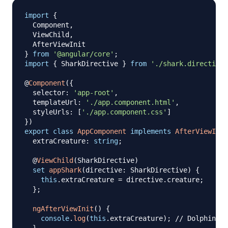
import
{
  Component
,
  ViewChild
,
}
from
'@angular/core'
;
import
{
 SharkDirective 
}
from
'./shark.directive'
@
Component
(
{
  selector
:
'app-root'
,
  templateUrl
:
'./app.component.html'
,
  styleUrls
:
[
'./app.component.css'
]
}
)
export
class
AppComponent
implements
AfterViewInit
  extraCreature
:
string
;
@
ViewChild
(
SharkDirective
)
set
appShark
(
directive
:
 SharkDirective
)
{
this
.
extraCreature 
=
 directive
.
creature
;
}
;
ngAfterViewInit
(
)
{
console
.
log
(
this
.
extraCreature
)
;
// Dolphin