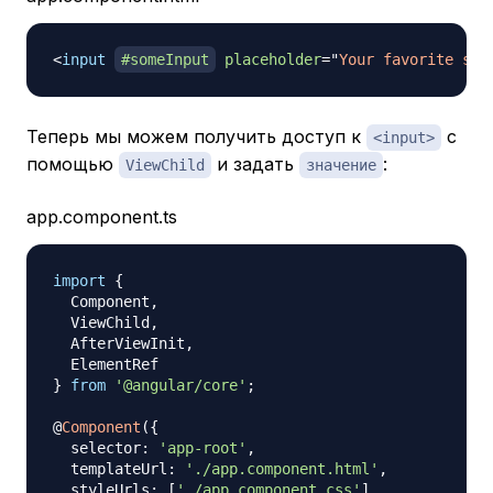
<
input
#someInput
placeholder
=
"
Your favorite sea
Теперь мы можем получить доступ к
с
<input>
помощью
и задать
:
ViewChild
значение
app.component.ts
import
{
  Component
,
  ViewChild
,
  AfterViewInit
,
}
from
'@angular/core'
;
@
Component
(
{
  selector
:
'app-root'
,
  templateUrl
:
'./app.component.html'
,
  styleUrls
:
[
'./app.component.css'
]