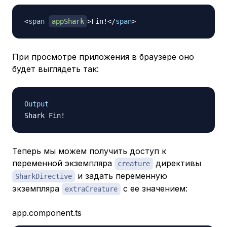
<
span
appShark
>
Fin!
</
span
>
При просмотре приложения в браузере оно
будет выглядеть так:
Output
Теперь мы можем получить доступ к
переменной экземпляра
директивы
creature
и задать переменную
SharkDirective
экземпляра
с ее значением:
extraCreature
app.component.ts