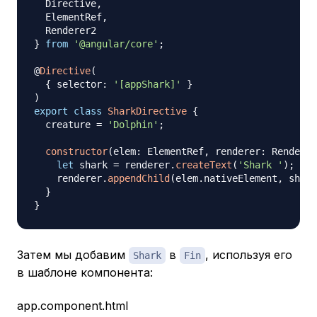
  Directive
,
  ElementRef
,
}
from
'@angular/core'
;
@
Directive
(
{
 selector
:
'[appShark]'
}
)
export
class
SharkDirective
{
  creature 
=
'Dolphin'
;
constructor
(
elem
:
 ElementRef
,
 renderer
:
 Renderer
let
 shark 
=
 renderer
.
createText
(
'Shark '
)
;
    renderer
.
appendChild
(
elem
.
nativeElement
,
 shark
}
}
Затем мы добавим
в
, используя его
Shark
Fin
в шаблоне компонента:
app.component.html