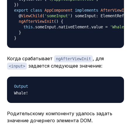
}
)
export
class
AppComponent
implements
AfterViewInit
@
ViewChild
(
'someInput'
)
 someInput
:
 ElementRef
;
ngAfterViewInit
(
)
{
this
.
someInput
.
nativeElement
.
value 
=
'Whale!'
;
}
}
Когда срабатывает
, для
ngAfterViewInit
задается следующее значение:
<input>
Output
Родительскому компоненту удалось задать
значение дочернего элемента DOM.