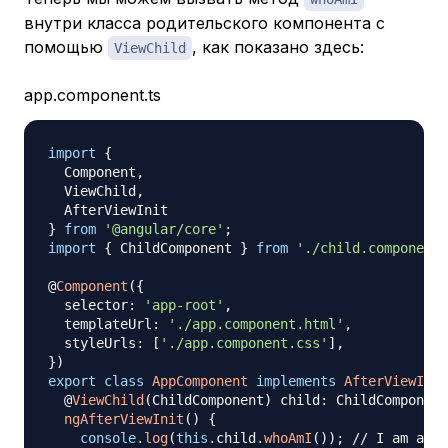
внутри класса родительского компонента с
помощью
, как показано здесь:
ViewChild
app.component.ts
import
{
  Component
,
  ViewChild
,
}
from
'@angular/core'
;
import
{
 ChildComponent 
}
from
'./child.component'
@
Component
(
{
  selector
:
'app-root'
,
  templateUrl
:
'./app.component.html'
,
  styleUrls
:
[
'./app.component.css'
]
,
}
)
export
class
AppComponent
implements
AfterViewInit
@
ViewChild
(
ChildComponent
)
 child
:
 ChildComponent
ngAfterViewInit
(
)
{
console
.
log
(
this
.
child
.
whoAmI
(
)
)
;
// I am a ch