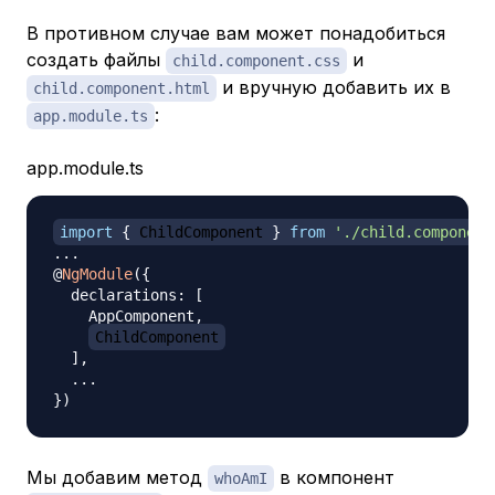
В противном случае вам может понадобиться
создать файлы
и
child.component.css
и вручную добавить их в
child.component.html
:
app.module.ts
app.module.ts
import
{
 ChildComponent 
}
from
'./child.component
...
@
NgModule
(
{
  declarations
:
[
    AppComponent
,
ChildComponent
]
,
...
}
)
Мы добавим метод
в компонент
whoAmI