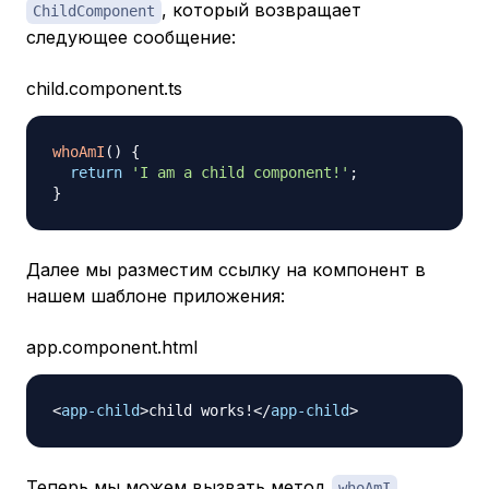
, который возвращает
ChildComponent
следующее сообщение:
child.component.ts
whoAmI
(
)
{
return
'I am a child component!'
;
}
Далее мы разместим ссылку на компонент в
нашем шаблоне приложения:
app.component.html
<
app-child
>
child works!
</
app-child
>
Теперь мы можем вызвать метод
whoAmI