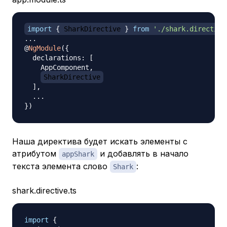
import
{
 SharkDirective 
}
from
'./shark.directive
...
@
NgModule
(
{
  declarations
:
[
    AppComponent
,
SharkDirective
]
,
...
}
)
Наша директива будет искать элементы с
атрибутом
и добавлять в начало
appShark
текста элемента слово
:
Shark
shark.directive.ts
import
{