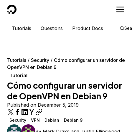
DigitalOcean
Tutorials
Questions
Product Docs
Sea
Tutorials
Security
Cómo configurar un servidor de
OpenVPN en Debian 9
Tutorial
Cómo configurar un servidor
de OpenVPN en Debian 9
Published on December 5, 2019
Security
VPN
Debian
Debian 9
By
Mark Drake
and
Justin Ellingwood