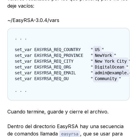
deje vacíos:
~/EasyRSA-3.0.4/vars
. . .

set_var EASYRSA_REQ_COUNTRY    "
US
"

set_var EASYRSA_REQ_PROVINCE   "
NewYork
"

set_var EASYRSA_REQ_CITY       "
New York City
"

set_var EASYRSA_REQ_ORG        "
DigitalOcean
"

set_var EASYRSA_REQ_EMAIL      "
admin@example.com
set_var EASYRSA_REQ_OU         "
Community
"

Cuando termine, guarde y cierre el archivo.
Dentro del directorio EasyRSA hay una secuencia
de comandos llamada ​​​
, que se usar para
​easyrsa