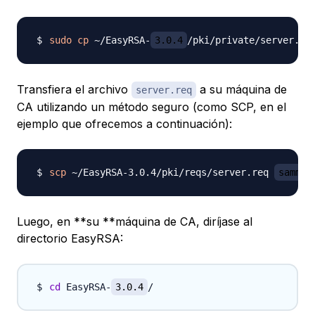
sudo
cp
 ~/EasyRSA-
3.0.4
Transfiera el archivo
a su máquina de
server.req
CA utilizando un método seguro (como SCP, en el
ejemplo que ofrecemos a continuación):
scp
 ~/EasyRSA-3.0.4/pki/reqs/server.req 
sammy
Luego, en **su **máquina de CA, diríjase al
directorio EasyRSA:
cd
 EasyRSA-
3.0.4