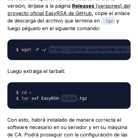
versión, diríjase a la página
Releases
(versiones) del
proyecto oficial EasyRSA de GitHub
, copie el enlace
de descarga del archivo que termina en
y
.tgz
luego péguelo en el siguiente comando:
wget
-P
 ~/ 
https://github.com/OpenVPN/easy-rsa
Luego extraiga el tarball:
cd
tar
 xvf EasyRSA-
3.0.4
Con esto, habrá instalado de manera correcta el
software necesario en su servidor y en su máquina
de CA. Podrá proseguir con la configuración de las