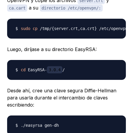
OpenVPN y copie los archivos
y
server.crt
a su
ca.cart
directorio /etc/openvpn/:
sudo
cp
 /tmp/
{
server.crt,ca.crt
}
Luego, diríjase a su directorio EasyRSA:
cd
 EasyRSA-
3.0.4
Desde ahí, cree una clave segura Diffie-Hellman
para usarla durante el intercambio de claves
escribiendo: