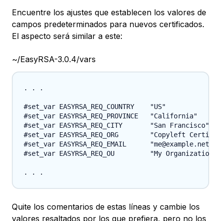
Encuentre los ajustes que establecen los valores de
campos predeterminados para nuevos certificados.
El aspecto será similar a este:
~/EasyRSA-3.0.4/vars
. . .

#set_var EASYRSA_REQ_COUNTRY    "US"

#set_var EASYRSA_REQ_PROVINCE   "California"

#set_var EASYRSA_REQ_CITY       "San Francisco"

#set_var EASYRSA_REQ_ORG        "Copyleft Certific
#set_var EASYRSA_REQ_EMAIL      "me@example.net"

#set_var EASYRSA_REQ_OU         "My Organizational
Quite los comentarios de estas líneas y cambie los
valores resaltados por los que prefiera, pero no los