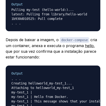
Output
Pulling my-test (hello-world:)...

latest: Pulling from library/hello-world

1b930d010525: Pull complete

Depois de baixar a imagem, o
cria
docker-compose
um container, anexa e executa o programa
hello
,
que por sua vez confirma que a instalação parece
estar funcionando:
Output
. . .

Creating helloworld_my-test_1...

Attaching to helloworld_my-test_1

my-test_1 | 

my-test_1 | Hello from Docker.

my-test_1 | This message shows that your installat
my-test_1 | 
