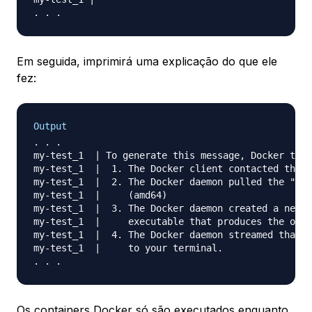
Em seguida, imprimirá uma explicação do que ele
fez:
Output
. . .

my-test_1  | To generate this message, Docker took
my-test_1  |  1. The Docker client contacted the D
my-test_1  |  2. The Docker daemon pulled the "hel
my-test_1  |     (amd64)

my-test_1  |  3. The Docker daemon created a new c
my-test_1  |     executable that produces the outp
my-test_1  |  4. The Docker daemon streamed that o
my-test_1  |     to your terminal.

Os containers Docker só são executados enquanto