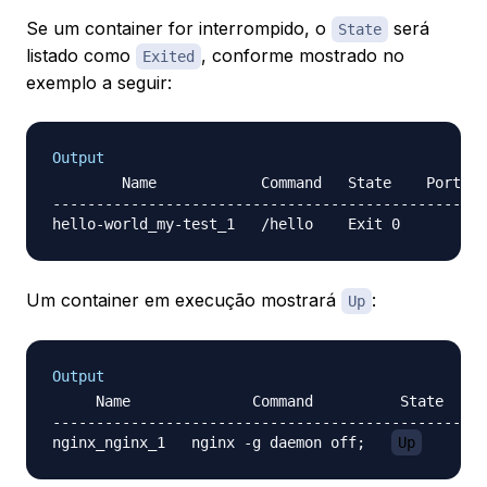
Se um container for interrompido, o
será
State
listado como
, conforme mostrado no
Exited
exemplo a seguir:
Output
        Name            Command   State    Ports

------------------------------------------------

Um container em execução mostrará
:
Up
Output
     Name              Command          State     
--------------------------------------------------
nginx_nginx_1   nginx -g daemon off;   
Up