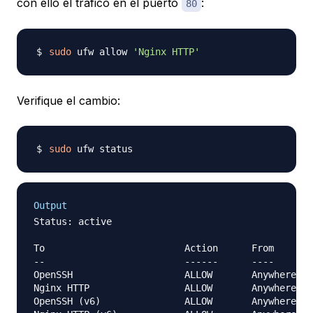
con ello el tráfico en el puerto
:
80
sudo
 ufw allow 
'Nginx HTTP'
Verifique el cambio:
sudo
Output
Status: active

To                         Action      From

--                         ------      ----

OpenSSH                    ALLOW       Anywhere   
Nginx HTTP                 ALLOW       Anywhere   
OpenSSH (v6)               ALLOW       Anywhere (v