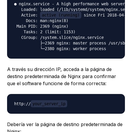
● nginx.service - A high performance web server an
   Loaded: loaded (/lib/systemd/system/nginx.servi
   Active: 
active (running)
 since Fri 2018-04-20
     Docs: man:nginx(8)

 Main PID: 2369 (nginx)

    Tasks: 2 (limit: 1153)

   CGroup: /system.slice/nginx.service

           ├─2369 nginx: master process /usr/sbin/
A través su dirección IP, acceda a la página de
destino predeterminada de Nginx para confirmar
que el software funcione de forma correcta:
http://
your_server_ip
Debería ver la página de destino predeterminada de
Nginx: