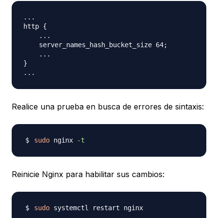
...

http {

    ...

    server_names_hash_bucket_size 64;

    ...

}

Realice una prueba en busca de errores de sintaxis:
sudo
 nginx 
-t
Reinicie Nginx para habilitar sus cambios:
sudo