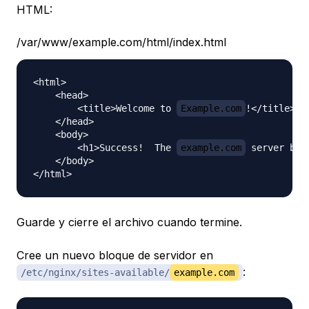
HTML:
/var/www/example.com/html/index.html
<html>

    <head>

        <title>Welcome to 
Example.com
!</title>

    </head>

    <body>

        <h1>Success!  The 
example.com
 server blo
    </body>

Guarde y cierre el archivo cuando termine.
Cree un nuevo bloque de servidor en
:
/etc/nginx/sites-available/
example.com