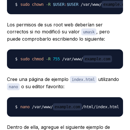
sudo
chown
-R
$USER
:
$USER
 /var/www/
example.com
Los permisos de sus root web deberían ser
correctos si no modificó su valor
, pero
umask
puede comprobarlo escribiendo lo siguiente:
sudo
chmod
-R
755
 /var/www/
example.com
Cree una página de ejemplo
utilizando
index.html
o su editor favorito:
nano
nano
 /var/www/
example.com
Dentro de ella, agregue el siguiente ejemplo de