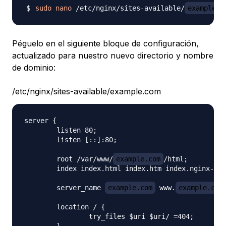
sudo
nano
 /etc/nginx/sites-available/
example.c
Péguelo en el siguiente bloque de configuración,
actualizado para nuestro nuevo directorio y nombre
de dominio:
/etc/nginx/sites-available/example.com
server {

        listen 80;

        listen [::]:80;

        root /var/www/
example.com
/html;

        index index.html index.htm index.nginx-deb
        server_name 
example.com
 www.
example.com
        location / {

                try_files $uri $uri/ =404;

        }
