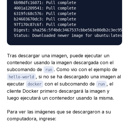
6b98dfc16071: Pull complete

4001a1209541: Pull complete

6319fc68c576: Pull complete

b24603670dc3: Pull complete

97f170c87c6f: Pull complete

Digest: sha256:5f4bdc3467537cbbe563e80db2c3ec95d54
Tras descargar una imagen, puede ejecutar un
contenedor usando la imagen descargada con el
subcomando de
. Como vio con el ejemplo de
run
, si no se ha descargado una imagen al
hello-world
ejecutar
con el subcomando de
, el
docker
run
cliente Docker primero descargará la imagen y
luego ejecutará un contenedor usando la misma.
Para ver las imágenes que se descargaron a su
computadora, ingrese: