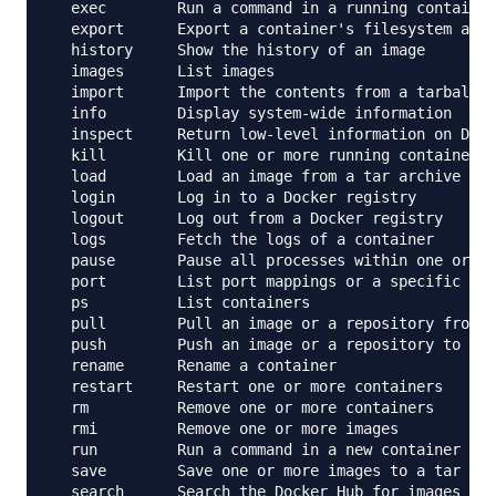
  exec        Run a command in a running container

  export      Export a container's filesystem as a
  history     Show the history of an image

  images      List images

  import      Import the contents from a tarball t
  info        Display system-wide information

  inspect     Return low-level information on Dock
  kill        Kill one or more running containers

  load        Load an image from a tar archive or 
  login       Log in to a Docker registry

  logout      Log out from a Docker registry

  logs        Fetch the logs of a container

  pause       Pause all processes within one or mo
  port        List port mappings or a specific map
  ps          List containers

  pull        Pull an image or a repository from a
  push        Push an image or a repository to a r
  rename      Rename a container

  restart     Restart one or more containers

  rm          Remove one or more containers

  rmi         Remove one or more images

  run         Run a command in a new container

  save        Save one or more images to a tar arc
  search      Search the Docker Hub for images
