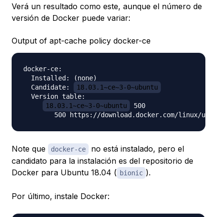
Verá un resultado como este, aunque el número de
versión de Docker puede variar:
Output of apt-cache policy docker-ce
docker-ce:

  Installed: (none)

  Candidate: 
18.03.1~ce~3-0~ubuntu
  Version table:

18.03.1~ce~3-0~ubuntu
 500

Note que
no está instalado, pero el
docker-ce
candidato para la instalación es del repositorio de
Docker para Ubuntu 18.04 (
).
bionic
Por último, instale Docker: