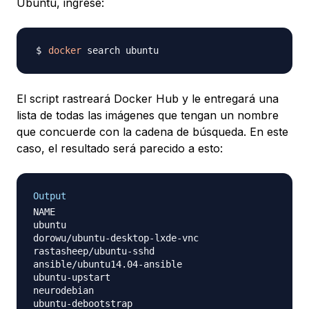
Ubuntu, ingrese:
docker
El script rastreará Docker Hub y le entregará una
lista de todas las imágenes que tengan un nombre
que concuerde con la cadena de búsqueda. En este
caso, el resultado será parecido a esto:
Output
NAME                                              
ubuntu                                            
dorowu/ubuntu-desktop-lxde-vnc                    
rastasheep/ubuntu-sshd                            
ansible/ubuntu14.04-ansible                       
ubuntu-upstart                                    
neurodebian                                       
ubuntu-debootstrap                                