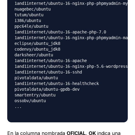
1and1internet/ubuntu-16-nginx-php-phpmyadmin-mysql
nuagebec/ubuntu                                   
tutum/ubuntu                                      
i386/ubuntu                                       
ppc64le/ubuntu                                    
1and1internet/ubuntu-16-apache-php-7.0            
1and1internet/ubuntu-16-nginx-php-phpmyadmin-maria
eclipse/ubuntu_jdk8                               
codenvy/ubuntu_jdk8                               
darksheer/ubuntu                                  
1and1internet/ubuntu-16-apache                    
1and1internet/ubuntu-16-nginx-php-5.6-wordpress-4 
1and1internet/ubuntu-16-sshd                      
pivotaldata/ubuntu                                
1and1internet/ubuntu-16-healthcheck               
pivotaldata/ubuntu-gpdb-dev                       
smartentry/ubuntu                                 
ossobv/ubuntu

...

En la columna nombrada
OFICIAL
,
OK
indica una