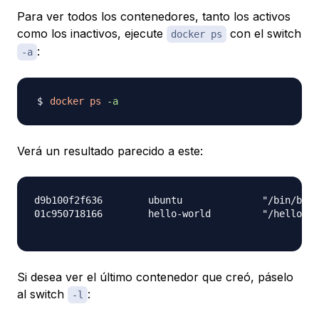
Para ver todos los contenedores, tanto los activos
como los inactivos, ejecute
con el switch
docker ps
:
-a
docker
ps
-a
Verá un resultado parecido a este:
d9b100f2f636        ubuntu              "/bin/bash
01c950718166        hello-world         "/hello"  
Si desea ver el último contenedor que creó, páselo
al switch
:
-l