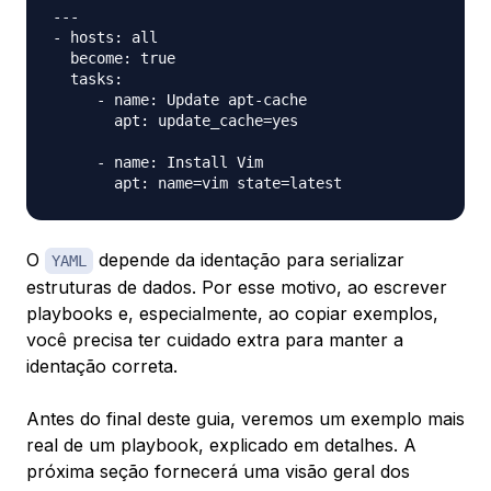
---

- hosts: all

  become: true

  tasks:

     - name: Update apt-cache 

       apt: update_cache=yes

     - name: Install Vim

O
depende da identação para serializar
YAML
estruturas de dados. Por esse motivo, ao escrever
playbooks e, especialmente, ao copiar exemplos,
você precisa ter cuidado extra para manter a
identação correta.
Antes do final deste guia, veremos um exemplo mais
real de um playbook, explicado em detalhes. A
próxima seção fornecerá uma visão geral dos