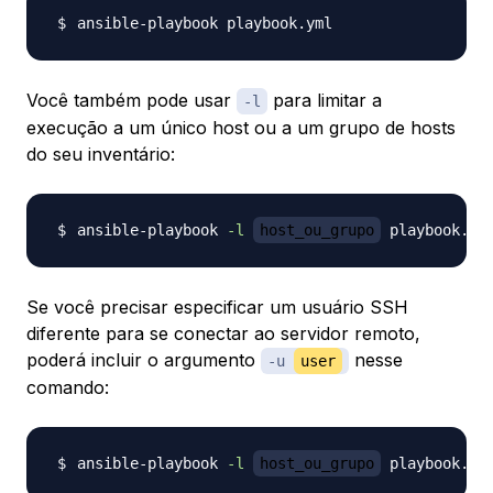
Você também pode usar
para limitar a
-l
execução a um único host ou a um grupo de hosts
do seu inventário:
ansible-playbook 
-l
host_ou_grupo
Se você precisar especificar um usuário SSH
diferente para se conectar ao servidor remoto,
poderá incluir o argumento
nesse
-u
user
comando:
ansible-playbook 
-l
host_ou_grupo
 playbook.ym