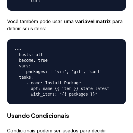
Você também pode usar uma
variável matriz
para
definir seus itens:
---

- hosts: all

  become: true

  vars:

     packages: [ 'vim', 'git', 'curl' ]

  tasks:

     - name: Install Package

       apt: name={{ item }} state=latest

Usando Condicionais
Condicionais podem ser usados para decidir