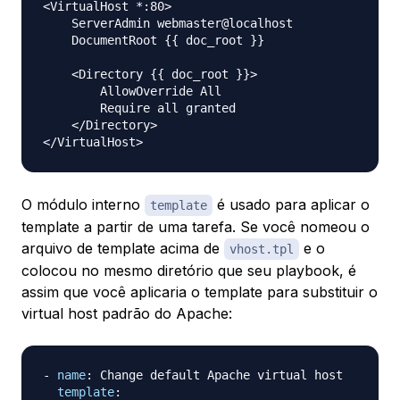
<VirtualHost *:80>

    ServerAdmin webmaster@localhost

    DocumentRoot {{ doc_root }}

    <Directory {{ doc_root }}>

        AllowOverride All

        Require all granted

    </Directory>

O módulo interno
é usado para aplicar o
template
template a partir de uma tarefa. Se você nomeou o
arquivo de template acima de
e o
vhost.tpl
colocou no mesmo diretório que seu playbook, é
assim que você aplicaria o template para substituir o
virtual host padrão do Apache:
-
name
:
 Change default Apache virtual host

template
: