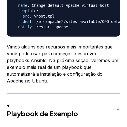
-
name
:
 Change default Apache virtual host

template
:
src
:
 vhost.tpl

dest
:
 /etc/apache2/sites
-
available/000
-
default
notify
:
Vimos alguns dos recursos mais importantes que
você pode usar para começar a escrever
playbooks Ansible. Na próxima seção, veremos um
exemplo mais real de um playbook que
automatizará a instalação e configuração do
Apache no Ubuntu.
Playbook de Exemplo