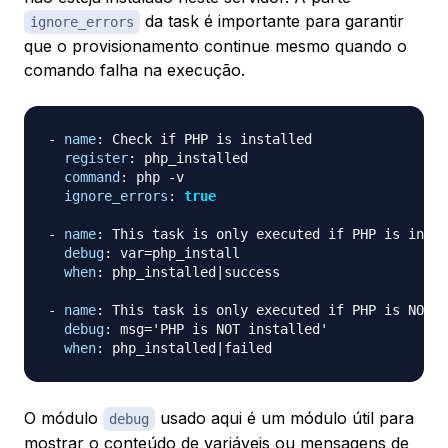
da task é importante para garantir
ignore_errors
que o provisionamento continue mesmo quando o
comando falha na execução.
-
name
:
 Check if PHP is installed

register
:
 php_installed

command
:
 php 
-
v

ignore_errors
:
true
-
name
:
 This task is only executed if PHP is insta
debug
:
 var=php_install

when
:
 php_installed
|
success

-
name
:
 This task is only executed if PHP is NOT i
debug
:
 msg='PHP is NOT installed'

when
:
 php_installed
|
O módulo
usado aqui é um módulo útil para
debug
mostrar o conteúdo de variáveis ou mensagens de