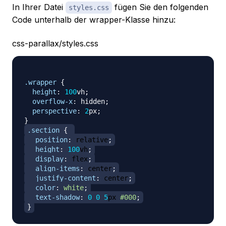
In Ihrer Datei
fügen Sie den folgenden
styles.css
Code unterhalb der wrapper-Klasse hinzu:
css-parallax/styles.css
.wrapper
{
height
:
100
vh
;
overflow-x
:
 hidden
;
perspective
:
2
px
;
}
.section
{
position
:
 relative
;
height
:
100
vh
;
display
:
 flex
;
align-items
:
 center
;
justify-content
:
 center
;
color
:
white
;
text-shadow
:
0
0
5
px
#000
;
}