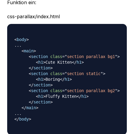
Funktion ein:
css-parallax/index.html
<
body
>
...

<
main
>
<
section
class
=
"
section parallax bg1
"
>
<
h1
>
Cute Kitten
</
h1
>
</
section
>
<
section
class
=
"
section static
"
>
<
h1
>
Boring
</
h1
>
</
section
>
<
section
class
=
"
section parallax bg2
"
>
<
h1
>
Fluffy Kitten
</
h1
>
</
section
>
</
main
>
</
body
>