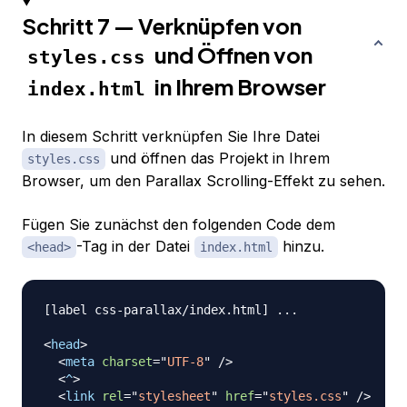
Schritt 7 — Verknüpfen von
und Öffnen von
styles.css
in Ihrem Browser
index.html
In diesem Schritt verknüpfen Sie Ihre Datei
und öffnen das Projekt in Ihrem
styles.css
Browser, um den Parallax Scrolling-Effekt zu sehen.
Fügen Sie zunächst den folgenden Code dem
-Tag in der Datei
hinzu.
<head>
index.html
[label css-parallax/index.html] ...

<
head
>
<
meta
charset
=
"
UTF-8
"
/>
<
^
>
<
link
rel
=
"
stylesheet
"
href
=
"
styles.css
"
/>