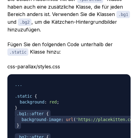
haben auch eine zusätzliche Klasse, die für jeden
Bereich anders ist. Verwenden Sie die Klassen
.bg1
und
, um die Kätzchen-Hintergrundbilder
.bg2
hinzuzufügen.
Fügen Sie den folgenden Code unterhalb der
Klasse hinzu:
.static
css-parallax/styles.css
...

.static
{
background
:
red
;
}
.bg1
::after
{
background-image
:
url
(
'https://placekitten.com/
}
.bg2
::after
{