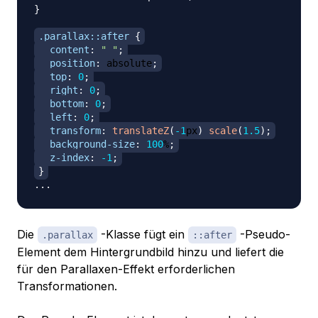
}
.parallax
::after
{
content
:
" "
;
position
:
 absolute
;
top
:
0
;
right
:
0
;
bottom
:
0
;
left
:
0
;
transform
:
translateZ
(
-1
px
)
scale
(
1.5
)
;
background-size
:
100
%
;
z-index
:
-1
;
}
Die
-Klasse fügt ein
-Pseudo-
.parallax
::after
Element dem Hintergrundbild hinzu und liefert die
für den Parallaxen-Effekt erforderlichen
Transformationen.