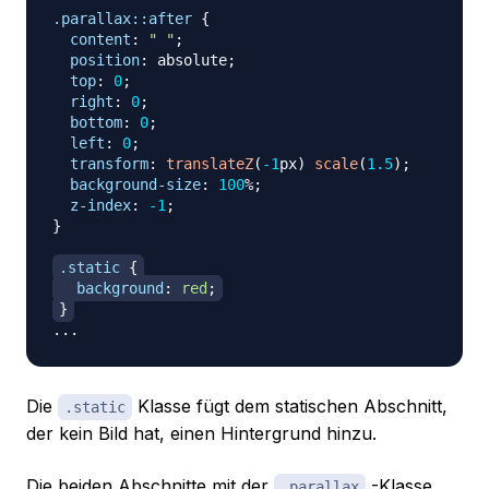
.parallax
::after
{
content
:
" "
;
position
:
 absolute
;
top
:
0
;
right
:
0
;
bottom
:
0
;
left
:
0
;
transform
:
translateZ
(
-1
px
)
scale
(
1.5
)
;
background-size
:
100
%
;
z-index
:
-1
;
}
.static
{
background
:
red
;
}
Die
Klasse fügt dem statischen Abschnitt,
.static
der kein Bild hat, einen Hintergrund hinzu.
Die beiden Abschnitte mit der
-Klasse
.parallax