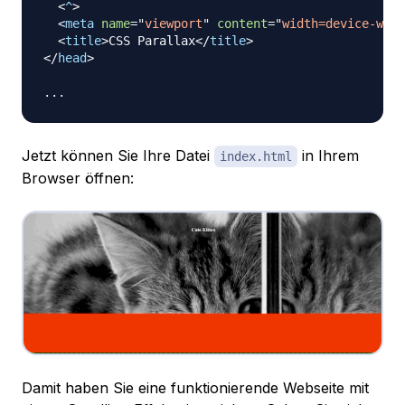
<
^
>
<
meta
name
=
"
viewport
"
content
=
"
width=device-widt
<
title
>
CSS Parallax
</
title
>
</
head
>
Jetzt können Sie Ihre Datei
in Ihrem
index.html
Browser öffnen:
Damit haben Sie eine funktionierende Webseite mit