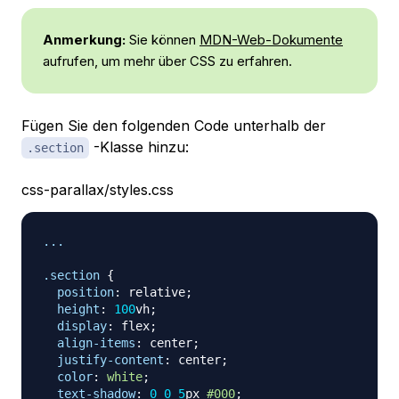
Anmerkung:
Sie können
MDN-Web-Dokumente
aufrufen, um mehr über CSS zu erfahren.
Fügen Sie den folgenden Code unterhalb der
-Klasse hinzu:
.section
css-parallax/styles.css
...

.section
{
position
:
 relative
;
height
:
100
vh
;
display
:
 flex
;
align-items
:
 center
;
justify-content
:
 center
;
color
:
white
;
text-shadow
:
0
0
5
px
#000
;