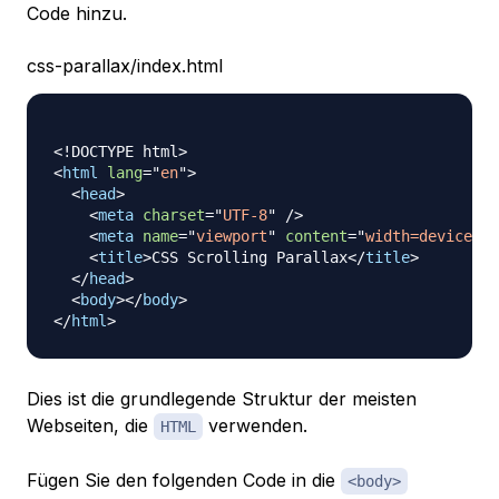
Code hinzu.
css-parallax/index.html
<!
DOCTYPE
html
>
<
html
lang
=
"
en
"
>
<
head
>
<
meta
charset
=
"
UTF-8
"
/>
<
meta
name
=
"
viewport
"
content
=
"
width=device-wi
<
title
>
CSS Scrolling Parallax
</
title
>
</
head
>
<
body
>
</
body
>
</
html
>
Dies ist die grundlegende Struktur der meisten
Webseiten, die
verwenden.
HTML
Fügen Sie den folgenden Code in die
<body>