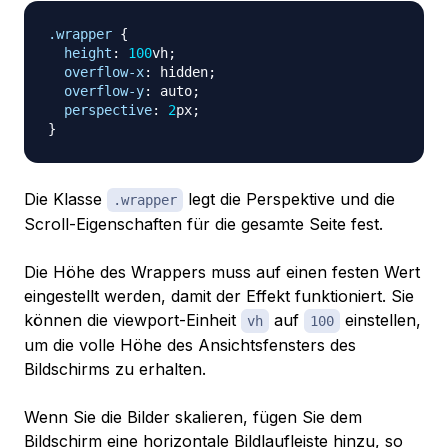
.wrapper
{
height
:
100
vh
;
overflow-x
:
 hidden
;
overflow-y
:
 auto
;
perspective
:
2
px
;
}
Die Klasse
legt die Perspektive und die
.wrapper
Scroll-Eigenschaften für die gesamte Seite fest.
Die Höhe des Wrappers muss auf einen festen Wert
eingestellt werden, damit der Effekt funktioniert. Sie
können die viewport-Einheit
auf
einstellen,
vh
100
um die volle Höhe des Ansichtsfensters des
Bildschirms zu erhalten.
Wenn Sie die Bilder skalieren, fügen Sie dem
Bildschirm eine horizontale Bildlaufleiste hinzu, so