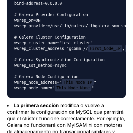
bind-address=0.0.0.0

# Galera Provider Configuration

wsrep_on=ON

wsrep_provider=/usr/lib/galera/libgalera_smm.so

# Galera Cluster Configuration

wsrep_cluster_name="test_cluster"

wsrep_cluster_address="gcomm://
First_Node_IP
,
Se
# Galera Synchronization Configuration

wsrep_sst_method=rsync

# Galera Node Configuration

wsrep_node_address="
This_Node_IP
"

wsrep_node_name="
This_Node_Name
La primera sección
modifica o vuelve a
confirmar la configuración de MySQL que permitirá
que el clúster funcione correctamente. Por ejemplo,
Galera no funcionará con MyISAM ni con motores
de almacenamiento no transaccional similares y