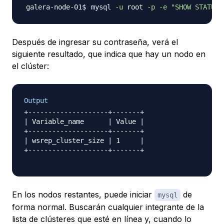
mysql 
-u
 root 
-p
-e
"SHOW STATUS 
Después de ingresar su contraseña, verá el
siguiente resultado, que indica que hay un nodo en
el clúster:
Output
+--------------------+-------+

| Variable_name      | Value |

+--------------------+-------+

| wsrep_cluster_size | 1     |

+--------------------+-------+

En los nodos restantes, puede iniciar
de
mysql
forma normal. Buscarán cualquier integrante de la
lista de clústeres que esté en línea y, cuando lo