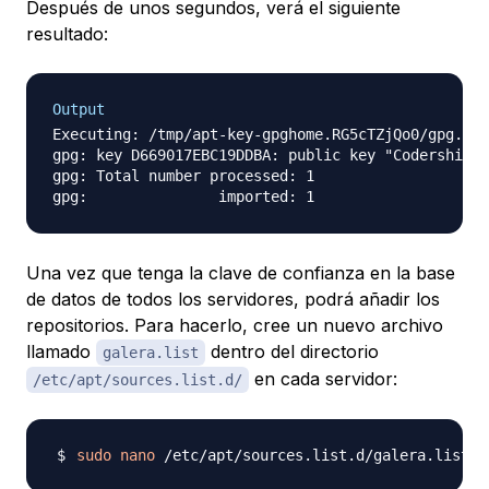
Después de unos segundos, verá el siguiente
resultado:
Output
Executing: /tmp/apt-key-gpghome.RG5cTZjQo0/gpg.1.s
gpg: key D669017EBC19DDBA: public key "Codership O
gpg: Total number processed: 1

Una vez que tenga la clave de confianza en la base
de datos de todos los servidores, podrá añadir los
repositorios. Para hacerlo, cree un nuevo archivo
llamado
dentro del directorio
galera.list
en cada servidor:
/etc/apt/sources.list.d/
sudo
nano