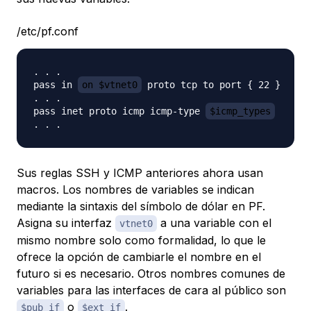
/etc/pf.conf
. . .

pass in 
on $vtnet0
 proto tcp to port { 22 }

. . .

pass inet proto icmp icmp-type 
$icmp_types
Sus reglas SSH y ICMP anteriores ahora usan
macros. Los nombres de variables se indican
mediante la sintaxis del símbolo de dólar en PF.
Asigna su interfaz
a una variable con el
vtnet0
mismo nombre solo como formalidad, lo que le
ofrece la opción de cambiarle el nombre en el
futuro si es necesario. Otros nombres comunes de
variables para las interfaces de cara al público son
o
.
$pub_if
$ext_if