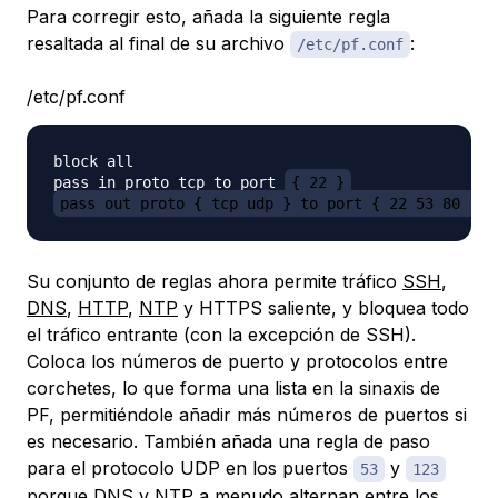
Para corregir esto, añada la siguiente regla
resaltada al final de su archivo
:
/etc/pf.conf
/etc/pf.conf
block all

pass in proto tcp to port 
{ 22 }
pass out proto { tcp udp } to port { 22 53 80 123
Su conjunto de reglas ahora permite tráfico
SSH
,
DNS
,
HTTP
,
NTP
y HTTPS saliente, y bloquea todo
el tráfico entrante (con la excepción de SSH).
Coloca los números de puerto y protocolos entre
corchetes, lo que forma una lista en la sinaxis de
PF, permitiéndole añadir más números de puertos si
es necesario. También añada una regla de paso
para el protocolo UDP en los puertos
y
53
123
porque DNS y NTP a menudo alternan entre los