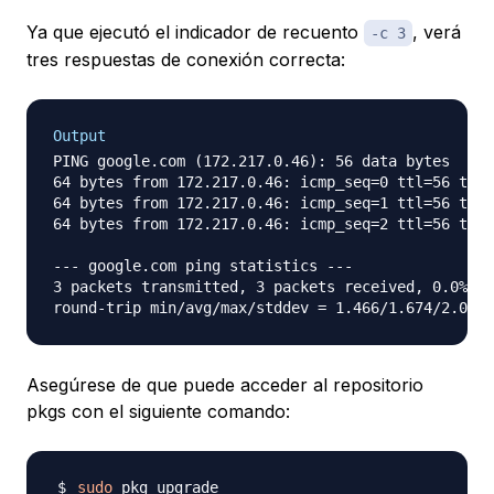
Ya que ejecutó el indicador de recuento
, verá
-c 3
tres respuestas de conexión correcta:
Output
PING google.com (172.217.0.46): 56 data bytes

64 bytes from 172.217.0.46: icmp_seq=0 ttl=56 time
64 bytes from 172.217.0.46: icmp_seq=1 ttl=56 time
64 bytes from 172.217.0.46: icmp_seq=2 ttl=56 time
--- google.com ping statistics ---

3 packets transmitted, 3 packets received, 0.0% pa
Asegúrese de que puede acceder al repositorio
pkgs con el siguiente comando:
sudo