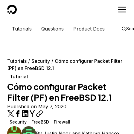
DigitalOcean
Tutorials
Questions
Product Docs
Sea
Tutorials
Security
Cómo configurar Packet Filter
(PF) en FreeBSD 12.1
Tutorial
Cómo configurar Packet
Filter (PF) en FreeBSD 12.1
Published on May 7, 2020
Security
FreeBSD
Firewall
By
Justin Noor
and
Kathryn Hancox