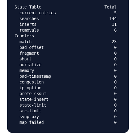
State Table                          Total        
  current entries                        5

  searches                             144        
  inserts                               11        
  removals                               6        
Counters

  match                                 23        
  bad-offset                             0        
  fragment                               0        
  short                                  0        
  normalize                              0        
  memory                                 0        
  bad-timestamp                          0        
  congestion                             0        
  ip-option                              0        
  proto-cksum                            0        
  state-insert                           0        
  state-limit                            0        
  src-limit                              0        
  synproxy                               0        