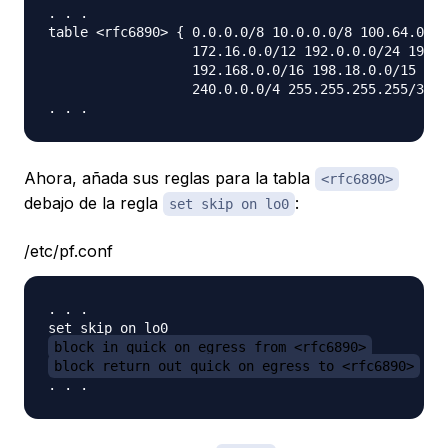
. . .

table <rfc6890> { 0.0.0.0/8 10.0.0.0/8 100.64.0.0/
                  172.16.0.0/12 192.0.0.0/24 192.0
                  192.168.0.0/16 198.18.0.0/15 198
                  240.0.0.0/4 255.255.255.255/32 }

Ahora, añada sus reglas para la tabla
<rfc6890>
debajo de la regla
:
set skip on lo0
/etc/pf.conf
. . .

block in quick on egress from <rfc6890>
block return out quick on egress to <rfc6890>