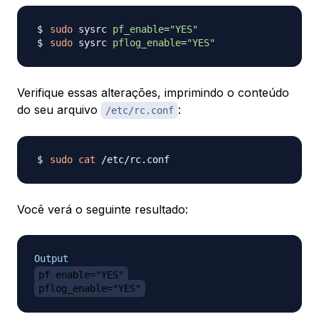
sudo
 sysrc 
pf_enable
=
"YES"
sudo
 sysrc 
pflog_enable
=
"YES"
Verifique essas alterações, imprimindo o conteúdo
do seu arquivo
:
/etc/rc.conf
sudo
cat
Você verá o seguinte resultado:
Output
pf_enable="YES"
pflog_enable="YES"