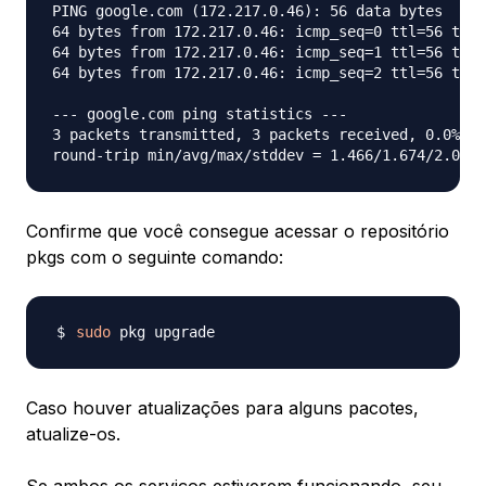
PING google.com (172.217.0.46): 56 data bytes

64 bytes from 172.217.0.46: icmp_seq=0 ttl=56 time
64 bytes from 172.217.0.46: icmp_seq=1 ttl=56 time
64 bytes from 172.217.0.46: icmp_seq=2 ttl=56 time
--- google.com ping statistics ---

3 packets transmitted, 3 packets received, 0.0% pa
Confirme que você consegue acessar o repositório
pkgs com o seguinte comando:
sudo
Caso houver atualizações para alguns pacotes,
atualize-os.
Se ambos os serviços estiverem funcionando, seu