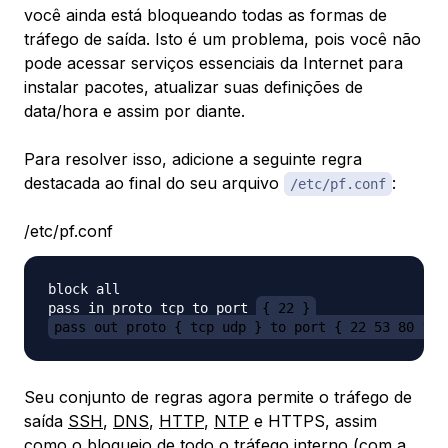
você ainda está bloqueando todas as formas de
tráfego de saída. Isto é um problema, pois você não
pode acessar serviços essenciais da Internet para
instalar pacotes, atualizar suas definições de
data/hora e assim por diante.
Para resolver isso, adicione a seguinte regra
destacada ao final do seu arquivo
:
/etc/pf.conf
/etc/pf.conf
block all

pass in proto tcp to port 
{ 22 }
pass out proto { tcp udp } to port { 22 53 80 123
Seu conjunto de regras agora permite o tráfego de
saída
SSH
,
DNS
,
HTTP
,
NTP
e HTTPS, assim
como o bloqueio de todo o tráfego interno (com a