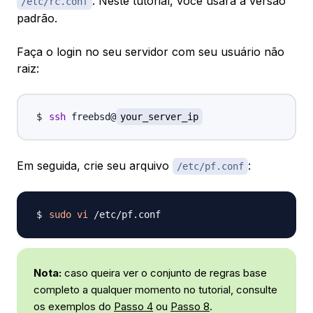
. Neste tutorial, você usará a versão
/etc/rc.conf
padrão.
Faça o login no seu servidor com seu usuário não
raiz:
ssh
 freebsd@
your_server_ip
Em seguida, crie seu arquivo
:
/etc/pf.conf
sudo
vi
Nota:
caso queira ver o conjunto de regras base
completo a qualquer momento no tutorial, consulte
os exemplos do
Passo 4
ou
Passo 8
.