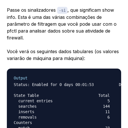
Passe os sinalizadores
, que significam
show
-si
info
. Esta é uma das várias combinações de
parâmetro de filtragem que você pode usar com o
pfctl para analisar dados sobre sua atividade de
firewall.
Você verá os seguintes dados tabulares (os valores
variarão de máquina para máquina):
Output
Status: Enabled for 0 days 00:01:53           Debu
State Table                          Total        
  current entries                        5

  searches                             144        
  inserts                               11        
  removals                               6        
Counters

  match                                 23        