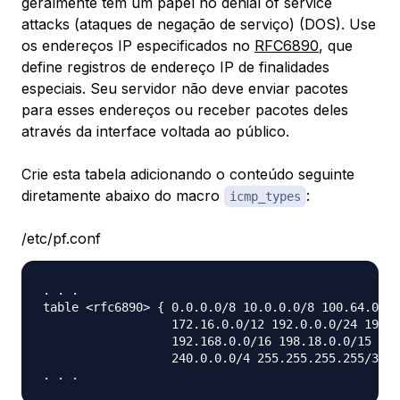
geralmente têm um papel no
denial of service
attacks
(ataques de negação de serviço) (DOS). Use
os endereços IP especificados no
RFC6890
, que
define registros de endereço IP de finalidades
especiais. Seu servidor não deve enviar pacotes
para esses endereços ou receber pacotes deles
através da interface voltada ao público.
Crie esta tabela adicionando o conteúdo seguinte
diretamente abaixo do macro
:
icmp_types
/etc/pf.conf
. . .

table <rfc6890> { 0.0.0.0/8 10.0.0.0/8 100.64.0.0/
                  172.16.0.0/12 192.0.0.0/24 192.0
                  192.168.0.0/16 198.18.0.0/15 198
                  240.0.0.0/4 255.255.255.255/32 }
