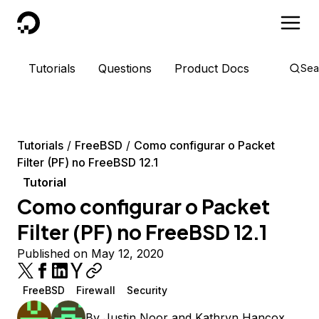
DigitalOcean
Tutorials
Questions
Product Docs
Sea
Tutorials
FreeBSD
Como configurar o Packet
Filter (PF) no FreeBSD 12.1
Tutorial
Como configurar o Packet
Filter (PF) no FreeBSD 12.1
Published on May 12, 2020
FreeBSD
Firewall
Security
By
Justin Noor
and
Kathryn Hancox