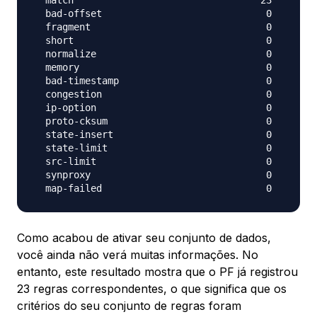
  bad-offset                             0        
  fragment                               0        
  short                                  0        
  normalize                              0        
  memory                                 0        
  bad-timestamp                          0        
  congestion                             0        
  ip-option                              0        
  proto-cksum                            0        
  state-insert                           0        
  state-limit                            0        
  src-limit                              0        
  synproxy                               0        
Como acabou de ativar seu conjunto de dados,
você ainda não verá muitas informações. No
entanto, este resultado mostra que o PF já registrou
23 regras correspondentes, o que significa que os
critérios do seu conjunto de regras foram