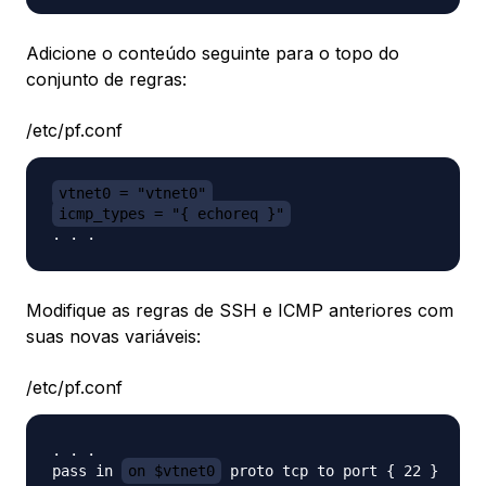
Adicione o conteúdo seguinte para o topo do
conjunto de regras:
/etc/pf.conf
vtnet0 = "vtnet0"
icmp_types = "{ echoreq }"
Modifique as regras de SSH e ICMP anteriores com
suas novas variáveis:
/etc/pf.conf
. . .

pass in 
on $vtnet0
 proto tcp to port { 22 }
