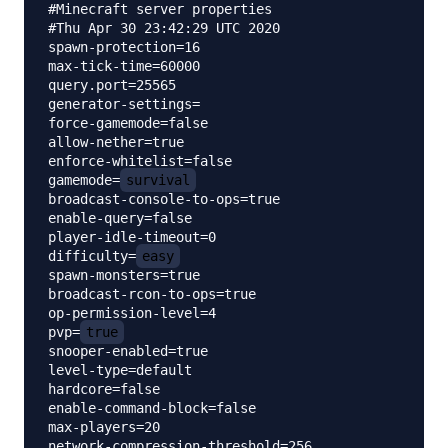
#Minecraft server properties

#Thu Apr 30 23:42:29 UTC 2020

spawn-protection=16

max-tick-time=60000

query.port=25565

generator-settings=

force-gamemode=false

allow-nether=true

enforce-whitelist=false

gamemode=
survival
broadcast-console-to-ops=true

enable-query=false

player-idle-timeout=0

difficulty=
easy
spawn-monsters=true

broadcast-rcon-to-ops=true

op-permission-level=4

pvp=
true
snooper-enabled=true

level-type=default

hardcore=false

enable-command-block=false

max-players=20

network-compression-threshold=256
