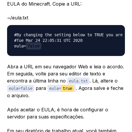
EULA do Minecraft. Copie a URL:
~/eula.txt
#By changing the setting below to TRUE you are ind
#Tue Mar 24 22:05:31 UTC 2020

eula=
false
Abra a URL em seu navegador Web e leia o acordo.
Em seguida, volte para seu editor de texto e
encontra a última linha no
. Lá, altere o
eula.txt
para
. Agora salve e feche
eula=false
eula=
true
o arquivo.
Após aceitar o EULA, é hora de configurar o
servidor para suas especificações.
Em seu diretório de trabalho atual, você também