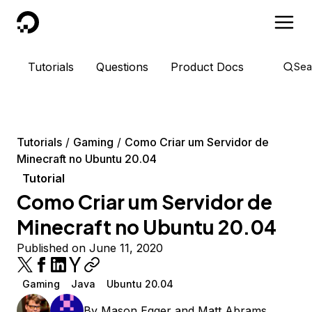
DigitalOcean
Tutorials
Questions
Product Docs
Sea
Tutorials
Gaming
Como Criar um Servidor de
Minecraft no Ubuntu 20.04
Tutorial
Como Criar um Servidor de
Minecraft no Ubuntu 20.04
Published on June 11, 2020
Gaming
Java
Ubuntu 20.04
By
Mason Egger
and
Matt Abrams