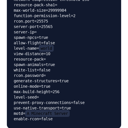
resource-pack-sha1=

max-world-size=29999984

function-permission-level=2

rcon.port=25575

server-port=25565

server-ip=

spawn-npcs=true

allow-flight=false

level-name=
world
view-distance=10

resource-pack=

spawn-animals=true

white-list=false

rcon.password=

generate-structures=true

online-mode=true

max-build-height=256

level-seed=

prevent-proxy-connections=false

use-native-transport=true

motd=
A Minecraft Server