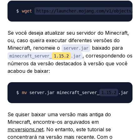
wget
https://launcher.mojang.com/v1/objects/bb
Se você deseja atualizar seu servidor do Minecraft,
ou, caso queira executar diferentes versões do
Minecraft, renomeie o
baixado para
server.jar
, correspondendo os
minecraft_server_
1.15.2
.jar
números da versão destacados à versão que você
acabou de baixar:
mv
 server.jar minecraft_server_
1.15.2
Se quiser baixar uma versão mais antiga do
Minecraft, encontre-os arquivados em
mcversions.net
. No entanto, este tutorial se
concentrará na versão mais recente. Com o