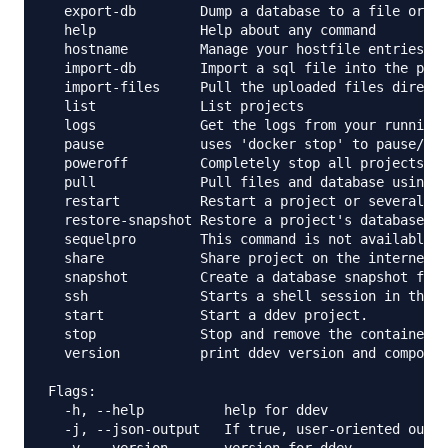
  export-db        Dump a database to a file or to
  help             Help about any command

  hostname         Manage your hostfile entries.

  import-db        Import a sql file into the proj
  import-files     Pull the uploaded files directo
  list             List projects

  logs             Get the logs from your running 
  pause            uses 'docker stop' to pause/sto
  poweroff         Completely stop all projects an
  pull             Pull files and database using a
  restart          Restart a project or several pr
  restore-snapshot Restore a project's database to
  sequelpro        This command is not available s
  share            Share project on the internet v
  snapshot         Create a database snapshot for 
  ssh              Starts a shell session in the c
  start            Start a ddev project.

  stop             Stop and remove the containers 
  version          print ddev version and componen
Flags:

  -h, --help          help for ddev

  -j, --json-output   If true, user-oriented outpu