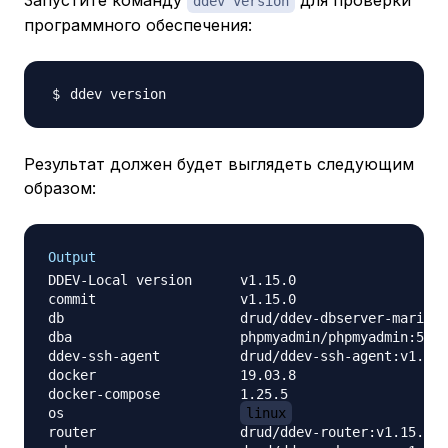
Запустите команду
для проверки
ddev version
программного обеспечения:
Результат должен будет выглядеть следующим
образом:
Output
DDEV-Local version	v1.15.0

commit            	v1.15.0

db                	drud/ddev-dbserver-mariadb-10.2:v1.15.0

dba               	phpmyadmin/phpmyadmin:5

ddev-ssh-agent    	drud/ddev-ssh-agent:v1.15.0

docker            	19.03.8

docker-compose    	1.25.5

os                	
linux
router            	drud/ddev-router:v1.15.0
