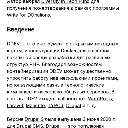
Автор выбрал
Diversity in Tech Fund
для
получения пожертвования в рамках программы
Write for DOnations
.
Введение
DDEV
— это инструмент с открытым исходным
кодом, использующий Docker для создания
локальной среды разработки для различных
структур PHP. Благодаря возможностям
контейнеризации DDEV может существенно
упростить работу над несколькими проектами,
использующими разные технологические
комплексы и несколько облачных серверов. В
состав DDEV входят шаблоны для
WordPress
,
Laravel
,
Magento
,
TYPO3
,
Drupal
и т. д.
Версия
Drupal 9
была выпущена 3 июня 2020 г.
для Drupal CMS. Drupal — это популярная