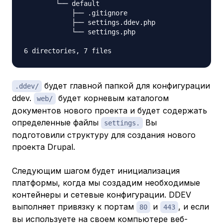
        └── default

            ├── .gitignore

            ├── settings.ddev.php

            └── settings.php

будет главной папкой для конфигурации
.ddev/
ddev.
будет корневым каталогом
web/
документов нового проекта и будет содержать
определенные файлы
Вы
settings.
подготовили структуру для создания нового
проекта Drupal.
Следующим шагом будет инициализация
платформы, когда мы создадим необходимые
контейнеры и сетевые конфигурации. DDEV
выполняет привязку к портам
и
, и если
80
443
вы используете на своем компьютере веб-