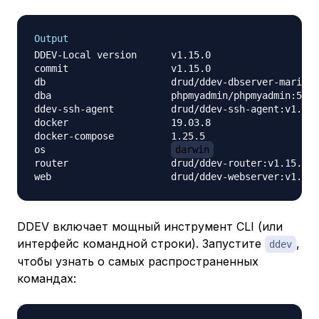
Output
DDEV-Local version	v1.15.0

commit            	v1.15.0

db                	drud/ddev-dbserver-mariadb-10.2:v1.15.0

dba               	phpmyadmin/phpmyadmin:5

ddev-ssh-agent    	drud/ddev-ssh-agent:v1.15.0

docker            	19.03.8

docker-compose    	1.25.5

os                	
darwin
router            	drud/ddev-router:v1.15.0

DDEV включает мощный инструмент CLI (или
интерфейс командной строки). Запустите
,
ddev
чтобы узнать о самых распространенных
командах: