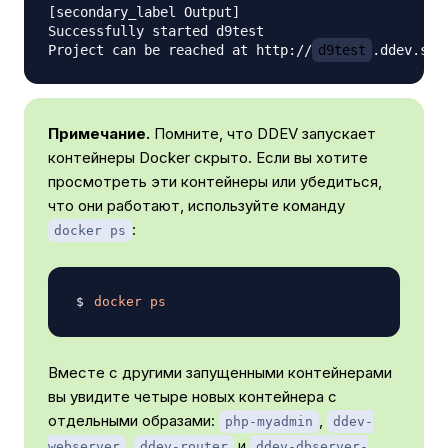
[secondary_label Output]

Successfully started d9test

Project can be reached at http://
d9test
.ddev.sit
Примечание.
Помните, что DDEV запускает
контейнеры Docker скрыто. Если вы хотите
просмотреть эти контейнеры или убедиться,
что они работают, используйте команду
:
docker ps
docker
ps
Вместе с другими запущенными контейнерами
вы увидите четыре новых контейнера с
отдельными образами:
,
php-myadmin
ddev-
,
и
webserver
ddev-router
ddev-dbserver-