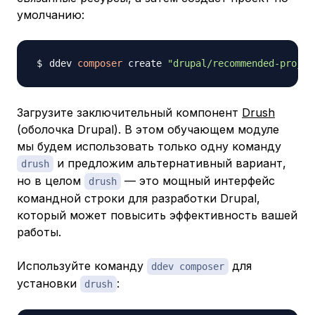
умолчанию:
ddev 
composer
 create 
"drupal/recommended-projec
Загрузите заключительный компонент
Drush
(оболочка Drupal). В этом обучающем модуле
мы будем использовать только одну команду
и предложим альтернативный вариант,
drush
но в целом
— это мощный интерфейс
drush
командной строки для разработки Drupal,
который может повысить эффективность вашей
работы.
Используйте команду
для
ddev composer
установки
:
drush