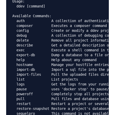
Usage:

  ddev [command]

Available Commands:

  auth             A collection of authentication 
  composer         Executes a composer command wit
  config           Create or modify a ddev project
  debug            A collection of debugging comma
  delete           Remove all project information 
  describe         Get a detailed description of a
  exec             Execute a shell command in the 
  export-db        Dump a database to a file or to
  help             Help about any command

  hostname         Manage your hostfile entries.

  import-db        Import a sql file into the proj
  import-files     Pull the uploaded files directo
  list             List projects

  logs             Get the logs from your running 
  pause            uses 'docker stop' to pause/sto
  poweroff         Completely stop all projects an
  pull             Pull files and database using a
  restart          Restart a project or several pr
  restore-snapshot Restore a project's database to
  sequelpro        This command is not available s