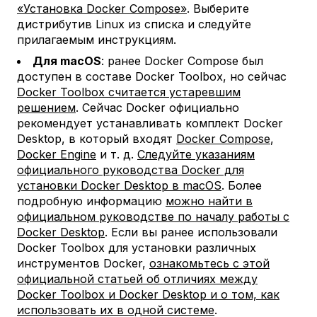
«Установка Docker Compose»
. Выберите
дистрибутив Linux из списка и следуйте
прилагаемым инструкциям.
Для macOS
: ранее Docker Compose был
доступен в составе Docker Toolbox, но сейчас
Docker Toolbox считается устаревшим
решением
. Сейчас Docker официально
рекомендует устанавливать комплект Docker
Desktop, в который входят
Docker Compose
,
Docker Engine
и т. д.
Следуйте указаниям
официального руководства Docker для
установки Docker Desktop в macOS
. Более
подробную информацию
можно найти в
официальном руководстве по началу работы с
Docker Desktop
. Если вы ранее использовали
Docker Toolbox для установки различных
инструментов Docker,
ознакомьтесь с этой
официальной статьей об отличиях между
Docker Toolbox и Docker Desktop и о том, как
использовать их в одной системе
.