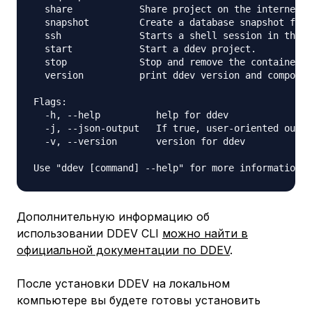
  share            Share project on the internet v
  snapshot         Create a database snapshot for 
  ssh              Starts a shell session in the c
  start            Start a ddev project.

  stop             Stop and remove the containers 
  version          print ddev version and componen
Flags:

  -h, --help          help for ddev

  -j, --json-output   If true, user-oriented outpu
  -v, --version       version for ddev

Дополнительную информацию об
использовании DDEV CLI
можно найти в
официальной документации по DDEV
.
После установки DDEV на локальном
компьютере вы будете готовы установить