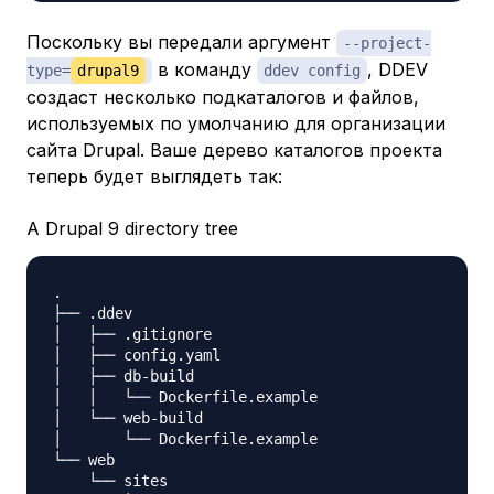
Поскольку вы передали аргумент
--project-
в команду
, DDEV
type=
drupal9
ddev config
создаст несколько подкаталогов и файлов,
используемых по умолчанию для организации
сайта Drupal. Ваше дерево каталогов проекта
теперь будет выглядеть так:
A Drupal 9 directory tree
.

├── .ddev

│   ├── .gitignore

│   ├── config.yaml

│   ├── db-build

│   │   └── Dockerfile.example

│   └── web-build

│       └── Dockerfile.example

└── web

    └── sites
