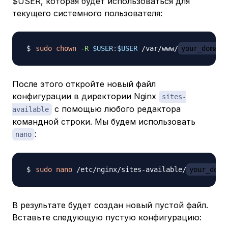
$USER, которая будет использоваться для
текущего системного пользователя:
sudo
chown
-R
$USER
:
$USER
 /var/www/
your_domain
После этого откройте новый файл
конфигурации в директории Nginx
sites-
с помощью любого редактора
available
командной строки. Мы будем использовать
:
nano
sudo
nano
 /etc/nginx/sites-available/
your_doma
В результате будет создан новый пустой файл.
Вставьте следующую пустую конфигурацию: