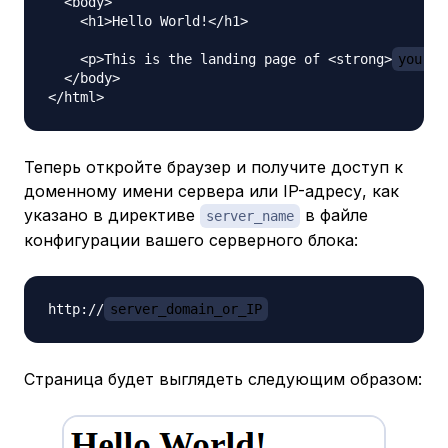
  <body>

    <h1>Hello World!</h1>

    <p>This is the landing page of <strong>
your_d
  </body>

Теперь откройте браузер и получите доступ к
доменному имени сервера или IP-адресу, как
указано в директиве
в файле
server_name
конфигурации вашего серверного блока:
http://
server_domain_or_IP
Страница будет выглядеть следующим образом: