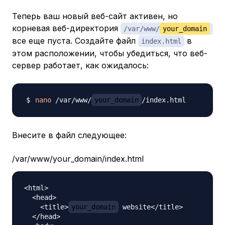
Теперь ваш новый веб-сайт активен, но
корневая веб-директория
/var/www/
your_domain
все еще пуста. Создайте файл
в
index.html
этом расположении, чтобы убедиться, что веб-
сервер работает, как ожидалось:
nano
 /var/www/
your_domain
Внесите в файл следующее:
/var/www/your_domain/index.html
<html>

  <head>

    <title>
your_domain
 website</title>

  </head>
