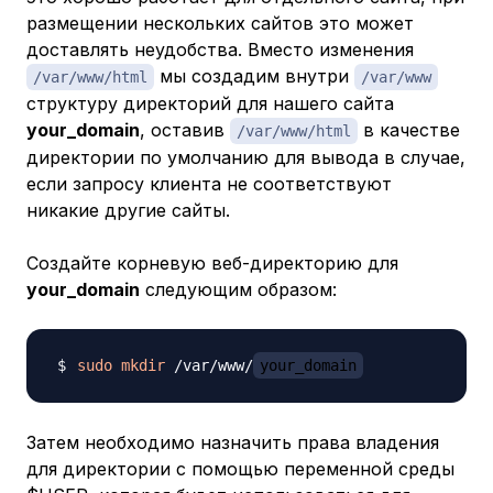
размещении нескольких сайтов это может
доставлять неудобства. Вместо изменения
мы создадим внутри
/var/www/html
/var/www
структуру директорий для нашего сайта
your_domain
, оставив
в качестве
/var/www/html​​​
директории по умолчанию для вывода в случае,
если запросу клиента не соответствуют
никакие другие сайты.
Создайте корневую веб-директорию для
your_domain
следующим образом:
sudo
mkdir
 /var/www/
your_domain
Затем необходимо назначить права владения
для директории с помощью переменной среды