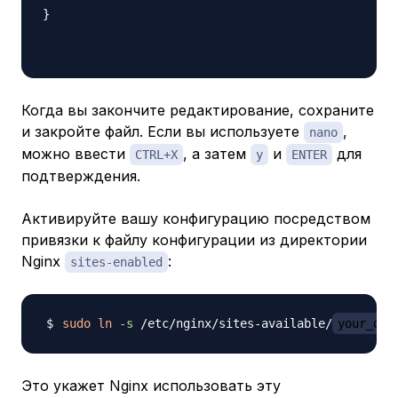
}

Когда вы закончите редактирование, сохраните
и закройте файл. Если вы используете
,
nano
можно ввести
, а затем
и
для
CTRL+X
y
ENTER
подтверждения.
Активируйте вашу конфигурацию посредством
привязки к файлу конфигурации из директории
Nginx
:
sites-enabled
sudo
ln
-s
 /etc/nginx/sites-available/
your_dom
Это укажет Nginx использовать эту