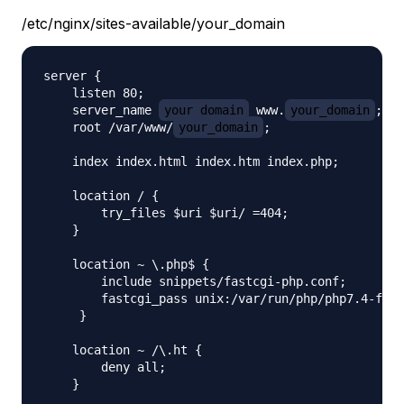
/etc/nginx/sites-available/your_domain
server {

    listen 80;

    server_name 
your_domain
 www.
your_domain
;

    root /var/www/
your_domain
;

    index index.html index.htm index.php;

    location / {

        try_files $uri $uri/ =404;

    }

    location ~ \.php$ {

        include snippets/fastcgi-php.conf;

        fastcgi_pass unix:/var/run/php/php7.4-fpm.
     }

    location ~ /\.ht {

        deny all;

    }
