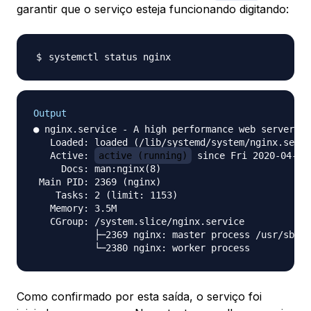
garantir que o serviço esteja funcionando digitando:
Output
● nginx.service - A high performance web server an
   Loaded: loaded (/lib/systemd/system/nginx.servi
   Active: 
active (running)
 since Fri 2020-04-20
     Docs: man:nginx(8)

 Main PID: 2369 (nginx)

    Tasks: 2 (limit: 1153)

   Memory: 3.5M

   CGroup: /system.slice/nginx.service

           ├─2369 nginx: master process /usr/sbin/
Como confirmado por esta saída, o serviço foi