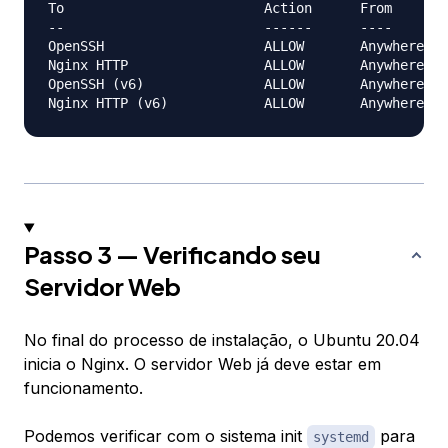
To                         Action      From

--                         ------      ----

OpenSSH                    ALLOW       Anywhere   
Nginx HTTP                 ALLOW       Anywhere   
OpenSSH (v6)               ALLOW       Anywhere (v
Passo 3 — Verificando seu
Servidor Web
No final do processo de instalação, o Ubuntu 20.04
inicia o Nginx. O servidor Web já deve estar em
funcionamento.
Podemos verificar com o sistema init
para
systemd