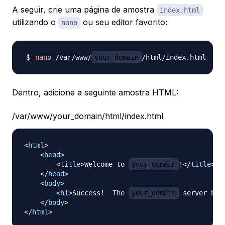
A seguir, crie uma página de amostra
index.html
utilizando o
ou seu editor favorito:
nano
nano
 /var/www/
your_domain
Dentro, adicione a seguinte amostra HTML:
/var/www/your_domain/html/index.html
<
html
>
<
head
>
<
title
>
Welcome to 
your_domain
!
</
title
>
</
head
>
<
body
>
<
h1
>
Success!  The 
your_domain
 server blo
</
body
>
</
html
>