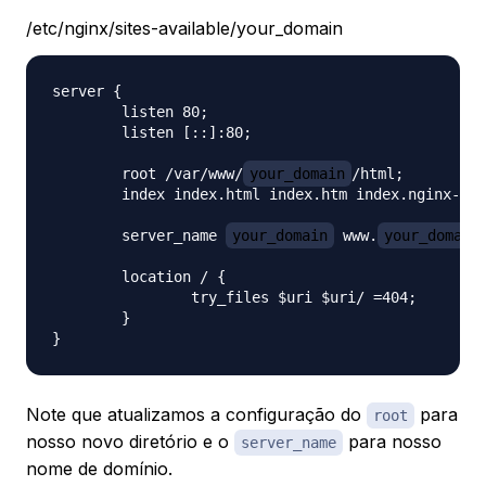
/etc/nginx/sites-available/your_domain
server {

        listen 80;

        listen [::]:80;

        root /var/www/
your_domain
/html;

        index index.html index.htm index.nginx-deb
        server_name 
your_domain
 www.
your_domain
        location / {

                try_files $uri $uri/ =404;

        }

Note que atualizamos a configuração do
para
root
nosso novo diretório e o
para nosso
server_name
nome de domínio.