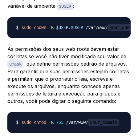
variável de ambiente
:
$USER
sudo
chown
-R
$USER
:
$USER
 /var/www/
your_domain
As permissões dos seus web roots devem estar
corretas se você não tiver modificado seu valor de
, que define permissões padrão de arquivos.
umask
Para garantir que suas permissões estejam corretas
e permitam que o proprietário leia, escreva e
execute os arquivos, enquanto concede apenas
permissões de leitura e execução para grupos e
outros, você pode digitar o seguinte comando:
sudo
chmod
-R
755
 /var/www/
your_domain