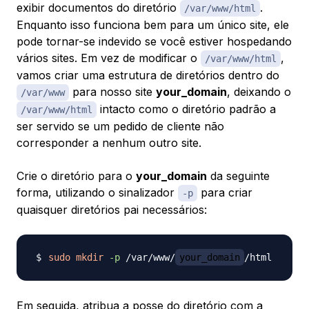
exibir documentos do diretório
.
/var/www/html
Enquanto isso funciona bem para um único site, ele
pode tornar-se indevido se você estiver hospedando
vários sites. Em vez de modificar o
,
/var/www/html
vamos criar uma estrutura de diretórios dentro do
para nosso site
your_domain
, deixando o
/var/www
intacto como o diretório padrão a
/var/www/html
ser servido se um pedido de cliente não
corresponder a nenhum outro site.
Crie o diretório para o
your_domain
da seguinte
forma, utilizando o sinalizador
para criar
-p
quaisquer diretórios pai necessários:
sudo
mkdir
-p
 /var/www/
your_domain
Em seguida, atribua a posse do diretório com a