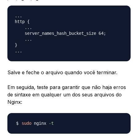
...

http {

    ...

    server_names_hash_bucket_size 64;

    ...

}

Salve e feche o arquivo quando você terminar.
Em seguida, teste para garantir que não haja erros
de sintaxe em qualquer um dos seus arquivos do
Nginx:
sudo
 nginx 
-t