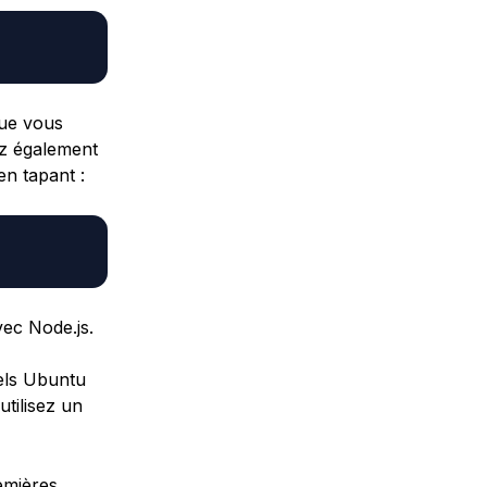
que vous
ez également
en tapant :
vec Node.js.
iels Ubuntu
utilisez un
emières