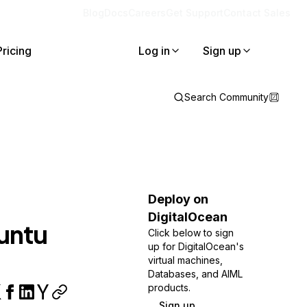
Blog
Docs
Careers
Get Support
Contact Sales
Pricing
Log in
Sign up
Search Community
Deploy on
DigitalOcean
buntu
Click below to sign
up for DigitalOcean's
virtual machines,
Databases, and AIML
products.
Sign up