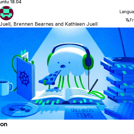
untu 18.04
Langu
Fr
Juell
,
Brennen Bearnes
and
Kathleen Juell
ion