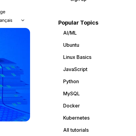
age
ançais
Popular Topics
AI/ML
Ubuntu
Linux Basics
JavaScript
Python
MySQL
Docker
Kubernetes
All tutorials