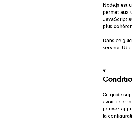
Node.js
est u
permet aux ut
JavaScript a
plus cohérent
Dans ce gui
serveur Ubun
Conditio
Ce guide sup
avoir un com
pouvez appre
la configurat