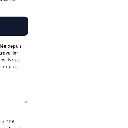
lée depuis
ravailler
ons. Nous
tion plus
 le
PPA