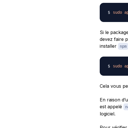
sudo
a
Si le package
devez faire 
installer
npm
sudo
a
Cela vous per
En raison d’
est appelé
n
logiciel.
Pour vérifier