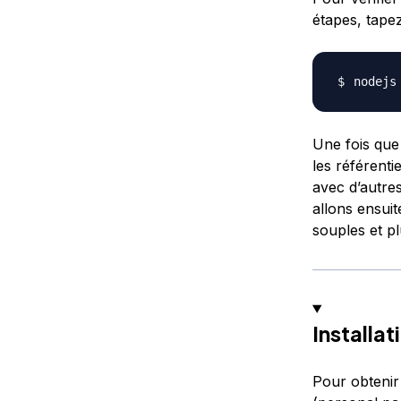
étapes, tapez
nodejs
Une fois que 
les référent
avec d’autre
allons ensuit
souples et p
Installat
Pour obtenir