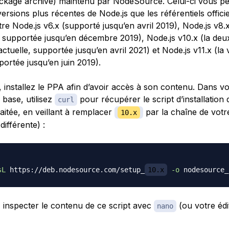
ckage archive) maintenu par NodeSource. Celui-ci vous pe
ersions plus récentes de Node.js que les référentiels offici
tre Node.js v6.x (supporté jusqu’en avril 2019), Node.js v8.x
, supportée jusqu’en décembre 2019), Node.js v10.x (la de
ctuelle, supportée jusqu’en avril 2021) et Node.js v11.x (la 
portée jusqu’en juin 2019).
 installez le PPA afin d’avoir accès à son contenu. Dans vo
 base, utilisez
pour récupérer le script d’installation 
curl
aitée, en veillant à remplacer
par la chaîne de votr
10.x
différente) :
sL
 https://deb.nodesource.com/setup_
10.x
-o
inspecter le contenu de ce script avec
(ou votre édi
nano