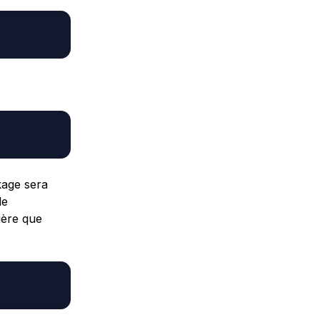
kage sera
de
ière que