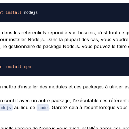
pt
install
 dans les référentiels répond à vos besoins, c’est tout ce 
pour installer Node.js. Dans la plupart des cas, vous voudr
, le gestionnaire de package Node.js. Vous pouvez le faire 
pt
install
npm
mettra d’installer des modules et des packages à utiliser a
un conflit avec un autre package, l’exécutable des référent
au lieu de
. Gardez cela à l’esprit lorsque vous 
odejs
node
 quelle version de Node.js vous avez installée après ces pr