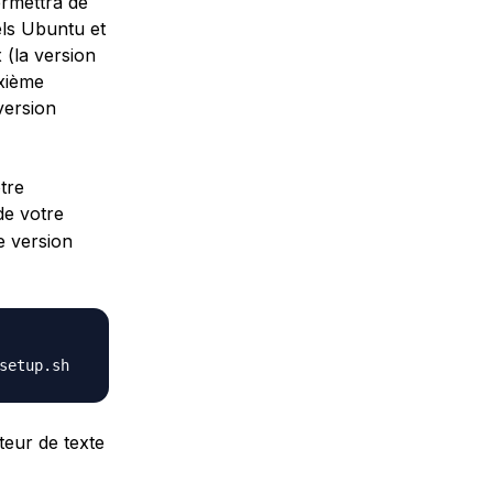
rmettra de
els Ubuntu et
 (la version
uxième
version
tre
de votre
e version
teur de texte