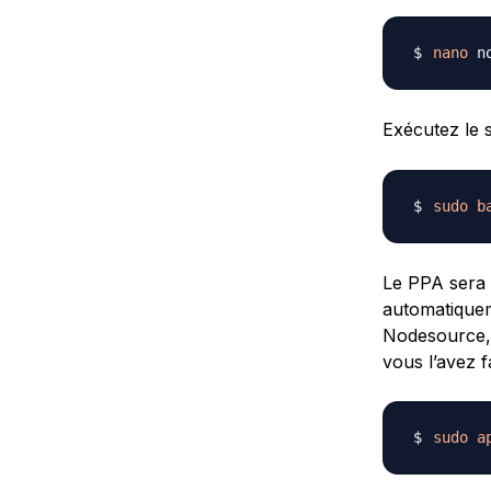
nano
Exécutez le 
sudo
b
Le PPA sera 
automatiqueme
Nodesource, 
vous l’avez fa
sudo
a