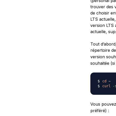
(personal pa
trouver des v
de choisir en
LTS actuelle
version LTS a
actuelle, sup
Tout d’abord,
répertoire de
version souh
souhaitée (si 
cd
curl
-
Vous pouvez 
préféré) :