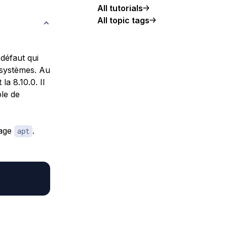
All tutorials
All topic tags
défaut qui
 systèmes. Au
la 8.10.0. Il
ble de
kage
.
apt