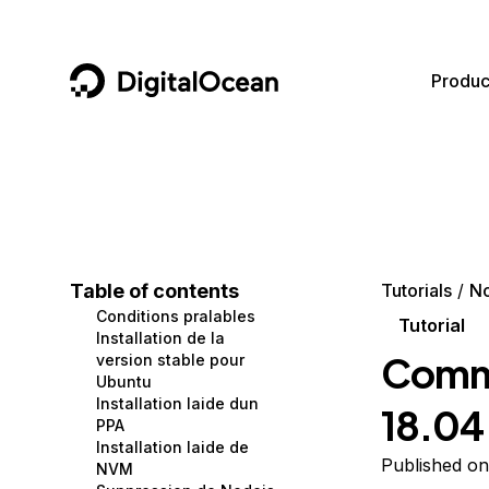
DigitalOcean
Produc
Featured AI Products
AI/ML
Community
Become a Partner
Compute
CMS
Documentation
Marketplace
Containers and Images
Data and IoT
Developer Tools
Table of contents
Tutorials
No
Conditions pralables
Managed Databases
Developer Tools
Get Involved
Tutorial
Installation de la
Comme
version stable pour
Management and Dev Tools
Gaming and Media
Utilities and Help
Ubuntu
Installation laide dun
18.04
Networking
Hosting
PPA
Installation laide de
Security
Security and Networking
Published on
NVM