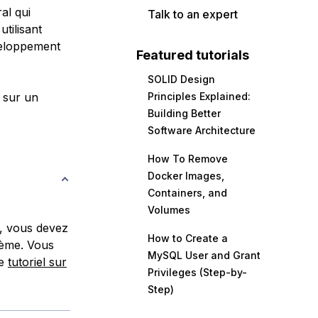
al qui
Talk to an expert
tilisant
veloppement
Featured tutorials
SOLID Design
 sur un
Principles Explained:
Building Better
Software Architecture
How To Remove
Docker Images,
Containers, and
Volumes
, vous devez
How to Create a
tème. Vous
MySQL User and Grant
le
tutoriel sur
Privileges (Step-by-
Step)