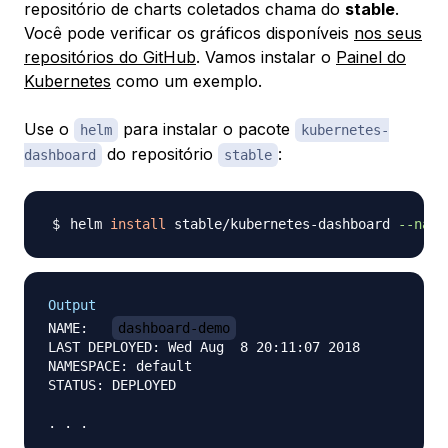
repositório de charts coletados chama do
stable
.
Você pode verificar os gráficos disponíveis
nos seus
repositórios do GitHub
. Vamos instalar o
Painel do
Kubernetes
como um exemplo.
Use o
para instalar o pacote
helm
kubernetes-
do repositório
:
dashboard
stable
helm 
install
 stable/kubernetes-dashboard 
--name
Output
NAME:   
dashboard-demo
LAST DEPLOYED: Wed Aug  8 20:11:07 2018

NAMESPACE: default

STATUS: DEPLOYED
