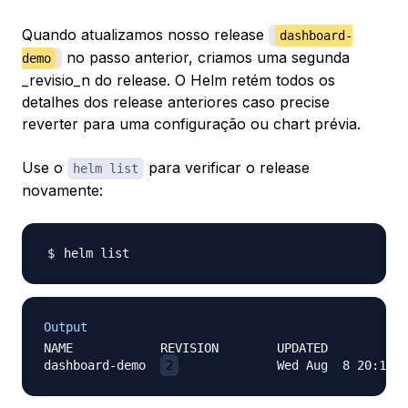
Quando atualizamos nosso release
dashboard-
no passo anterior, criamos uma segunda
demo
_revisio_n do release. O Helm retém todos os
detalhes dos release anteriores caso precise
reverter para uma configuração ou chart prévia.
Use o
para verificar o release
helm list
novamente:
Output
NAME           	REVISION	UPDATED                 	STATUS  	CHART                     	NAMESPACE

dashboard-demo	
2