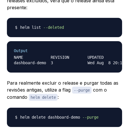
releases excluídos, verá que o release ainda está
presente:
helm list 
--deleted
Output
NAME           	REVISION	UPDATED                 	STATUS 	CHART                     	NAMESPACE

Para
realmente
excluir o release e purgar todas as
revisões antigas, utilize a flag
com o
--purge
comando
:
helm delete
helm delete dashboard-demo 
--purge