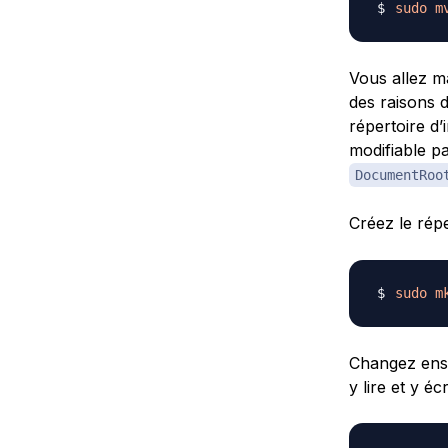
sudo
m
Vous allez m
des raisons d
répertoire d’
modifiable pa
DocumentRoo
Créez le rép
sudo
m
Changez ensu
y lire et y écr