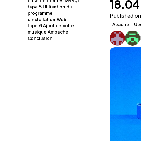
18.04
base de donnes MySQL
Storage
Startups and SMBs
tape 5 Utilisation du
programme
Web and App Platforms
Browse all products
Published on
dinstallation Web
Apache
Ub
tape 6 Ajout de votre
See all solutions
musique Ampache
Conclusion