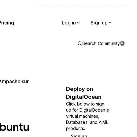
Blog
Docs
Careers
Get Support
Contact Sales
Pricing
Log in
Sign up
Search Community
 Ampache sur
Deploy on
DigitalOcean
Click below to sign
up for DigitalOcean's
virtual machines,
Ubuntu
Databases, and AIML
products.
Sign up