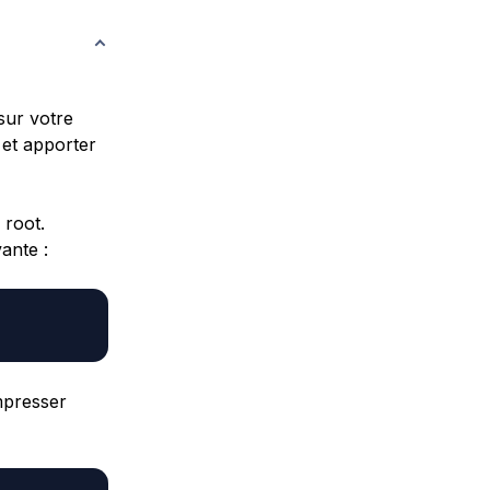
sur votre
 et apporter
 root.
ante :
mpresser