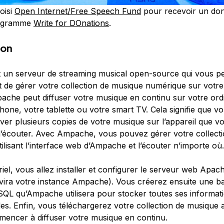
oisi
Open Internet/Free Speech Fund
pour recevoir un don
rogramme
Write for DOnations
.
ion
 un serveur de streaming musical open-source qui vous p
t de gérer votre collection de musique numérique sur votr
ache peut diffuser votre musique en continu sur votre ord
hone, votre tablette ou votre smart TV. Cela signifie que v
ver plusieurs copies de votre musique sur l’appareil que v
r l’écouter. Avec Ampache, vous pouvez gérer votre collecti
ilisant l’interface web d’Ampache et l’écouter n’importe où.
iel, vous allez installer et configurer le serveur web Apach
vira votre instance Ampache). Vous créerez ensuite une b
L qu’Ampache utilisera pour stocker toutes ses informat
es. Enfin, vous téléchargerez votre collection de musique a
encer à diffuser votre musique en continu.