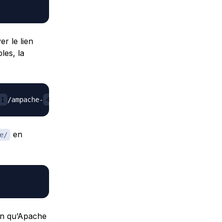
r le lien
les, la
.1
/ampache-
4.1.1
en
e/
fin qu’Apache