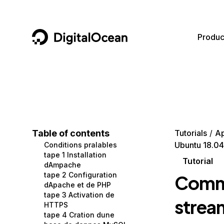
DigitalOcean
Produc
Featured AI Products
AI/ML
Community
Become a Partner
Compute
CMS
Documentation
Marketplace
Containers and Images
Data and IoT
Developer Tools
Table of contents
Tutorials
A
Ubuntu 18.04
Conditions pralables
Managed Databases
Developer Tools
Get Involved
tape 1 Installation
Tutorial
dAmpache
Management and Dev Tools
Gaming and Media
Utilities and Help
tape 2 Configuration
Commen
dApache et de PHP
Networking
Hosting
tape 3 Activation de
strea
HTTPS
Security
Security and Networking
tape 4 Cration dune