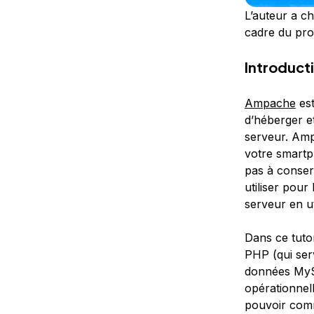
L’auteur a ch
cadre du p
Introduct
Ampache
est
d’héberger e
serveur. Amp
votre smartp
pas à conser
utiliser pou
serveur en ut
Dans ce tutor
PHP (qui ser
données MySQ
opérationnell
pouvoir comm