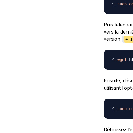
sudo
a
Puis téléchar
vers la derni
version
4.1
wget
 h
Ensuite, déc
utilisant l’op
sudo
u
Définissez l’