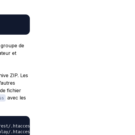
e groupe de
ateur et
hive ZIP. Les
’autres
de fichier
avec les
ss