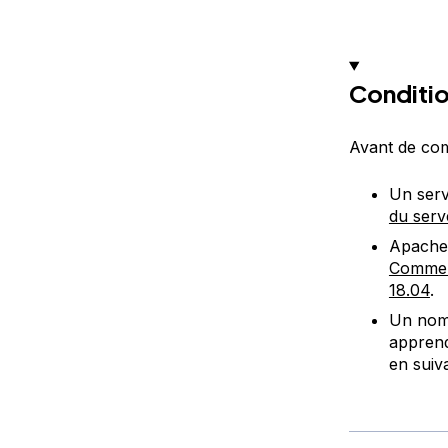
Conditio
Avant de com
Un serv
du serv
Apache,
Comment
18.04
.
Un nom 
apprend
en suiva