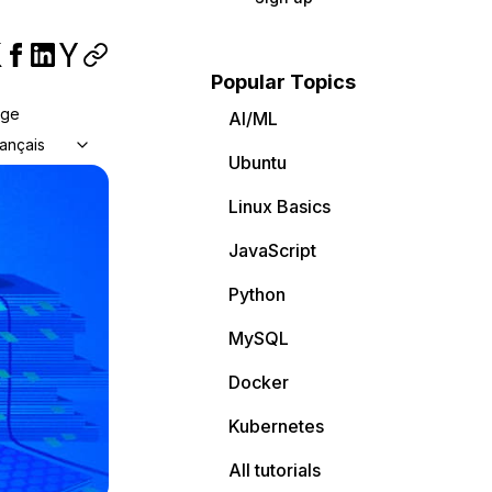
Popular Topics
age
AI/ML
ançais
Ubuntu
Linux Basics
JavaScript
Python
MySQL
Docker
Kubernetes
All tutorials