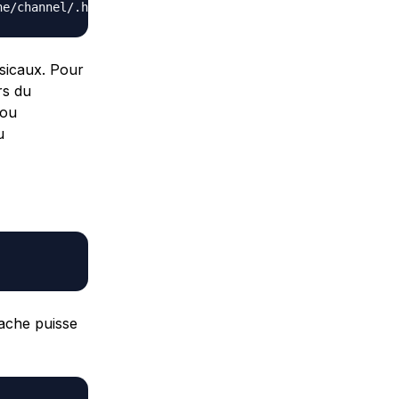
usicaux. Pour
rs du
 ou
u
pache puisse