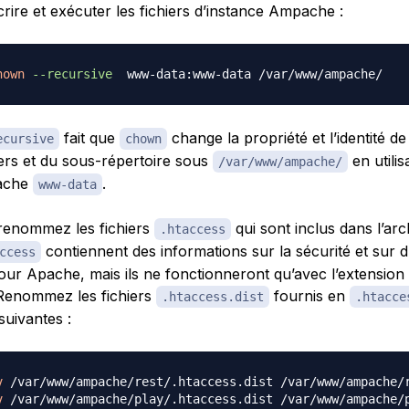
écrire et exécuter les fichiers d’instance Ampache :
hown
--recursive
fait que
change la propriété et l’identité d
ecursive
chown
iers et du sous-répertoire sous
en utilis
/var/www/ampache/
ache
.
www-data
renommez les fichiers
qui sont inclus dans l’arc
.htaccess
contiennent des informations sur la sécurité et sur d
ccess
ur Apache, mais ils ne fonctionneront qu’avec l’extension 
 Renommez les fichiers
fournis en
.htaccess.dist
.htacce
uivantes :
v
v