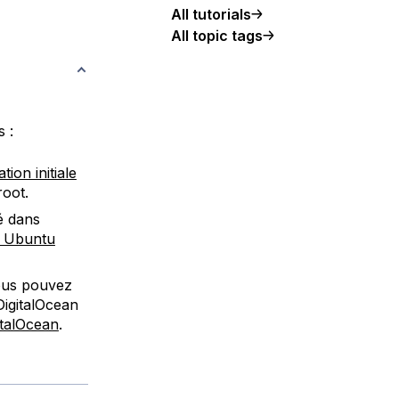
All tutorials
All topic tags
 :
tion initiale
root.
é dans
r Ubuntu
ous pouvez
DigitalOcean
talOcean
.