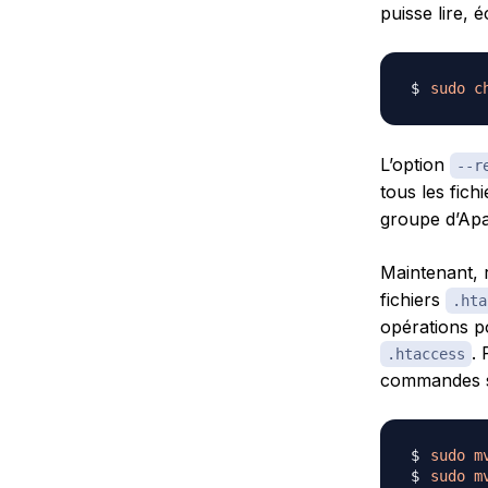
puisse lire, 
sudo
c
L’option
--r
tous les fich
groupe d’Ap
Maintenant, 
fichiers
.hta
opérations po
.
.htaccess
commandes s
sudo
m
sudo
m