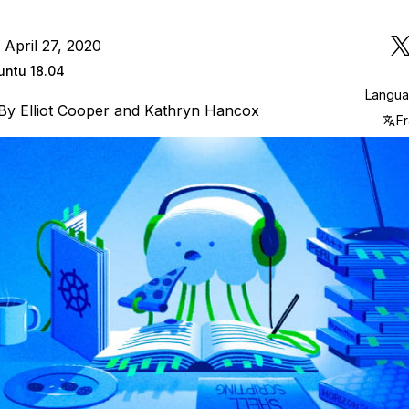
 April 27, 2020
untu 18.04
Langu
By
Elliot Cooper
and
Kathryn Hancox
Fr