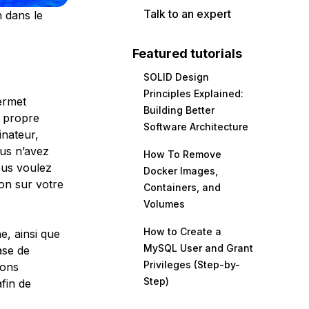
Talk to an expert
 dans le
Featured tutorials
SOLID Design
Principles Explained:
ermet
Building Better
e propre
Software Architecture
inateur,
ous n’avez
How To Remove
ous voulez
Docker Images,
on sur votre
Containers, and
Volumes
How to Create a
e, ainsi que
MySQL User and Grant
ase de
Privileges (Step-by-
ions
Step)
fin de