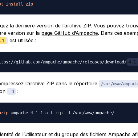
pt
install
zip
gez la dernière version de l’archive ZIP. Vous pouvez trouve
ère version sur la
page GitHub d’Ampache
. Dans ces exemp
est utilisée :
.1
ttps://github.com/ampache/ampache/releases/download/
4.1
ompressez l’archive ZIP dans le répertoire
/var/www/ampach
tion
:
-d
nzip
 ampache-4.1.1_all.zip 
-d
identité de l’utilisateur et du groupe des fichiers Ampache a