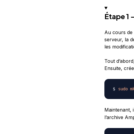
Étape 1 
Au cours de 
serveur, la d
les modificat
Tout d’abord
Ensuite, cré
sudo
m
Maintenant, in
l’archive Am