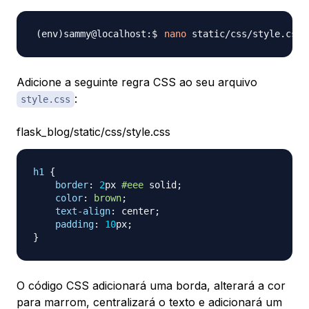
nano
Adicione a seguinte regra CSS ao seu arquivo
:
style.css
flask_blog/static/css/style.css
h1
{
border
:
2
px
#eee
 solid
;
color
:
brown
;
text-align
:
 center
;
padding
:
10
px
;
}
O código CSS adicionará uma borda, alterará a cor
para marrom, centralizará o texto e adicionará um