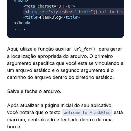
<
head
>
<
meta
charset
=
"
UTF-8
"
>
<
link
rel
=
"
stylesheet
"
href
=
"
{{ url_for('stat
<
title
>
FlaskBlog
</
title
>
</
head
>
Aqui, utilize a função auxiliar
para gerar
url_for()
a localização apropriada do arquivo. O primeiro
argumento especifica que você está se vinculando a
um arquivo estático e o segundo argumento é o
caminho do arquivo dentro do diretório estático.
Salve e feche o arquivo.
Após atualizar a página inicial do seu aplicativo,
você notará que o texto
está
Welcome to FlaskBlog
marrom, centralizado e fechado dentro de uma
borda.