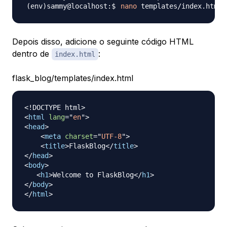
nano
Depois disso, adicione o seguinte código HTML
dentro de
:
index.html
flask_blog/templates/index.html
<!
DOCTYPE
html
>
<
html
lang
=
"
en
"
>
<
head
>
<
meta
charset
=
"
UTF-8
"
>
<
title
>
FlaskBlog
</
title
>
</
head
>
<
body
>
<
h1
>
Welcome to FlaskBlog
</
h1
>
</
body
>
</
html
>