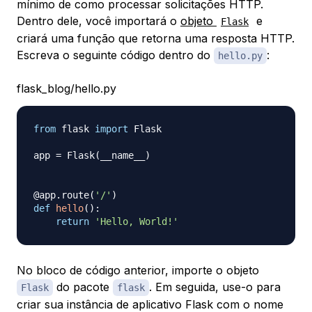
mínimo de como processar solicitações HTTP.
Dentro dele, você importará o
objeto
e
Flask
criará uma função que retorna uma resposta HTTP.
Escreva o seguinte código dentro do
:
hello.py
flask_blog/hello.py
from
 flask 
import
 Flask

app 
=
 Flask
(
__name__
)
@app
.
route
(
'/'
)
def
hello
(
)
:
return
'Hello, World!'
No bloco de código anterior, importe o objeto
do pacote
. Em seguida, use-o para
Flask
flask
criar sua instância de aplicativo Flask com o nome