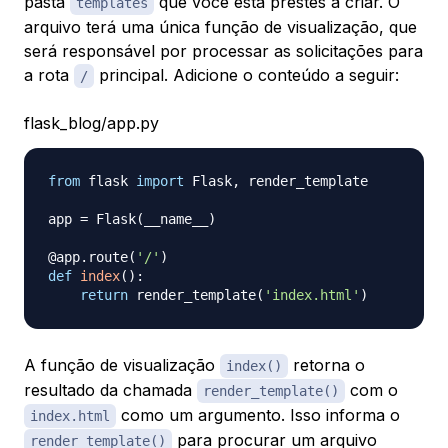
pasta
que você está prestes a criar. O
templates
arquivo terá uma única função de visualização, que
será responsável por processar as solicitações para
a rota
principal. Adicione o conteúdo a seguir:
/
flask_blog/app.py
from
 flask 
import
 Flask
,
 render_template

app 
=
 Flask
(
__name__
)
@app
.
route
(
'/'
)
def
index
(
)
:
return
 render_template
(
'index.html'
)
A função de visualização
retorna o
index()
resultado da chamada
com o
render_template()
como um argumento. Isso informa o
index.html
para procurar um arquivo
render_template()