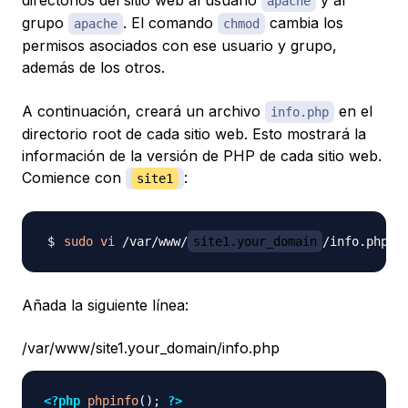
directorios del sitio web al usuario
y al
apache
grupo
. El comando
cambia los
apache
chmod
permisos asociados con ese usuario y grupo,
además de los otros.
A continuación, creará un archivo
en el
info.php
directorio root de cada sitio web. Esto mostrará la
información de la versión de PHP de cada sitio web.
Comience con
:
site1
sudo
vi
 /var/www/
site1.your_domain
Añada la siguiente línea:
/var/www/site1.your_domain/info.php
<?php
phpinfo
(
)
;
?>