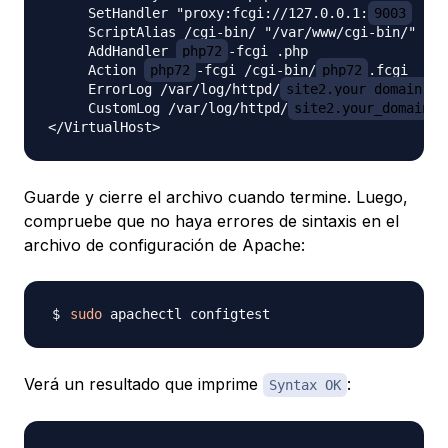
     SetHandler "proxy:fcgi://127.0.0.1:
9003
     ScriptAlias /cgi-bin/ "/var/www/cgi-bin/"

     AddHandler 
php72
-fcgi .php

     Action 
php72
-fcgi /cgi-bin/
php72
.fcgi

     ErrorLog /var/log/httpd/
site2.your_domain
_e
     CustomLog /var/log/httpd/
site2.your_domain
_
Guarde y cierre el archivo cuando termine. Luego,
compruebe que no haya errores de sintaxis en el
archivo de configuración de Apache:
sudo
Verá un resultado que imprime
:
Syntax OK