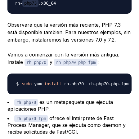
rh-
php73
Observará que la versión más reciente, PHP 7.3
está disponible también. Para nuestros ejemplos, sin
embargo, instalaremos las versiones 7.0 y 7.2.
Vamos a comenzar con la versión más antigua.
Instale
y
:
rh-php70
rh-php70-php-fpm
sudo
 yum 
install
 rh-php70  rh-php70-php-fpm 
-y
es un metapaquete que ejecuta
rh-php70
aplicaciones PHP.
ofrece el intérprete de Fast
rh-php70-fpm
Process Manager, que se ejecuta como daemon y
recibe solicitudes de Fast/CGI.