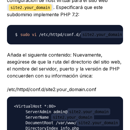
configuración de host virtual para el sitio web
. Especificará que este
site2.your_domain
subdominio implemente PHP 7.2:
sudo
vi
 /etc/httpd/conf.d/
site2.your_domain
Añada el siguiente contenido: Nuevamente,
asegúrese de que la ruta del directorio del sitio web,
el nombre del servidor, puerto y la versión de PHP
concuerden con su información única:
/etc/httpd/conf.d/site2.your_domain.conf
<VirtualHost *:80>

     ServerAdmin admin@
site2.your_domain
     ServerName 
site2.your_domain
     DocumentRoot /var/www/
site2.your_domain
     DirectoryIndex info.php
