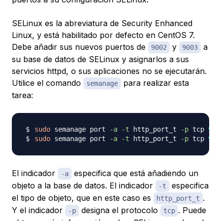
SELinux es la abreviatura de Security Enhanced
Linux, y está habilitado por defecto en CentOS 7.
Debe añadir sus nuevos puertos de
y
a
9002
9003
su base de datos de SELinux y asignarlos a sus
servicios httpd, o sus aplicaciones no se ejecutarán.
Utilice el comando
para realizar esta
semanage
tarea:
sudo
 semanage port 
-a
-t
 http_port_t 
-p
 tcp 
900
sudo
 semanage port 
-a
-t
 http_port_t 
-p
 tcp 
900
El indicador
especifica que está añadiendo un
-a
objeto a la base de datos. El indicador
especifica
-t
el tipo de objeto, que en este caso es
.
http_port_t
Y el indicador
designa el protocolo
. Puede
-p
tcp