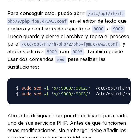
Para conseguir esto, puede abrir
/etc/opt/rh/rh-
en el editor de texto que
php70/php-fpm.d/www.conf
prefiera y cambiar cada aspecto de
a
.
9000
9002
Luego guarde y cierre el archivo y repita el proceso
para
​​​, y
/etc/opt/rh/rh-php72/php-fpm.d/www.conf
ahora sustituya
con
. También puede
9000
9003
usar dos comandos
para realizar las
sed
sustituciones:
sudo
sed
-i
's/:9000/:9002/'
sudo
sed
-i
's/:9000/:9003/'
Ahora ha designado un puerto dedicado para cada
uno de sus servicios PHP. Antes de que funcionen
estas modificaciones, sin embargo, debe añadir los
puertos a su configuración SELinux.