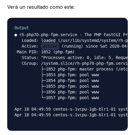
Verá un resultado como este:
Output
● rh-php70-php-fpm.service - The PHP FastCGI Proce
   Loaded: loaded (/usr/lib/systemd/system/rh-php7
   Active: 
active
 (running) since Sat 2020-04-18 
 Main PID: 1852 (php-fpm)

   Status: "Processes active: 0, idle: 5, Requests
   CGroup: /system.slice/rh-php70-php-fpm.service

           ├─1852 php-fpm: master process (/etc/op
           ├─1853 php-fpm: pool www

           ├─1854 php-fpm: pool www

           ├─1855 php-fpm: pool www

           ├─1856 php-fpm: pool www

           └─1857 php-fpm: pool www

Apr 18 04:49:59 centos-s-1vcpu-1gb-blr1-01 systemd
Apr 18 04:49:59 centos-s-1vcpu-1gb-blr1-01 systemd