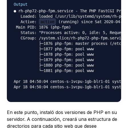
Output
● rh-php72-php-fpm.service - The PHP FastCGI Proce
   Loaded: loaded (/usr/lib/systemd/system/rh-php7
   Active: 
active
 (running) since Sat 2020-04-18 
 Main PID: 1876 (php-fpm)

   Status: "Processes active: 0, idle: 5, Requests
   CGroup: /system.slice/rh-php72-php-fpm.service

           ├─1876 php-fpm: master process (/etc/op
           ├─1877 php-fpm: pool www

           ├─1878 php-fpm: pool www

           ├─1879 php-fpm: pool www

           ├─1880 php-fpm: pool www

           └─1881 php-fpm: pool www

Apr 18 04:50:04 centos-s-1vcpu-1gb-blr1-01 systemd
Apr 18 04:50:04 centos-s-1vcpu-1gb-blr1-01 systemd
En este punto, instaló dos versiones de PHP en su
servidor. A continuación, creará una estructura de
directorios para cada sitio web que desee