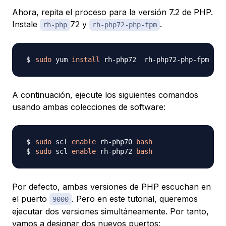
Ahora, repita el proceso para la versión 7.2 de PHP.
Instale
72 y
.
rh-php
rh-php72-php-fpm
sudo
 yum 
install
 rh-php72  rh-php72-php-fpm 
-y
A continuación, ejecute los siguientes comandos
usando ambas colecciones de software:
sudo
 scl 
enable
 rh-php70 
bash
sudo
 scl 
enable
 rh-php72 
bash
Por defecto, ambas versiones de PHP escuchan en
el puerto
. Pero en este tutorial, queremos
9000
ejecutar dos versiones simultáneamente. Por tanto,
vamos a designar dos nuevos puertos: