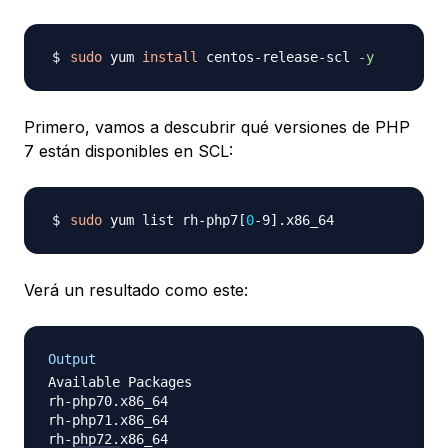
sudo
 yum 
install
 centos-release-scl 
-y
Primero, vamos a descubrir qué versiones de PHP
7 están disponibles en SCL:
sudo
 yum list rh-php7
[
0
-9
]
Verá un resultado como este:
Output
Available Packages

rh-php70.x86_64                                 2.
rh-php71.x86_64                                 1-
rh-php72.x86_64                                 1-