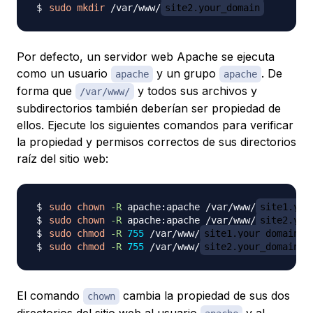
sudo
mkdir
 /var/www/
site2.your_domain
Por defecto, un servidor web Apache se ejecuta
como un usuario
y un grupo
. De
apache
apache
forma que
y todos sus archivos y
/var/www/
subdirectorios también deberían ser propiedad de
ellos. Ejecute los siguientes comandos para verificar
la propiedad y permisos correctos de sus directorios
raíz del sitio web:
sudo
chown
-R
 apache:apache /var/www/
site1.you
sudo
chown
-R
 apache:apache /var/www/
site2.you
sudo
chmod
-R
755
 /var/www/
site1.your_domain
sudo
chmod
-R
755
 /var/www/
site2.your_domain
El comando
cambia la propiedad de sus dos
chown