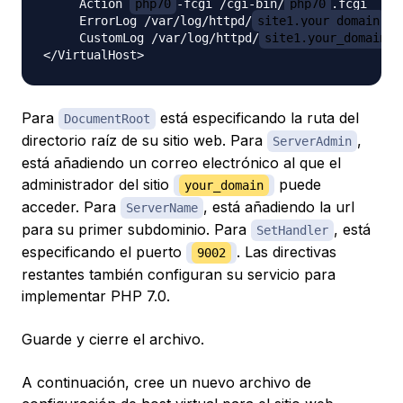
     Action 
php70
-fcgi /cgi-bin/
php70
.fcgi

     ErrorLog /var/log/httpd/
site1.your_domain
_e
     CustomLog /var/log/httpd/
site1.your_domain
_
Para
está especificando la ruta del
DocumentRoot
directorio raíz de su sitio web. Para
,
ServerAdmin
está añadiendo un correo electrónico al que el
administrador del sitio
puede
your_domain
acceder. Para
, está añadiendo la url
ServerName
para su primer subdominio. Para
, está
SetHandler
especificando el puerto
. Las directivas
9002
restantes también configuran su servicio para
implementar PHP 7.0.
Guarde y cierre el archivo.
A continuación, cree un nuevo archivo de