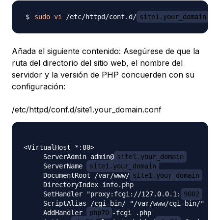
sudo
vi
 /etc/httpd/conf.d/
site1.your_domain
Añada el siguiente contenido: Asegúrese de que la
ruta del directorio del sitio web, el nombre del
servidor y la versión de PHP concuerden con su
configuración:
/etc/httpd/conf.d/site1.your_domain.conf
<VirtualHost *:80>

     ServerAdmin admin@
site1.your_domain
     ServerName 
site1.your_domain
     DocumentRoot /var/www/
site1.your_domain
     DirectoryIndex info.php

     SetHandler "proxy:fcgi://127.0.0.1:
9002
     ScriptAlias /cgi-bin/ "/var/www/cgi-bin/"

     AddHandler 
php70
-fcgi .php
