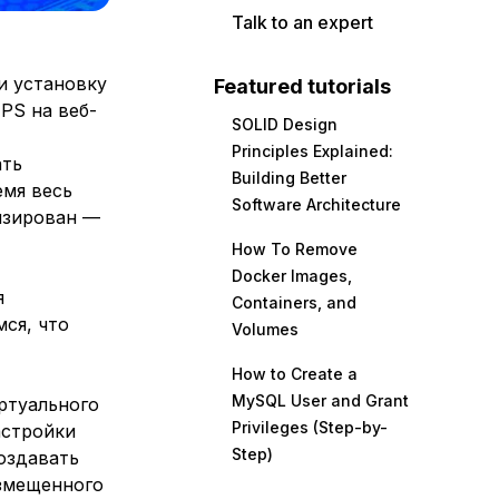
Talk to an expert
и установку
Featured tutorials
PS на веб-
SOLID Design
Principles Explained:
ать
Building Better
емя весь
Software Architecture
изирован —
How To Remove
Docker Images,
я
Containers, and
мся, что
Volumes
How to Create a
MySQL User and Grant
ртуального
Privileges (Step-by-
астройки
Step)
оздавать
азмещенного