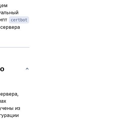
дем
уальный
рипт
certbot
-сервера
го
сервера,
лах
учены из
гурации