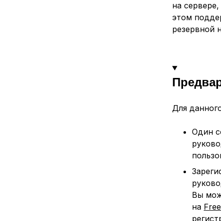
на сервере,
этом подде
резервной 
Предва
Для данног
Один с
руков
пользо
Зареги
руково
Вы мож
на
Fre
регист