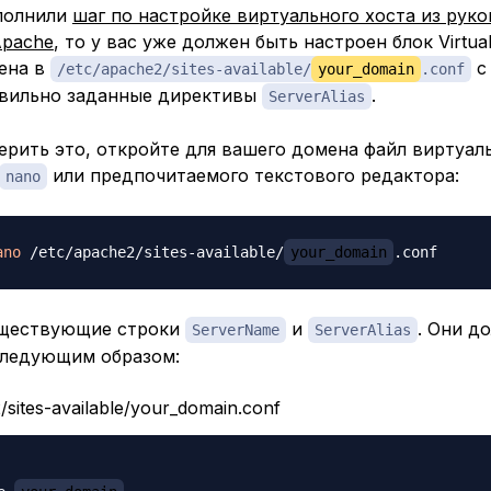
полнили
шаг по настройке виртуального хоста из рук
Apache
, то у вас уже должен быть настроен блок Virtua
ена в
​​​​​​ 
/etc/apache2/sites-available/
your_domain
.conf
авильно заданные директивы
.
ServerAlias
рить это, откройте для вашего домена файл виртуал
или предпочитаемого текстового редактора:
nano
ano
 /etc/apache2/sites-available/
your_domain
уществующие строки
и
. Они д
ServerName
ServerAlias
следующим образом:
/sites-available/your_domain.conf