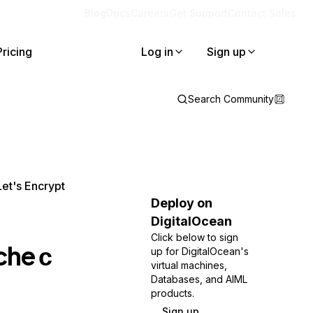
Blog
Docs
Careers
Get Support
Contact Sales
Pricing
Log in
Sign up
Search Community
t's Encrypt
Deploy on
DigitalOcean
Click below to sign
he с
up for DigitalOcean's
virtual machines,
Databases, and AIML
products.
Sign up