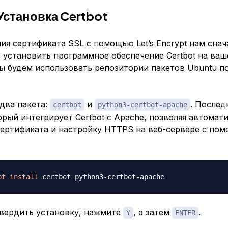
 Установка Certbot
ия сертификата SSL с помощью Let’s Encrypt нам снач
 установить программное обеспечение Certbot на ваш
мы будем использовать репозитории пакетов Ubuntu п
два пакета:
и
. После
certbot
python3-certbot-apache
орый интегрирует Certbot с Apache, позволяя автомат
сертификата и настройку HTTPS на веб-сервере с по
pt
install
вердить установку, нажмите
, а затем
.
Y
ENTER