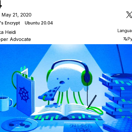
4
 May 21, 2020
's Encrypt
Ubuntu 20.04
Langu
ka Heidi
oper Advocate
Р