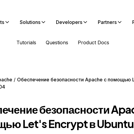
ts
Solutions
Developers
Partners
Tutorials
Questions
Product Docs
pache
Обеспечение безопасности Apache с помощью Le
.04
ечение безопасности Apac
ью Let's Encrypt в Ubuntu