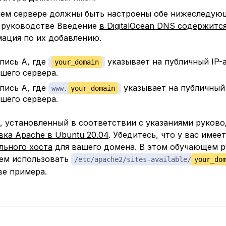
ем сервере должны быть настроены обе нижеследую
 руководстве Введение
в DigitalOcean DNS содержитс
ация по их добавлению.
пись A, где
указывает на публичный IP-
your_domain
шего сервера.
пись A, где
указывает на публичный
www.
your_domain
шего сервера.
, установленный в соответствии с указаниями руков
вка Apache в Ubuntu 20.04
. Убедитесь, что у вас имее
льного хоста
для вашего домена. В этом обучающем 
ем использовать
/etc/apache2/sites-available/
your_do
ве примера.