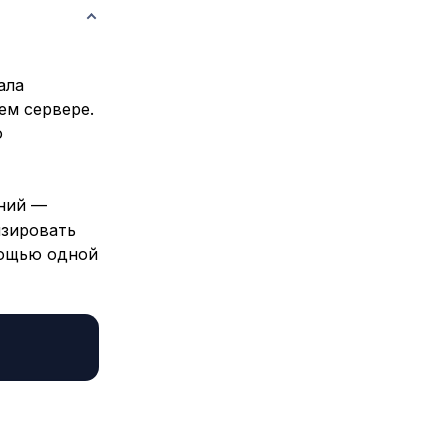
ала
ем сервере.
о
дний —
изировать
мощью одной