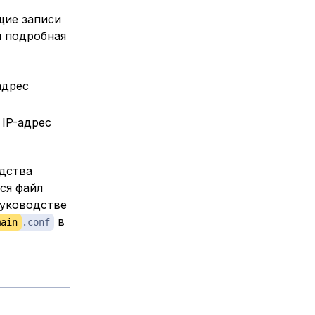
щие записи
я подробная
адрес
 IP-адрес
одства
тся
файл
руководстве
в
main
.conf