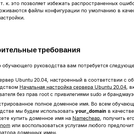
 т. к. это позволяет избежать распространенных ошибо
рживаются файлы конфигурации по умолчанию в каче
настройки.
рительные требования
о обучающего руководства вам потребуется следующе
ервер Ubuntu 20.04, настроенный в соответствии с 
одством
Начальная настройка сервера Ubuntu 20.04
, в
вателя без прав root с привилегиями sudo и брандмауэ
стрированное полное доменное имя. Во всем обучаю
дстве мы будем использовать
your_domain
в качестве
ете купить доменное имя на
Namecheap
, получить ег
enom
или воспользоваться услугами любого предпочи
ратора доменных имен.