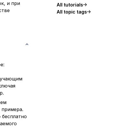
к, и при
All tutorials
стве
All topic tags
е:
обучающим
ключая
р.
щем
 примера.
о бесплатно
таемого