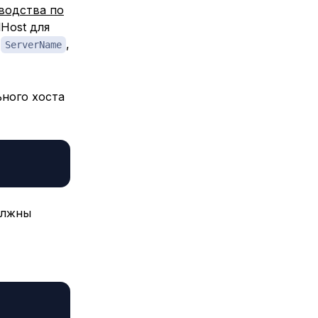
оводства по
lHost для
с
,
ServerName
ьного хоста
олжны