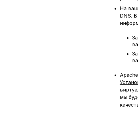
На ваш
DNS. В
информ
За
ва
За
ва
Apache
Устано
виртуа
мы буд
качест