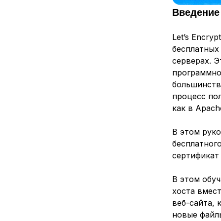
Введение
Let’s Encry
бесплатны
серверах. 
программног
большинство
процесс по
как в Apache
В этом рук
бесплатного
сертификат
В этом обу
хоста вмес
веб-сайта, 
новые файл