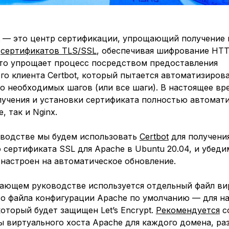
pt — это центр сертификации, упрощающий получение 
х
сертификатов TLS/SSL
, обеспечивая шифрование HTT
Это упрощает процесс посредством предоставления
о клиента Certbot, который пытается автоматизиров
 необходимых шагов (или все шаги). В настоящее вр
лучения и установки сертификата полностью автомат
, так и Nginx.
оводстве мы будем использовать
Certbot
для получени
 сертификата SSL для Apache в Ubuntu 20.04, и убеди
 настроен на автоматическое обновление.
чающем руководстве используется отдельный файл ви
то файла конфигурации Apache по умолчанию — для н
который будет защищен Let’s Encrypt.
Рекомендуется
с
ы виртуального хоста Apache для каждого домена, р