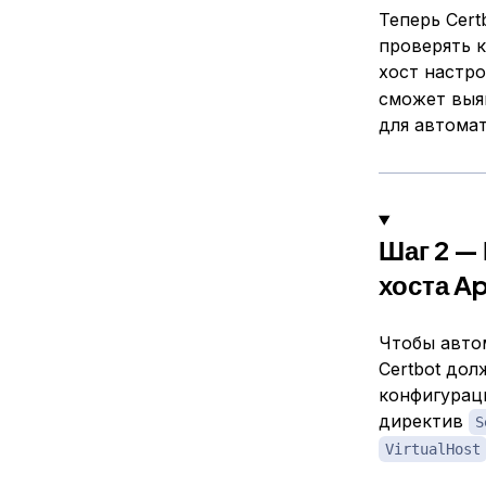
Теперь Cert
проверять 
хост настр
сможет выя
для автомат
Шаг 2 —
хоста A
Чтобы автом
Certbot до
конфигурац
директив
S
VirtualHost