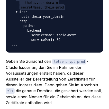
- theia.your_domain
secretName: theia-prod
  rules:

  - host: theia.your_domain

    http:

      paths:

      - backend:

          serviceName: theia-next

          servicePort: 80

Geben Sie zunächst den
-
letsencrypt-prod
ClusterIssuer an, den Sie im Rahmen der
Voraussetzungen erstellt haben, da dieser
Aussteller der Bereitstellung von Zertifikaten für
diesen Ingress dient. Dann geben Sie im Abschnitt
die genaue Domäne, die gesichert werden soll,
tls
sowie einen Namen für ein Geheimnis an, das diese
Zertifikate enthalten wird.