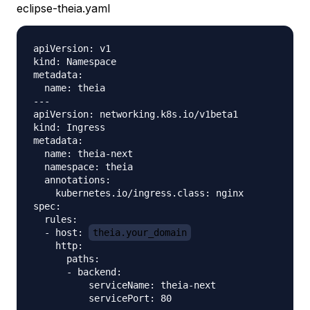
eclipse-theia.yaml
apiVersion: v1

kind: Namespace

metadata:

  name: theia

---

apiVersion: networking.k8s.io/v1beta1

kind: Ingress

metadata:

  name: theia-next

  namespace: theia

  annotations:

    kubernetes.io/ingress.class: nginx

spec:

  rules:

  - host: 
theia.your_domain
    http:

      paths:

      - backend:

          serviceName: theia-next

          servicePort: 80
