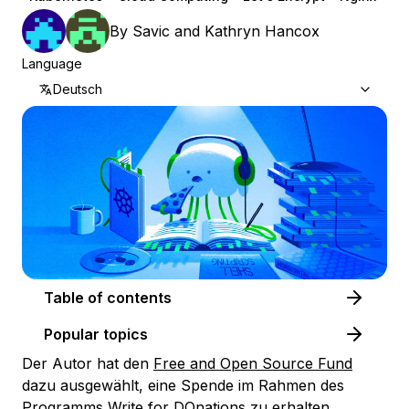
By
Savic
and
Kathryn Hancox
Language
Deutsch
Table of contents
Popular topics
Der Autor hat den
Free and Open Source Fund
dazu ausgewählt, eine Spende im Rahmen des
Programms
Write for DOnations
zu erhalten.