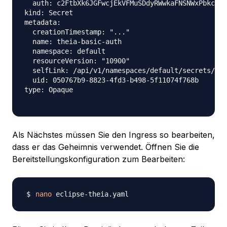
  auth: c2FtbXk6JGFwcjEkVFMuSDdyRWwkaFNSNWxPbkc0OE
kind: Secret

metadata:

  creationTimestamp: "..."

  name: theia-basic-auth

  namespace: default

  resourceVersion: "10900"

  selfLink: /api/v1/namespaces/default/secrets/the
  uid: 050767b9-8823-4fd3-b498-5f11074f768b

type: Opaque

Als Nächstes müssen Sie den Ingress so bearbeiten,
dass er das Geheimnis verwendet. Öffnen Sie die
Bereitstellungskonfiguration zum Bearbeiten:
nano