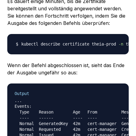
Es dauert einige Minuten, bis die Zertifikate
bereitgestellt und vollständig angewendet werden.
Sie können den Fortschritt verfolgen, indem Sie die
Ausgabe des folgenden Befehls überprüfen:
kubectl describe certificate theia-prod 
-n
Wenn der Befehl abgeschlossen ist, sieht das Ende
der Ausgabe ungefähr so aus:
Output
...

Events:

  Type    Reason        Age   From          Messag
  ----    ------        ----  ----          ------
  Normal  GeneratedKey  42m   cert-manager  Genera
  Normal  Requested     42m   cert-manager  Create