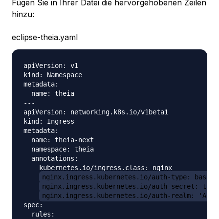
Fügen Sie in Ihrer Datei die hervorgehobenen Zeilen
hinzu:
eclipse-theia.yaml
apiVersion: v1

kind: Namespace

metadata:

  name: theia

---

apiVersion: networking.k8s.io/v1beta1

kind: Ingress

metadata:

  name: theia-next

  namespace: theia

  annotations:

    kubernetes.io/ingress.class: nginx

nginx.ingress.kubernetes.io/auth-type: basic
nginx.ingress.kubernetes.io/auth-secret: thei
nginx.ingress.kubernetes.io/auth-realm: 'Auth
spec:

  rules:
