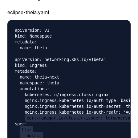
eclipse-theia.yaml
apiVersion: v1

kind: Namespace

metadata:

  name: theia

---

apiVersion: networking.k8s.io/v1beta1

kind: Ingress

metadata:

  name: theia-next

  namespace: theia

  annotations:

    kubernetes.io/ingress.class: nginx

    nginx.ingress.kubernetes.io/auth-type: basic

    nginx.ingress.kubernetes.io/auth-secret: theia
    nginx.ingress.kubernetes.io/auth-realm: 'Authe
cert-manager.io/cluster-issuer: letsencrypt-p
spec:

tls:
- hosts: