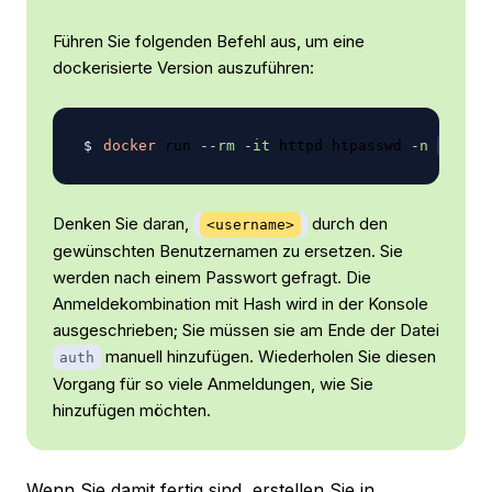
Führen Sie folgenden Befehl aus, um eine
dockerisierte Version auszuführen:
docker
 run 
--rm
-it
 httpd htpasswd 
-n
<
user
Denken Sie daran,
durch den
<username>
gewünschten Benutzernamen zu ersetzen. Sie
werden nach einem Passwort gefragt. Die
Anmeldekombination mit Hash wird in der Konsole
ausgeschrieben; Sie müssen sie am Ende der Datei
manuell hinzufügen. Wiederholen Sie diesen
auth
Vorgang für so viele Anmeldungen, wie Sie
hinzufügen möchten.
Wenn Sie damit fertig sind, erstellen Sie in