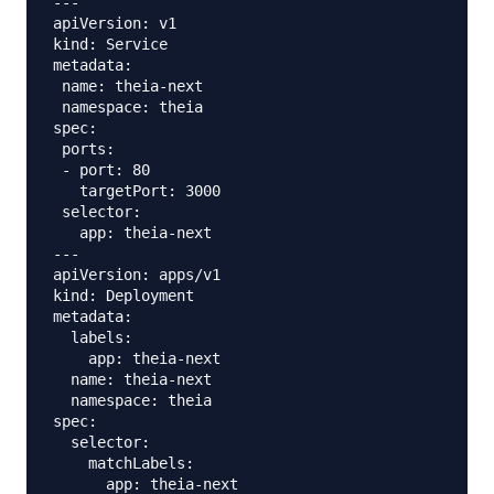
---

apiVersion: v1

kind: Service

metadata:

 name: theia-next

 namespace: theia

spec:

 ports:

 - port: 80

   targetPort: 3000

 selector:

   app: theia-next

---

apiVersion: apps/v1

kind: Deployment

metadata:

  labels:

    app: theia-next

  name: theia-next

  namespace: theia

spec:

  selector:

    matchLabels:

      app: theia-next
