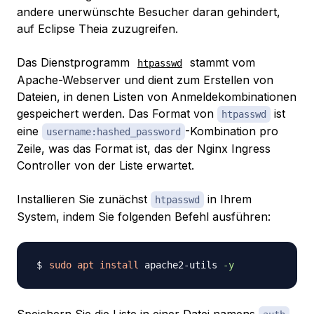
andere unerwünschte Besucher daran gehindert,
auf Eclipse Theia zuzugreifen.
Das Dienstprogramm
stammt vom
htpasswd
Apache-Webserver und dient zum Erstellen von
Dateien, in denen Listen von Anmeldekombinationen
gespeichert werden. Das Format von
ist
htpasswd
eine
-Kombination pro
username:hashed_password
Zeile, was das Format ist, das der Nginx Ingress
Controller von der Liste erwartet.
Installieren Sie zunächst
in Ihrem
htpasswd
System, indem Sie folgenden Befehl ausführen:
sudo
apt
install
 apache2-utils 
-y
Speichern Sie die Liste in einer Datei namens
.