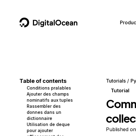
DigitalOcean
Produc
Featured AI Products
AI/ML
Community
Become a Partner
Compute
CMS
Documentation
Marketplace
Containers and Images
Data and IoT
Developer Tools
Table of contents
Tutorials
Py
Conditions pralables
Managed Databases
Developer Tools
Get Involved
Tutorial
Ajouter des champs
Comme
nominatifs aux tuples
Management and Dev Tools
Gaming and Media
Utilities and Help
Rassembler des
donnes dans un
colle
Networking
Hosting
dictionnaire
Utilisation de deque
Security
Security and Networking
Published o
pour ajouter