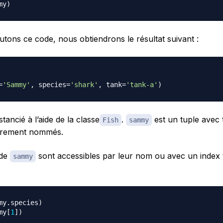
my
)
utons ce code, nous obtiendrons le résultat suivant :
=
'Sammy'
,
 species
=
'shark'
,
 tank
=
'tank-a'
)
stancié à l’aide de la classe
.
est un tuple avec 
Fish
sammy
airement nommés.
 de
sont accessibles par leur nom ou avec un index 
sammy
my
.
species
)
my
[
1
]
)