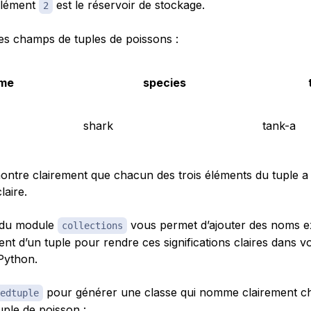
’élément
est le réservoir de stockage.
2
des champs de tuples de poissons :
me
species
shark
tank-a
ontre clairement que chacun des trois éléments du tuple a
laire.
du module
vous permet d’ajouter des noms ex
collections
t d’un tuple pour rendre ces significations claires dans v
ython.
pour générer une classe qui nomme clairement c
edtuple
uple de poisson :