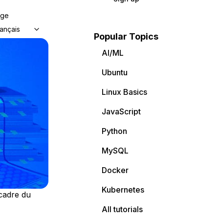
age
ançais
Popular Topics
AI/ML
Ubuntu
Linux Basics
JavaScript
Python
MySQL
Docker
Kubernetes
cadre du
All tutorials