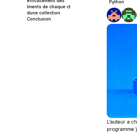
efficacement des
Python
Storage
Startups and SMBs
lments de chaque ct
dune collection
Web and App Platforms
Browse all products
Conclusion
See all solutions
L’auteur a ch
programme