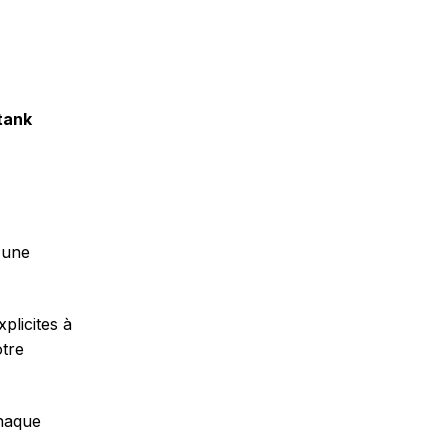
tank
 une
plicites à
otre
haque