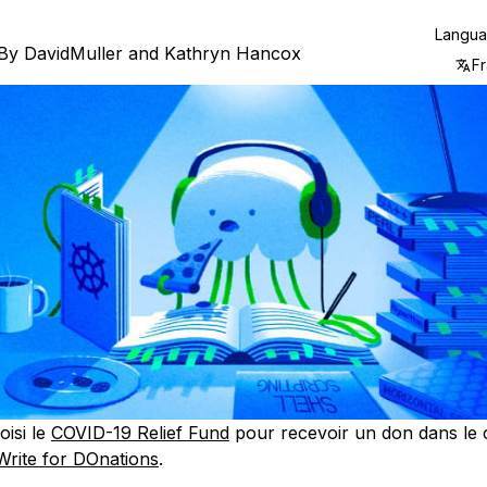
Langu
By
DavidMuller
and
Kathryn Hancox
Fr
oisi le
COVID-19 Relief Fund
pour recevoir un don dans le 
Write for DOnations
.