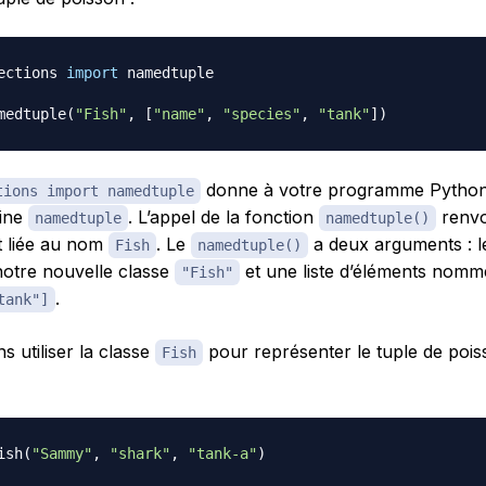
ections 
import
 namedtuple

medtuple
(
"Fish"
,
[
"name"
,
"species"
,
"tank"
]
)
donne à votre programme Python 
tions import namedtuple
sine
. L’appel de la fonction
renvo
namedtuple
namedtuple()
st liée au nom
. Le
a deux arguments : 
Fish
namedtuple()
notre nouvelle classe
et une liste d’éléments nom
"Fish"
.
tank"]
 utiliser la classe
pour représenter le tuple de pois
Fish
ish
(
"Sammy"
,
"shark"
,
"tank-a"
)