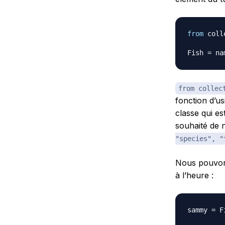
from
 coll
Fish 
=
 na
from collec
fonction d’u
classe qui e
souhaité de 
"species", "
Nous pouvons
à l’heure :
sammy 
=
 F