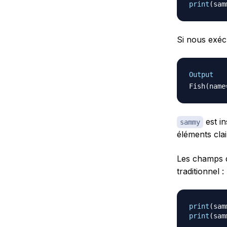
print
(
sam
Si nous exéc
Output
Fish
(
name
est in
sammy
éléments cl
Les champs
traditionnel :
print
(
sam
print
(
sam