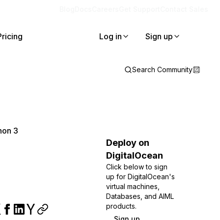
Blog
Docs
Careers
Get Support
Contact Sales
Pricing
Log in
Sign up
Search Community
hon 3
Deploy on
DigitalOcean
Click below to sign
up for DigitalOcean's
virtual machines,
Databases, and AIML
products.
Sign up