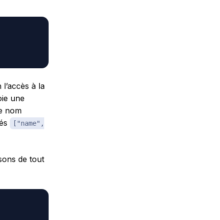
l’accès à la
ie une
le nom
més
["name",
sons de tout