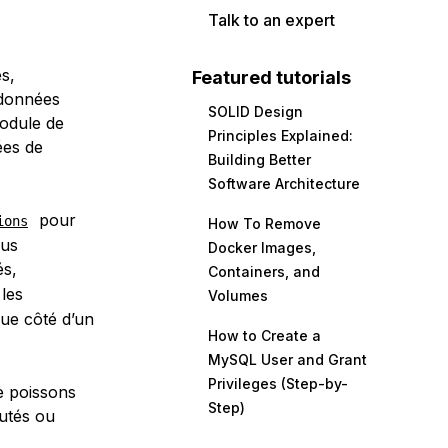
Talk to an expert
s,
Featured tutorials
 données
SOLID Design
module de
Principles Explained:
ées de
Building Better
Software Architecture
pour
ions
How To Remove
ous
Docker Images,
s,
Containers, and
les
Volumes
ue côté d’un
How to Create a
MySQL User and Grant
Privileges (Step-by-
e poissons
Step)
utés ou