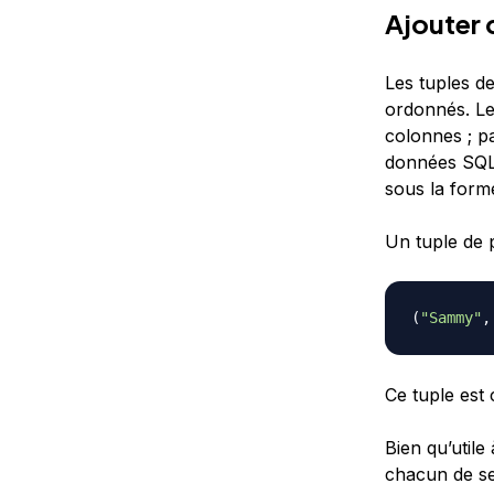
Ajouter 
Les tuples d
ordonnés. Le
colonnes ; pa
données SQL.
sous la forme
Un tuple de p
(
"Sammy"
,
Ce tuple est
Bien qu’utile
chacun de se