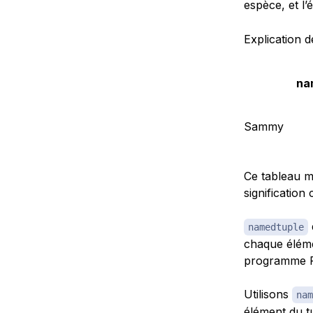
espèce, et l
Explication 
na
Sammy
Ce tableau m
signification c
namedtuple
chaque élémen
programme P
Utilisons
nam
élément du t