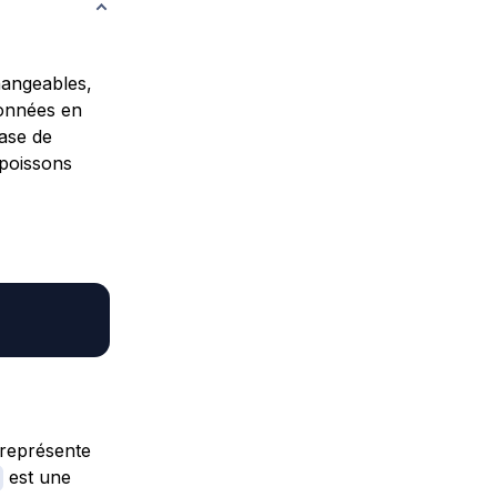
hangeables,
données en
base de
 poissons
 représente
est une