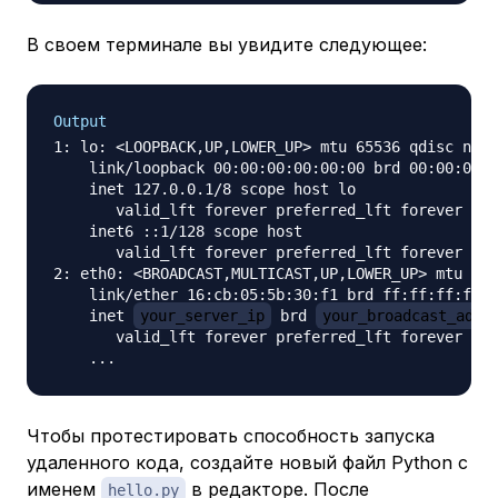
В своем терминале вы увидите следующее:
Output
1: lo: <LOOPBACK,UP,LOWER_UP> mtu 65536 qdisc noqu
    link/loopback 00:00:00:00:00:00 brd 00:00:00:0
    inet 127.0.0.1/8 scope host lo

       valid_lft forever preferred_lft forever

    inet6 ::1/128 scope host

       valid_lft forever preferred_lft forever

2: eth0: <BROADCAST,MULTICAST,UP,LOWER_UP> mtu 150
    link/ether 16:cb:05:5b:30:f1 brd ff:ff:ff:ff:f
    inet 
your_server_ip
 brd 
your_broadcast_addr
       valid_lft forever preferred_lft forever

Чтобы протестировать способность запуска
удаленного кода, создайте новый файл Python с
именем
в редакторе. После
hello.py