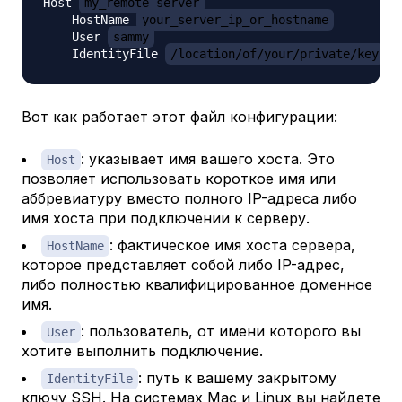
Host 
my_remote_server
    HostName 
your_server_ip_or_hostname
    User 
sammy
    IdentityFile 
/location/of/your/private/key
Вот как работает этот файл конфигурации:
: указывает имя вашего хоста. Это
Host
позволяет использовать короткое имя или
аббревиатуру вместо полного IP-адреса либо
имя хоста при подключении к серверу.
: фактическое имя хоста сервера,
HostName
которое представляет собой либо IP-адрес,
либо полностью квалифицированное доменное
имя.
: пользователь, от имени которого вы
User
хотите выполнить подключение.
: путь к вашему закрытому
IdentityFile
ключу SSH. На системах Mac и Linux вы найдете