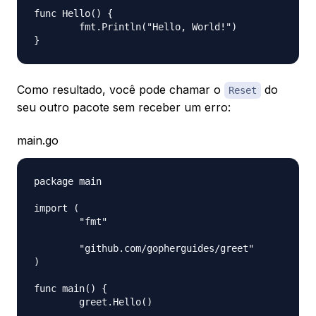
func Hello() {

	fmt.Println("Hello, World!")

Como resultado, você pode chamar o
do
Reset
seu outro pacote sem receber um erro:
main.go
package main

import (

	"fmt"

	"github.com/gopherguides/greet"

)

func main() {

	greet.Hello()
