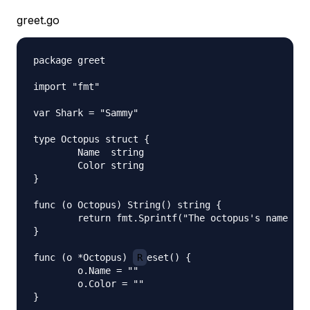
greet.go
package greet

import "fmt"

var Shark = "Sammy"

type Octopus struct {

	Name  string

	Color string

}

func (o Octopus) String() string {

	return fmt.Sprintf("The octopus's name is %q and is the color %s.", o.Name, o.Color)

}

func (o *Octopus) 
R
eset() {

	o.Name = ""

	o.Color = ""

}
