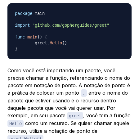
package
 main

import
"github.com/gopherguides/greet"
func
main
(
)
{
	greet
.
Hello
(
)
}
Como você está importando um pacote, você
precisa chamar a função, referenciando o nome do
pacote em notação de ponto. A
notação de ponto
é
a prática de colocar um ponto
entre o nome do
.
pacote que estiver usando e o recurso dentro
daquele pacote que você vai querer usar. Por
exemplo, em seu pacote
, você tem a função
greet
como um recurso. Se quiser chamar aquele
Hello
recurso, utilize a notação de ponto de
.
greet.Hello()