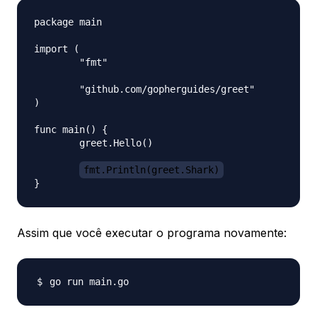
package main

import (

	"fmt"

	"github.com/gopherguides/greet"

)

func main() {

	greet.Hello()

fmt.Println(greet.Shark)
Assim que você executar o programa novamente: