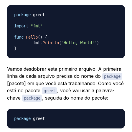
package
 greet

import
"fmt"
func
Hello
(
)
{
	fmt
.
Println
(
"Hello, World!"
)
}
Vamos desdobrar este primeiro arquivo. A primeira
linha de cada arquivo precisa do nome do
package
[pacote] em que você está trabalhando. Como você
está no pacote
, você vai usar a palavra-
greet
chave
, seguida do nome do pacote:
package
package