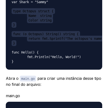
var Shark = "Sammy"

type Octopus struct {
Name  string
Color string
}
func (o Octopus) String() string {
return fmt.Sprintf("The octopus's name is
}
func Hello() {

	fmt.Println("Hello, World!")

Abra o
para criar uma instância desse tipo
main.go
no final do arquivo:
main.go