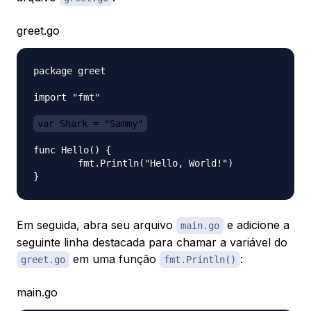
greet.go
package greet

import "fmt"

var Shark = "Sammy"
func Hello() {

	fmt.Println("Hello, World!")

Em seguida, abra seu arquivo
e adicione a
main.go
seguinte linha destacada para chamar a variável do
em uma função
:
greet.go
fmt.Println()
main.go