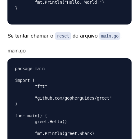
	fmt.Println("Hello, World!")

}

Se tentar chamar o
do arquivo
:
reset
main.go
main.go
package main

import (

	"fmt"

	"github.com/gopherguides/greet"

)

func main() {

	greet.Hello()

	fmt.Println(greet.Shark)
