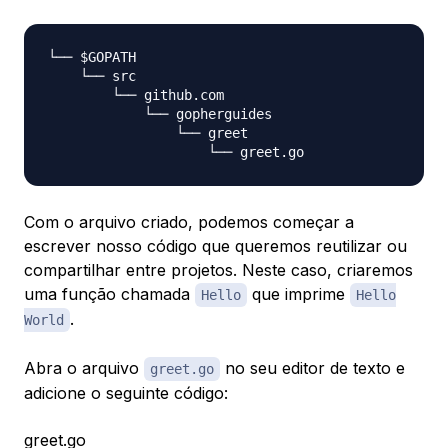
└── $GOPATH

    └── src

        └── github.com

            └── gopherguides

                └── greet

Com o arquivo criado, podemos começar a
escrever nosso código que queremos reutilizar ou
compartilhar entre projetos. Neste caso, criaremos
uma função chamada
que imprime
Hello
Hello
.
World
Abra o arquivo
no seu editor de texto e
greet.go
adicione o seguinte código:
greet.go