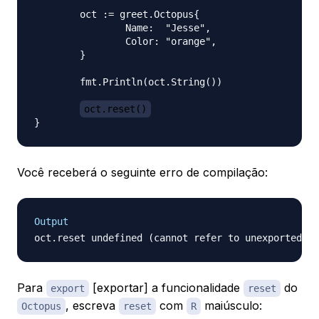
	oct := greet.Octopus{

		Name:  "Jesse",

		Color: "orange",

	}

	fmt.Println(oct.String())

oct.reset()
Você receberá o seguinte erro de compilação:
Output
Para
[exportar] a funcionalidade
do
export
reset
, escreva
com
maiúsculo:
Octopus
reset
R