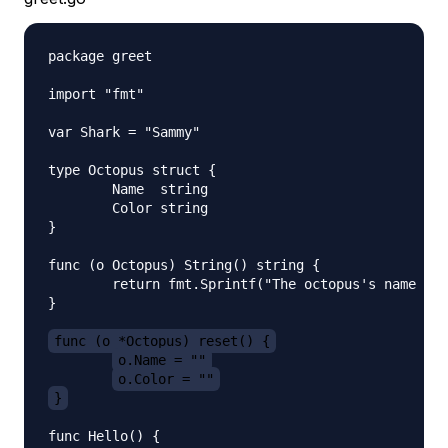
package greet

import "fmt"

var Shark = "Sammy"

type Octopus struct {

	Name  string

	Color string

}

func (o Octopus) String() string {

	return fmt.Sprintf("The octopus's name is %q and is the color %s.", o.Name, o.Color)

}

func (o *Octopus) reset() {
o.Name = ""
o.Color = ""
}
func Hello() {
