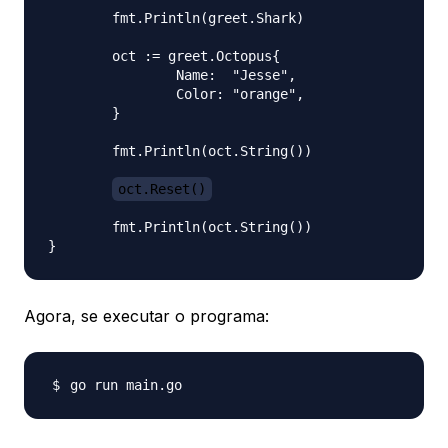
	fmt.Println(greet.Shark)

	oct := greet.Octopus{

		Name:  "Jesse",

		Color: "orange",

	}

	fmt.Println(oct.String())

oct.Reset()
	fmt.Println(oct.String())

Agora, se executar o programa: