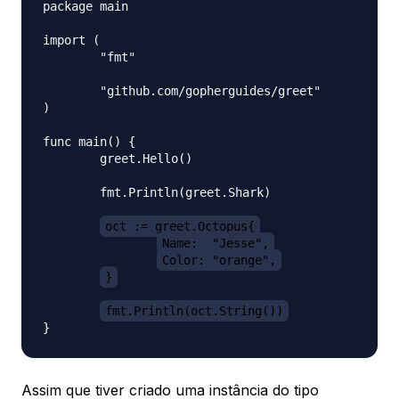
package main

import (

	"fmt"

	"github.com/gopherguides/greet"

)

func main() {

	greet.Hello()

	fmt.Println(greet.Shark)

oct := greet.Octopus{
Name:  "Jesse",
Color: "orange",
}
fmt.Println(oct.String())
Assim que tiver criado uma instância do tipo