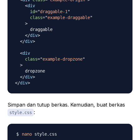
<
div
id
=
"
draggable-1
"
class
=
"
example-draggable
"
>
      draggable

</
div
>
</
div
>
<
div
class
=
"
example-dropzone
"
>
    dropzone

</
div
>
</
div
>
Simpan dan tutup berkas. Kemudian, buat berkas
:
style.css
nano