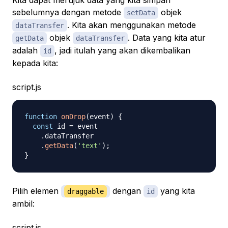
Kita dapat merujuk data yang kita simpan
sebelumnya dengan metode
objek
setData
. Kita akan menggunakan metode
dataTransfer
objek
. Data yang kita atur
getData
dataTransfer
adalah
, jadi itulah yang akan dikembalikan
id
kepada kita:
script.js
function
onDrop
(
event
)
{
const
 id 
=
 event

.
dataTransfer
.
getData
(
'text'
)
;
}
Pilih elemen
dengan
yang kita
draggable
id
ambil:
script.js