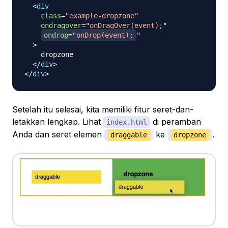
<
div
class
=
"
example-dropzone
"
ondragover
=
"
onDragOver(event);
"
ondrop
=
"
onDrop(event);
"
>
    dropzone

</
div
>
</
div
>
Setelah itu selesai, kita memiliki fitur seret-dan-
letakkan lengkap. Lihat
di peramban
index.html
Anda dan seret elemen
ke
.
draggable
dropzone