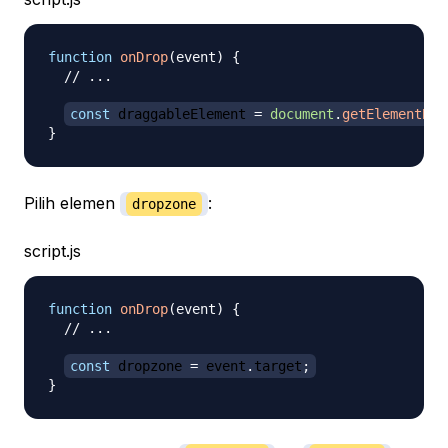
function
onDrop
(
event
)
{
// ...
const
 draggableElement 
=
document
.
getElementByI
}
Pilih elemen
:
dropzone
script.js
function
onDrop
(
event
)
{
// ...
const
 dropzone 
=
 event
.
target
;
}