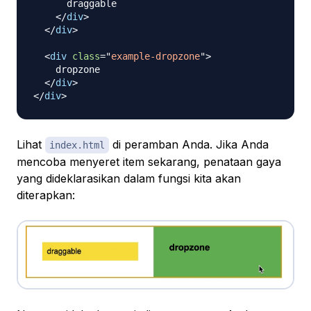
      draggable

</
div
>
</
div
>
<
div
class
=
"
example-dropzone
"
>
    dropzone

</
div
>
</
div
>
Lihat
di peramban Anda. Jika Anda
index.html
mencoba menyeret item sekarang, penataan gaya
yang dideklarasikan dalam fungsi kita akan
diterapkan: