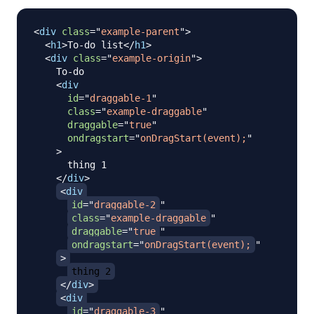
<
div
class
=
"
example-parent
"
>
<
h1
>
To-do list
</
h1
>
<
div
class
=
"
example-origin
"
>
    To-do

<
div
id
=
"
draggable-1
"
class
=
"
example-draggable
"
draggable
=
"
true
"
ondragstart
=
"
onDragStart(event);
"
>
      thing 1

</
div
>
<
div
id
=
"
draggable-2
"
class
=
"
example-draggable
"
draggable
=
"
true
"
ondragstart
=
"
onDragStart(event);
"
>
thing 2
</
div
>
<
div
id
=
"
draggable-3
"