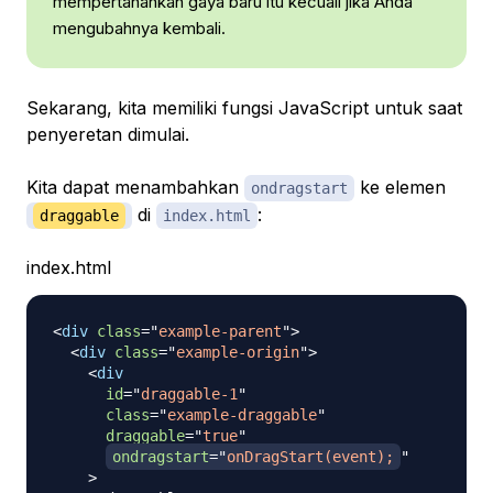
mempertahankan gaya baru itu kecuali jika Anda
mengubahnya kembali.
Sekarang, kita memiliki fungsi JavaScript untuk saat
penyeretan dimulai.
Kita dapat menambahkan
ke elemen
ondragstart
di
:
draggable
index.html
index.html
<
div
class
=
"
example-parent
"
>
<
div
class
=
"
example-origin
"
>
<
div
id
=
"
draggable-1
"
class
=
"
example-draggable
"
draggable
=
"
true
"
ondragstart
=
"
onDragStart(event);
"
>