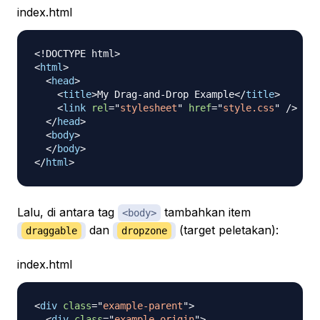
index.html
<!
DOCTYPE
html
>
<
html
>
<
head
>
<
title
>
My Drag-and-Drop Example
</
title
>
<
link
rel
=
"
stylesheet
"
href
=
"
style.css
"
/>
</
head
>
<
body
>
</
body
>
</
html
>
Lalu, di antara tag
tambahkan item
<body>
dan
(target peletakan):
draggable
dropzone
index.html
<
div
class
=
"
example-parent
"
>
<
div
class
=
"
example-origin
"
>