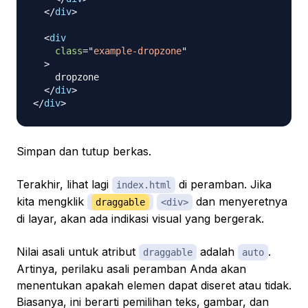
</
div
>
<
div
class
=
"
example-dropzone
"
>
    dropzone

</
div
>
</
div
>
Simpan dan tutup berkas.
Terakhir, lihat lagi
di peramban. Jika
index.html
kita mengklik
dan menyeretnya
draggable
<div>
di layar, akan ada indikasi visual yang bergerak.
Nilai asali untuk atribut
adalah
.
draggable
auto
Artinya, perilaku asali peramban Anda akan
menentukan apakah elemen dapat diseret atau tidak.
Biasanya, ini berarti pemilihan teks, gambar, dan