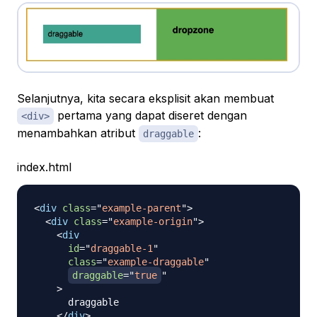
Selanjutnya, kita secara eksplisit akan membuat
pertama yang dapat diseret dengan
<div>
menambahkan atribut
:
draggable
index.html
<
div
class
=
"
example-parent
"
>
<
div
class
=
"
example-origin
"
>
<
div
id
=
"
draggable-1
"
class
=
"
example-draggable
"
draggable
=
"
true
"
>
      draggable

</
div
>