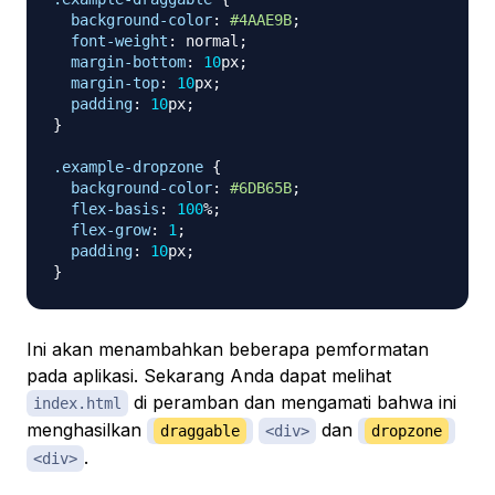
background-color
:
#4AAE9B
;
font-weight
:
 normal
;
margin-bottom
:
10
px
;
margin-top
:
10
px
;
padding
:
10
px
;
}
.example-dropzone
{
background-color
:
#6DB65B
;
flex-basis
:
100
%
;
flex-grow
:
1
;
padding
:
10
px
;
}
Ini akan menambahkan beberapa pemformatan
pada aplikasi. Sekarang Anda dapat melihat
di peramban dan mengamati bahwa ini
index.html
menghasilkan
dan
draggable
<div>
dropzone
.
<div>