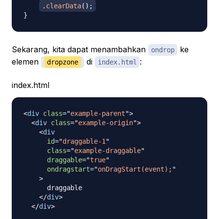
.
clearData
(
)
;
}
Sekarang, kita dapat menambahkan
ke
ondrop
elemen
di
:
dropzone
index.html
index.html
<
div
class
=
"
example-parent
"
>
<
div
class
=
"
example-origin
"
>
<
div
id
=
"
draggable-1
"
class
=
"
example-draggable
"
draggable
=
"
true
"
ondragstart
=
"
onDragStart(event);
"
>
      draggable

</
div
>
</
div
>