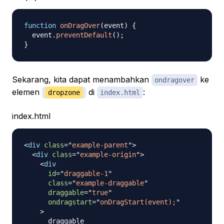
function
onDragOver
(
event
)
{
  event
.
preventDefault
(
)
;
}
Sekarang, kita dapat menambahkan
ke
ondragover
elemen
di
:
dropzone
index.html
index.html
<
div
class
=
"
example-parent
"
>
<
div
class
=
"
example-origin
"
>
<
div
id
=
"
draggable-1
"
class
=
"
example-draggable
"
draggable
=
"
true
"
ondragstart
=
"
onDragStart(event);
"
>
      draggable
