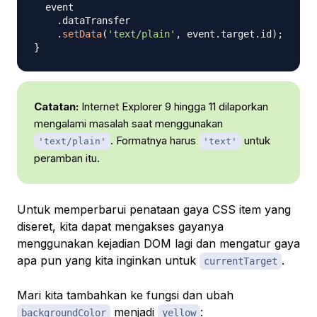
  event

.
dataTransfer
.
setData
(
'text/plain'
,
 event
.
target
.
id
)
;
}
Catatan:
Internet Explorer 9 hingga 11 dilaporkan
mengalami masalah saat menggunakan
. Formatnya harus
untuk
'text/plain'
'text'
peramban itu.
Untuk memperbarui penataan gaya CSS item yang
diseret, kita dapat mengakses gayanya
menggunakan kejadian DOM lagi dan mengatur gaya
apa pun yang kita inginkan untuk
.
currentTarget
Mari kita tambahkan ke fungsi dan ubah
menjadi
:
backgroundColor
yellow