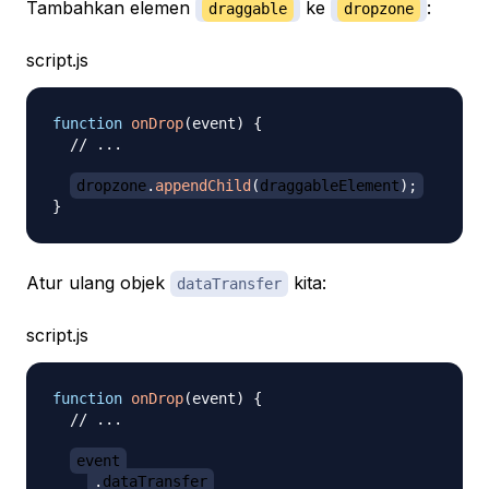
Tambahkan elemen
ke
:
draggable
dropzone
script.js
function
onDrop
(
event
)
{
// ...
dropzone
.
appendChild
(
draggableElement
)
;
}
Atur ulang objek
kita:
dataTransfer
script.js
function
onDrop
(
event
)
{
// ...
event
.
dataTransfer