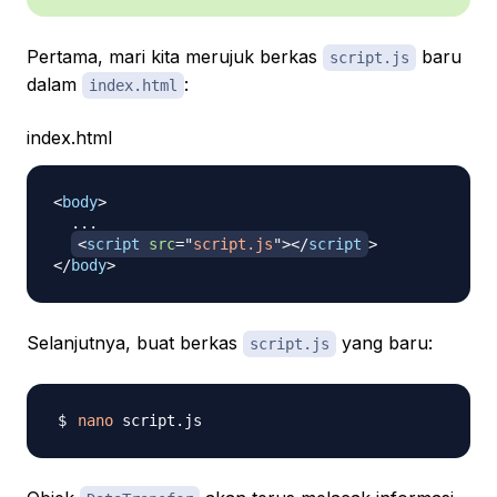
Pertama, mari kita merujuk berkas
baru
script.js
dalam
:
index.html
index.html
<
body
>
  ...

<
script
src
=
"
script.js
"
>
</
script
>
</
body
>
Selanjutnya, buat berkas
yang baru:
script.js
nano