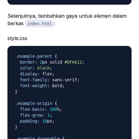
Selanjutnya, tambahkan gaya untuk elemen dalam
berkas
:
index.html
style.css
.example-parent
{
border
:
2
px
 solid 
#DFA612
;
color
:
black
;
display
:
 flex
;
font-family
:
 sans-serif
;
font-weight
:
 bold
;
}
.example-origin
{
flex-basis
:
100
%
;
flex-grow
:
1
;
padding
:
10
px
;
}
.example-draggable
{