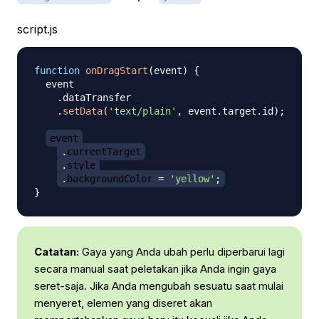
script.js
function
onDragStart
(
event
)
{
  event

.
dataTransfer
.
setData
(
'text/plain'
,
 event
.
target
.
id
)
;
event
.
currentTarget
.
style
.
backgroundColor
=
'yellow'
;
}
Catatan:
Gaya yang Anda ubah perlu diperbarui lagi
secara manual saat peletakan jika Anda ingin gaya
seret-saja. Jika Anda mengubah sesuatu saat mulai
menyeret, elemen yang diseret akan