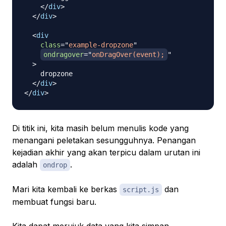
</
div
>
</
div
>
<
div
class
=
"
example-dropzone
"
ondragover
=
"
onDragOver(event);
"
>
    dropzone

</
div
>
</
div
>
Di titik ini, kita masih belum menulis kode yang
menangani peletakan sesungguhnya. Penangan
kejadian akhir yang akan terpicu dalam urutan ini
adalah
.
ondrop
Mari kita kembali ke berkas
dan
script.js
membuat fungsi baru.