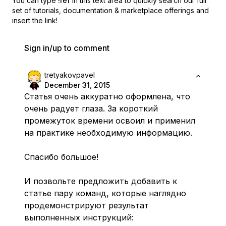
You can type
!ref
in this text area to quickly search our full
set of
tutorials, documentation & marketplace offerings and
insert the link!
Sign in/up to comment
tretyakovpavel
December 31, 2015
Статья очень аккуратно оформлена, что
очень радует глаза. За короткий
промежуток времени освоил и применил
на практике необходимую информацию.
Спасибо большое!
И позвольте предложить добавить к
статье пару команд, которые наглядно
продемонстрируют результат
выполненных инструкций: