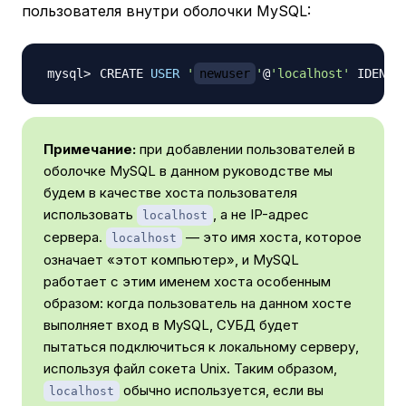
пользователя внутри оболочки MySQL:
CREATE 
USER
'
newuser
'
@
'localhost'
 IDENTI
Примечание:
при добавлении пользователей в
оболочке MySQL в данном руководстве мы
будем в качестве хоста пользователя
использовать
, а не IP-адрес
localhost
сервера.
— это имя хоста, которое
localhost
означает «этот компьютер», и MySQL
работает с этим именем хоста особенным
образом: когда пользователь на данном хосте
выполняет вход в MySQL, СУБД будет
пытаться подключиться к локальному серверу,
используя файл сокета Unix. Таким образом,
обычно используется, если вы
localhost