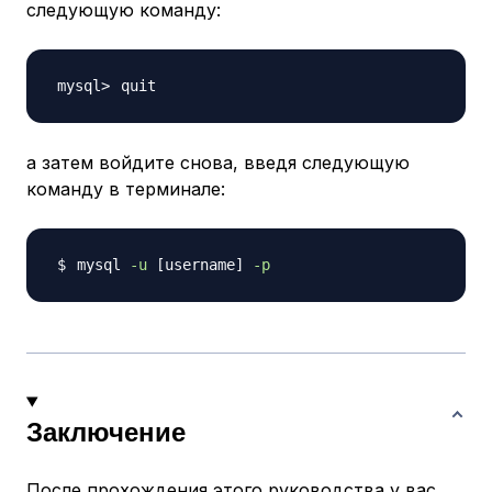
следующую команду:
а затем войдите снова, введя следующую
команду в терминале:
mysql 
-u
[
username
]
-p
Заключение
После прохождения этого руководства у вас