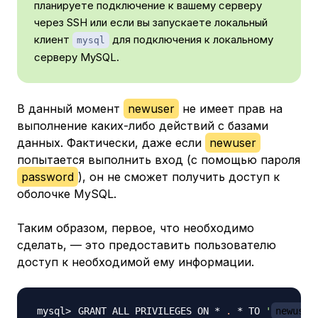
планируете подключение к вашему серверу
через SSH или если вы запускаете локальный
клиент
для подключения к локальному
mysql
серверу MySQL.
В данный момент
newuser
не имеет прав на
выполнение каких-либо действий с базами
данных. Фактически, даже если
newuser
попытается выполнить вход (с помощью пароля
password
), он не сможет получить доступ к
оболочке MySQL.
Таким образом, первое, что необходимо
сделать, — это предоставить пользователю
доступ к необходимой ему информации.
GRANT ALL PRIVILEGES ON * 
.
 * TO 
'
newuser