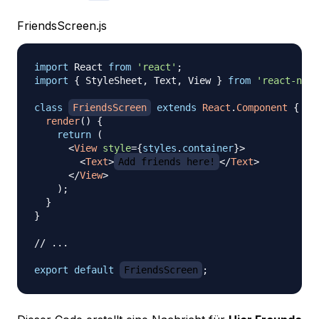
FriendsScreen.js
import
React
from
'react'
;
import
{
StyleSheet
,
Text
,
View
}
from
'react-nati
class
FriendsScreen
extends
React
.
Component
{
render
(
)
{
return
(
<
View
style
=
{
styles
.
container
}
>
<
Text
>
Add friends here!
</
Text
>
</
View
>
)
;
}
}
// ...
export
default
FriendsScreen
;