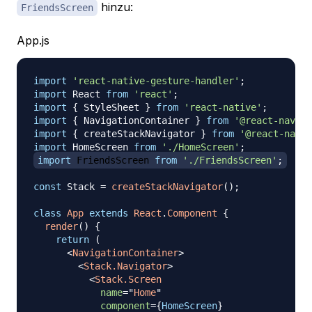
hinzu:
FriendsScreen
App.js
import
'react-native-gesture-handler'
;
import
React
from
'react'
;
import
{
StyleSheet
}
from
'react-native'
;
import
{
NavigationContainer
}
from
'@react-naviga
import
{
 createStackNavigator 
}
from
'@react-navig
import
HomeScreen
from
'./HomeScreen'
;
import
FriendsScreen
from
'./FriendsScreen'
;
const
Stack
=
createStackNavigator
(
)
;
class
App
extends
React
.
Component
{
render
(
)
{
return
(
<
NavigationContainer
>
<
Stack.Navigator
>
<
Stack.Screen
name
=
"
Home
"
component
=
{
HomeScreen
}