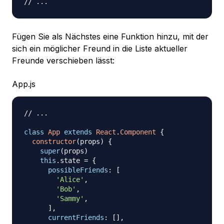
// ...
Fügen Sie als Nächstes eine Funktion hinzu, mit der
sich ein möglicher Freund in die Liste aktueller
Freunde verschieben lässt:
App.js
// ...
class
App
extends
React
.
Component
{
constructor
(
props
)
{
super
(
props
)
this
.
state
=
{
possibleFriends
:
[
'Alice'
,
'Bob'
,
'Sammy'
,
]
,
currentFriends
:
[
]
,