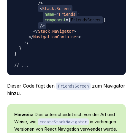
/>
<
Stack.Screen
name
=
"
Friends
"
component
=
{
FriendsScreen
}
/>
</
Stack.Navigator
>
</
NavigationContainer
>
)
;
}
}
// ...
Dieser Code fügt den
zum Navigator
FriendsScreen
hinzu.
Hinweis:
Dies unterscheidet sich von der Art und
Weise, wie
in vorherigen
createStackNavigator
Versionen von React Navigation verwendet wurde.