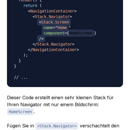
render
(
)
{
return
(
<
NavigationContainer
>
<
Stack.Navigator
>
<
Stack.Screen
name
=
"
Home
"
component
=
{
HomeScreen
}
/>
</
Stack.Navigator
>
</
NavigationContainer
>
)
;
}
}
// ...
Dieser Code erstellt einen sehr kleinen Stack für
Ihren Navigator mit nur einem Bildschirm:
.
HomeScreen
Fügen Sie in
verschachtelt den
<Stack.Navigator>