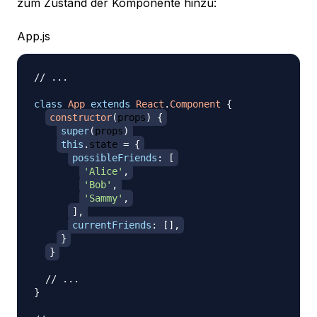
zum Zustand der Komponente hinzu:
App.js
// ...
class
App
extends
React
.
Component
{
constructor
(
props
)
{
super
(
props
)
this
.
state
=
{
possibleFriends
:
[
'Alice'
,
'Bob'
,
'Sammy'
,
]
,
currentFriends
:
[
]
,
}
}
// ...
}