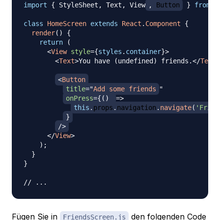
import
{
StyleSheet
,
Text
,
View
,
Button
}
from
'
class
HomeScreen
extends
React
.
Component
{
render
(
)
{
return
(
<
View
style
=
{
styles
.
container
}
>
<
Text
>
You have (undefined) friends.
</
Text
>
<
Button
title
=
"
Add some friends
"
onPress
=
{
(
)
=>
this
.
props
.
navigation
.
navigate
(
'Frien
}
/>
</
View
>
)
;
}
}
// ...
Fügen Sie in
den folgenden Code
FriendsScreen.js