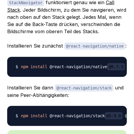
funktioniert genau wie ein
Call
StackNavigator
Stack
. Jeder Bildschirm, zu dem Sie navigieren, wird
nach oben auf den Stack gelegt. Jedes Mal, wenn
Sie auf die Back-Taste drücken, verschwinden die
Bildschirme vom oberen Teil des Stacks.
Installieren Sie zunächst
:
@react-navigation/native
npm
install
 @react-navigation/native
@5.7.3
Installieren Sie dann
und
@react-navigation/stack
seine Peer-Abhängigkeiten:
npm
install
 @react-navigation/stack
@5.9.0
 @re