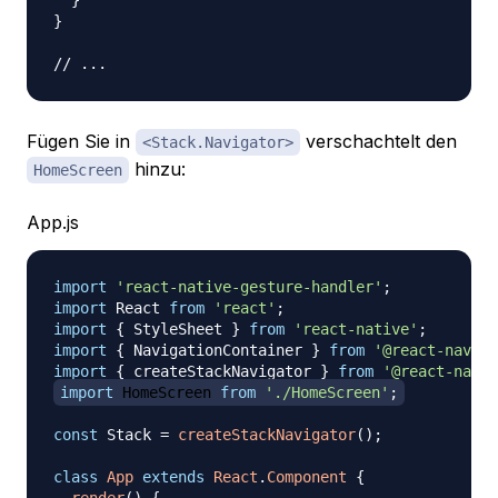
}
}
// ...
Fügen Sie in
verschachtelt den
<Stack.Navigator>
hinzu:
HomeScreen
App.js
import
'react-native-gesture-handler'
;
import
React
from
'react'
;
import
{
StyleSheet
}
from
'react-native'
;
import
{
NavigationContainer
}
from
'@react-naviga
import
{
 createStackNavigator 
}
from
'@react-navig
import
HomeScreen
from
'./HomeScreen'
;
const
Stack
=
createStackNavigator
(
)
;
class
App
extends
React
.
Component
{