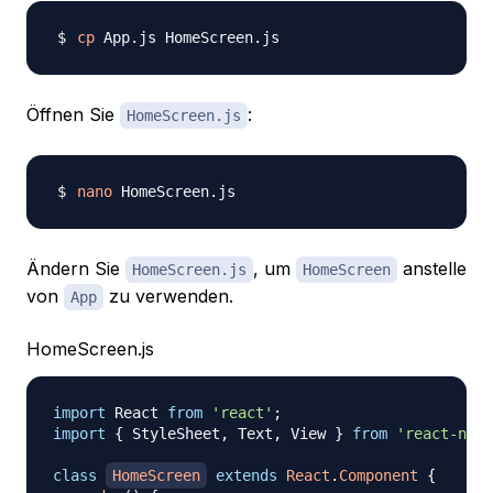
cp
Öffnen Sie
:
HomeScreen.js
nano
Ändern Sie
, um
anstelle
HomeScreen.js
HomeScreen
von
zu verwenden.
App
HomeScreen.js
import
React
from
'react'
;
import
{
StyleSheet
,
Text
,
View
}
from
'react-nati
class
HomeScreen
extends
React
.
Component
{