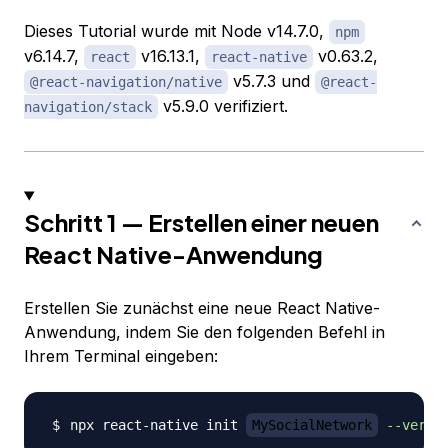
Dieses Tutorial wurde mit Node v14.7.0,
npm
v6.14.7,
v16.13.1,
v0.63.2,
react
react-native
v5.7.3 und
@react-navigation/native
@react-
v5.9.0 verifiziert.
navigation/stack
Schritt 1 — Erstellen einer neuen
React Native-Anwendung
Erstellen Sie zunächst eine neue React Native-
Anwendung, indem Sie den folgenden Befehl in
Ihrem Terminal eingeben:
npx react-native init 
MySocialNetwork
--versi