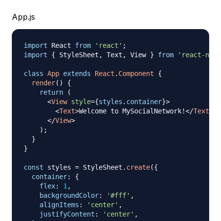
App.js
import
React
from
'react'
;
import
{
StyleSheet
,
Text
,
View
}
from
'react-nati
class
App
extends
React
.
Component
{
render
(
)
{
return
(
<
View
style
=
{
styles
.
container
}
>
<
Text
>
Welcome to MySocialNetwork!
</
Text
>
</
View
>
)
;
}
}
const
 styles 
=
StyleSheet
.
create
(
{
container
:
{
flex
:
1
,
backgroundColor
:
'#fff'
,
alignItems
:
'center'
,
justifyContent
:
'center'
,