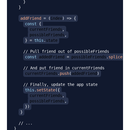
}
}
addFriend
=
(
index
)
=>
{
const
{
currentFriends
,
possibleFriends
,
}
=
this
.
state
// Pull friend out of possibleFriends
const
 addedFriend 
=
 possibleFriends
.
splice
(
in
// And put friend in currentFriends
currentFriends
.
push
(
addedFriend
)
// Finally, update the app state
this
.
setState
(
{
currentFriends
,
possibleFriends
,
}
)
}
// ...
}