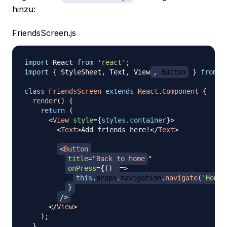
hinzu:
FriendsScreen.js
import
React
from
'react'
;
import
{
StyleSheet
,
Text
,
View
,
Button
}
from
'
class
FriendsScreen
extends
React
.
Component
{
render
(
)
{
return
(
<
View
style
=
{
styles
.
container
}
>
<
Text
>
Add friends here!
</
Text
>
<
Button
title
=
"
Back to home
"
onPress
=
{
(
)
=>
this
.
props
.
navigation
.
navigate
(
'Home'
}
/>
</
View
>
)
;
}