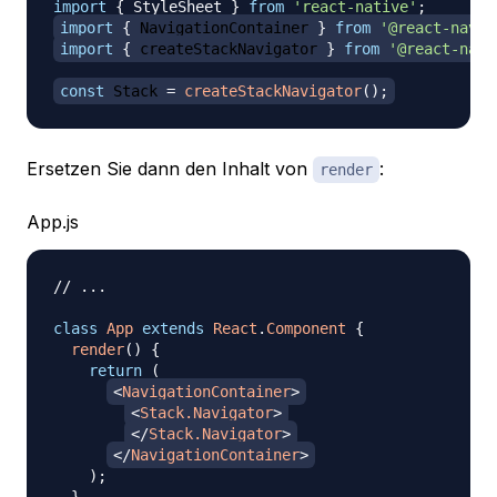
import
{
StyleSheet
}
from
'react-native'
;
import
{
NavigationContainer
}
from
'@react-navig
import
{
 createStackNavigator 
}
from
'@react-navi
const
Stack
=
createStackNavigator
(
)
;
Ersetzen Sie dann den Inhalt von
:
render
App.js
// ...
class
App
extends
React
.
Component
{
render
(
)
{
return
(
<
NavigationContainer
>
<
Stack.Navigator
>
</
Stack.Navigator
>
</
NavigationContainer
>
)
;