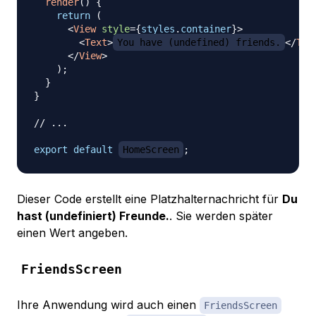
render
(
)
{
return
(
<
View
style
=
{
styles
.
container
}
>
<
Text
>
You have (undefined) friends.
</
Tex
</
View
>
)
;
}
}
// ...
export
default
HomeScreen
;
Dieser Code erstellt eine Platzhalternachricht für
Du
hast (undefiniert) Freunde.
. Sie werden später
einen Wert angeben.
FriendsScreen
Ihre Anwendung wird auch einen
FriendsScreen