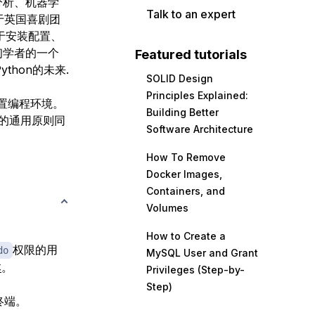
分析、机器学
Talk to an expert
于英国喜剧团
。易于安装配置、
初学者的一个
Featured tutorials
thon的未来.
SOLID Design
Principles Explained:
设置编程环境。
Building Better
的通用原则同
Software Architecture
How To Remove
Docker Images,
Containers, and
Volumes
How to Create a
权限的用
do
MySQL User and Grant
本
。
Privileges (Step-by-
Step)
终端。