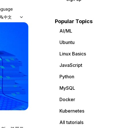
nguage
中文
Popular Topics
AI/ML
Ubuntu
Linux Basics
JavaScript
Python
MySQL
Docker
Kubernetes
All tutorials