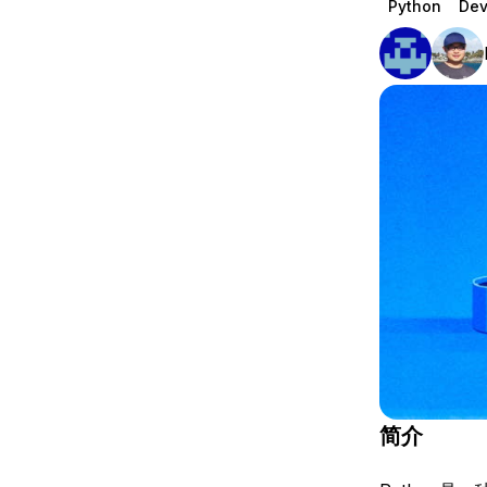
Python
Dev
Storage
Startups and SMBs
Web and App Platforms
Browse all products
See all solutions
简介