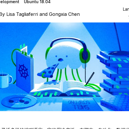
elopment
Ubuntu 18.04
La
By
Lisa Tagliaferri
and
Gongxia Chen