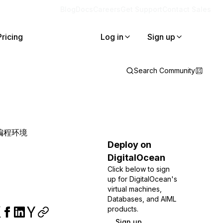
Blog
Docs
Careers
Get Support
Contact Sales
Pricing
Log in
Sign up
Search Community
地编程环境
Deploy on
DigitalOcean
Click below to sign
up for DigitalOcean's
virtual machines,
Databases, and AIML
products.
Sign up