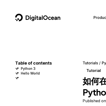
DigitalOcean
Produc
Featured AI Products
AI/ML
Community
Become a Partner
Compute
CMS
Documentation
Marketplace
Containers and Images
Data and IoT
Developer Tools
Table of contents
Tutorials
Py
Python 3
Managed Databases
Developer Tools
Get Involved
Tutorial
Hello World
如何在
Management and Dev Tools
Gaming and Media
Utilities and Help
Pyt
Networking
Hosting
Security
Security and Networking
Published o