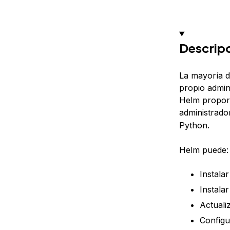
Descripc
La mayoría d
propio admin
Helm proporc
administrad
Python.
Helm puede:
Instala
Instala
Actuali
Configu