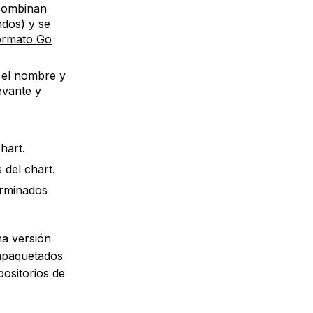
 combinan
ndos) y se
ormato Go
el nombre y
evante y
hart.
del chart.
erminados
na versión
empaquetados
ositorios de