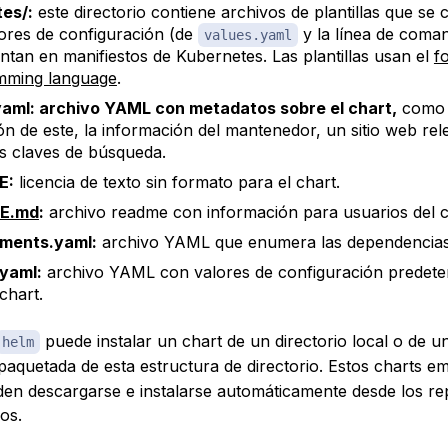
es/:
este directorio contiene archivos de plantillas que se
ores de configuración (de
y la línea de coma
values.yaml
ntan en manifiestos de Kubernetes. Las plantillas usan el
f
mming language
.
yaml: archivo YAML con metadatos sobre el chart,
como 
ión de este, la información del mantenedor, un sitio web rel
s claves de búsqueda.
E:
licencia de texto sin formato para el chart.
E.md
:
archivo readme con información para usuarios del c
ements.yaml:
archivo YAML que enumera las dependencias 
yaml:
archivo YAML con valores de configuración predet
chart.
puede instalar un chart de un directorio local o de u
helm
aquetada de esta estructura de directorio. Estos charts 
en descargarse e instalarse automáticamente desde los rep
pos
.