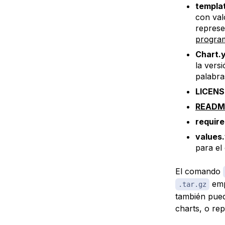
templat
con val
represe
progra
Chart.
la vers
palabra
LICENS
READM
requir
values.
para el 
El comando
emp
.tar.gz
también pued
charts, o
re