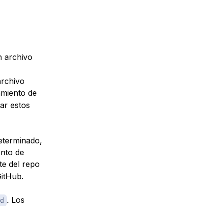
n archivo
archivo
amiento de
ar estos
eterminado,
ento de
te del repo
GitHub
.
. Los
d