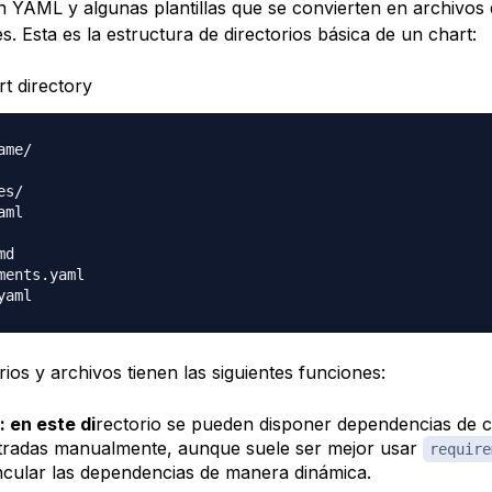
n YAML y algunas plantillas que se convierten en archivos 
. Esta es la estructura de directorios básica de un chart:
t directory
me/

s/

ml

d

ments.yaml

rios y archivos tienen las siguientes funciones:
: en este di
rectorio se pueden disponer dependencias de c
tradas manualmente, aunque suele ser mejor usar
require
ncular las dependencias de manera dinámica.