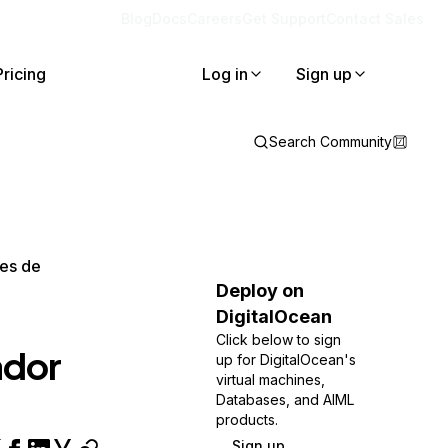
Blog
Docs
Careers
Get Support
Contact Sales
Pricing
Log in
Sign up
Search Community
tes de
Deploy on
DigitalOcean
Click below to sign
ador
up for DigitalOcean's
virtual machines,
Databases, and AIML
products.
Sign up