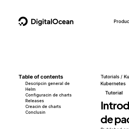
DigitalOcean
Produc
Featured AI Products
AI/ML
Community
Become a Partner
Compute
CMS
Documentation
Marketplace
Containers and Images
Data and IoT
Developer Tools
Table of contents
Tutorials
Ku
Kubernetes
Descripcin general de
Managed Databases
Developer Tools
Get Involved
Helm
Tutorial
Configuracin de charts
Management and Dev Tools
Gaming and Media
Utilities and Help
Releases
Introd
Creacin de charts
Networking
Hosting
Conclusin
de pa
Security
Security and Networking