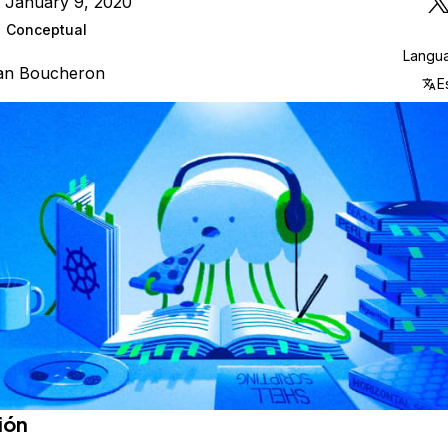
 January 9, 2020
Conceptual
Langu
ian Boucheron
E
ión