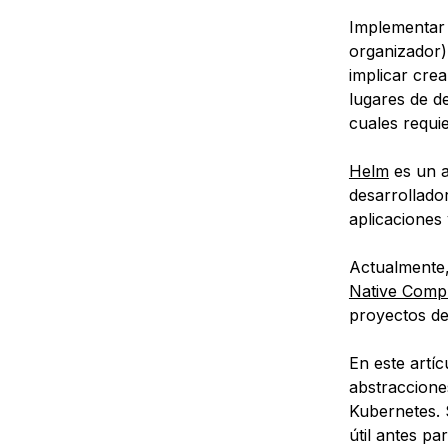
Implementar 
organizador)
implicar cre
lugares de d
cuales requi
Helm
es un a
desarrollado
aplicaciones 
Actualmente,
Native Comp
proyectos de
En este artí
abstraccione
Kubernetes.
útil antes pa