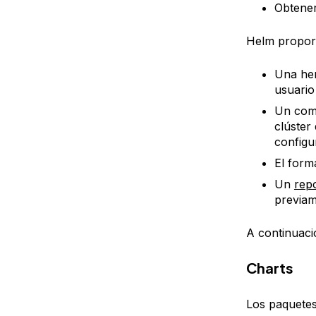
Obtener
Helm proporc
Una her
usuario
Un com
clúster
configu
El form
Un
repo
previam
A continuaci
Charts
Los paquete