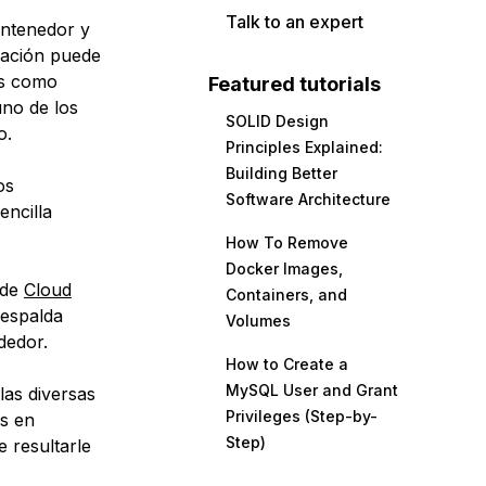
Talk to an expert
ontenedor y
cación puede
es como
Featured tutorials
uno de los
SOLID Design
o.
Principles Explained:
Building Better
os
Software Architecture
encilla
How To Remove
Docker Images,
 de
Cloud
Containers, and
respalda
Volumes
dedor.
How to Create a
MySQL User and Grant
las diversas
Privileges (Step-by-
es en
Step)
 resultarle