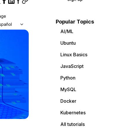
age
Popular Topics
spañol
AI/ML
Ubuntu
Linux Basics
JavaScript
Python
MySQL
Docker
Kubernetes
All tutorials