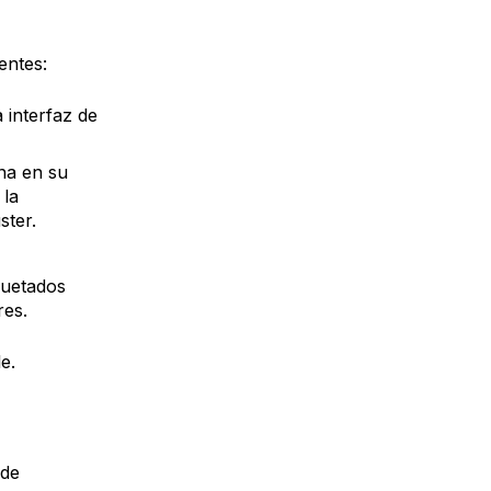
entes:
 interfaz de
na en su
 la
ster.
uetados
res.
e.
 de