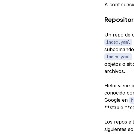
A continuaci
Repositor
Un repo de c
index.yaml
subcomandos 
index.yaml
objetos o si
archivos.
Helm viene p
conocido c
Google en
h
**stable **
Los repos al
siguientes so