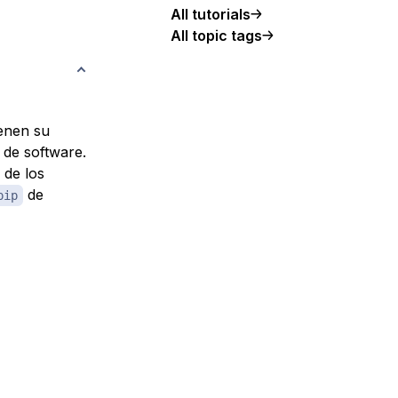
All tutorials
All topic tags
ienen su
 de software.
 de los
de
pip