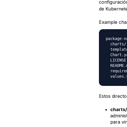
configuració
de Kubernetes
Example char
package-na
  charts/

  template
  Chart.ya
  LICENSE

  README.m
  require
Estos directo
charts/
adminis
para vi