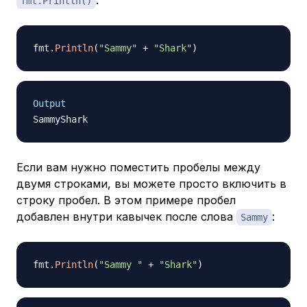
:
fmt.Println()
fmt
.
Println
(
"Sammy"
+
"Shark"
)
Output
Если вам нужно поместить пробелы между
двумя строками, вы можете просто включить в
строку пробел. В этом примере пробел
добавлен внутри кавычек после слова
:
Sammy
fmt
.
Println
(
"Sammy "
+
"Shark"
)