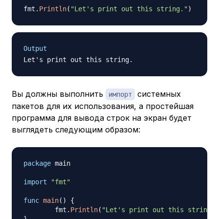
fmt
.
Println
(
"Let's print out this string."
)
Output
Вы должны выполнить
системных
импорт
пакетов для их использования, а простейшая
программа для вывода строк на экран будет
выглядеть следующим образом:
package
 main

import
"fmt"
func
main
(
)
{
	fmt
.
Println
(
"Let's print out this string."