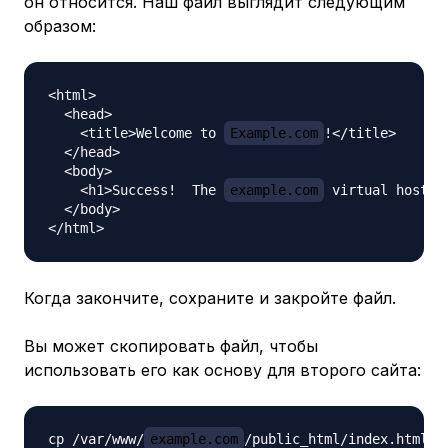
он относится. Наш файл выглядит следующим
образом:
<html>

  <head>

    <title>Welcome to 
Example.com
!</title>

  </head>

  <body>

    <h1>Success!  The 
example.com
 virtual host is
  </body>

Когда закончите, сохраните и закройте файл.
Вы может скопировать файл, чтобы
использовать его как основу для второго сайта:
cp /var/www/
example.com
/public_html/index.html /