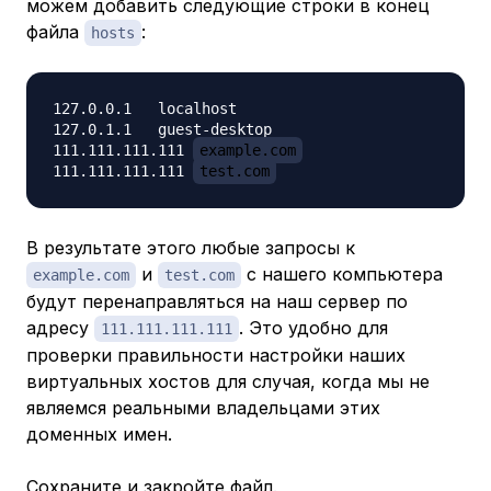
можем добавить следующие строки в конец
файла
:
hosts
127.0.0.1   localhost

127.0.1.1   guest-desktop

111.111.111.111 
example.com
111.111.111.111 
test.com
В результате этого любые запросы к
и
с нашего компьютера
example.com
test.com
будут перенаправляться на наш сервер по
адресу
. Это удобно для
111.111.111.111
проверки правильности настройки наших
виртуальных хостов для случая, когда мы не
являемся реальными владельцами этих
доменных имен.
Сохраните и закройте файл.