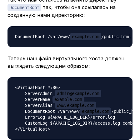
так, чтобы она ссылалась на
DocumentRoot
созданную нами директорию:
DocumentRoot /var/www/
example.com
Теперь наш файл виртуального хоста должен
выглядеть следующим образом:
<VirtualHost *:80>

    ServerAdmin 
admin@example.com
    ServerName 
example.com
    ServerAlias 
www.example.com
    DocumentRoot /var/www/
example.com
/public_html
    ErrorLog ${APACHE_LOG_DIR}/error.log

    CustomLog ${APACHE_LOG_DIR}/access.log combine