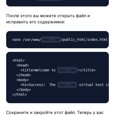
После этого вы можете открыть файл и
исправить его содержимое:
nano /var/www/
test.com
<html>

  <head>

    <title>Welcome to 
Test.com
!</title>

  </head>

  <body>

    <h1>Success!  The 
test.com
 virtual host is wo
  </body>

Сохраните и закройте этот файл. Теперь у вас