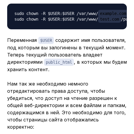
sudo chown -R $USER:$USER /var/www/
example.com
/p
sudo chown -R $USER:$USER /var/www/
test.com
Переменная
содержит имя пользователя,
$USER
под которым вы залогинены в текущий момент.
Теперь текущий пользователь владеет
директориями
, в которых мы будем
public_html
хранить контент.
Нам так же необходимо немного
отредактировать права доступа, чтобы
убедиться, что доступ на чтение разрешен к
общей веб-директории и всем файлам и папкам,
содержащимся в ней. Это необходимо для того,
чтобы страницы сайта отображались
корректно: