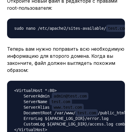
Откройте новый файл в редакторе с правами
root-пользователя:
sudo nano /etc/apache2/sites-available/
test.com
Теперь вам нужно поправить всю необходимую
информацию для второго домена. Когда вы
закончите, файл должен выглядеть похожим
образом:
<VirtualHost *:80>

    ServerAdmin 
admin@test.com
    ServerName 
test.com
    ServerAlias 
www.test.com
    DocumentRoot /var/www/
test.com
/public_html

    ErrorLog ${APACHE_LOG_DIR}/error.log

    CustomLog ${APACHE_LOG_DIR}/access.log combine