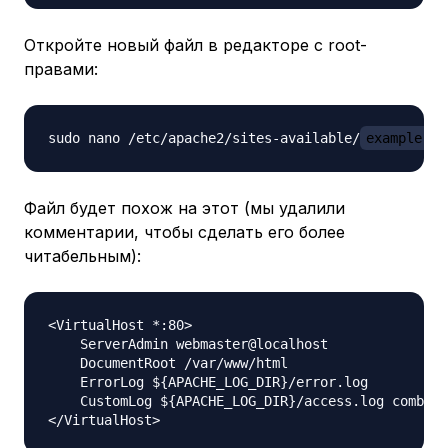
Откройте новый файл в редакторе с root-
правами:
sudo nano /etc/apache2/sites-available/
example.co
Файл будет похож на этот (мы удалили
комментарии, чтобы сделать его более
читабельным):
<VirtualHost *:80>

    ServerAdmin webmaster@localhost

    DocumentRoot /var/www/html

    ErrorLog ${APACHE_LOG_DIR}/error.log

    CustomLog ${APACHE_LOG_DIR}/access.log combine