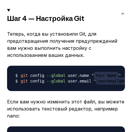
Шаг 4 — Настройка Git
Теперь, когда вы установили Git, для
предотвращения получения предупреждений
вам нужно выполнить настройку с
использованием ваших данных.
git
 config 
--global
 user.name 
"
Your Name
"
git
 config 
--global
 user.email 
"
youremail@doma
Если вам нужно изменить этот файл, вы можете
использовать текстовый редактор, например
nano: