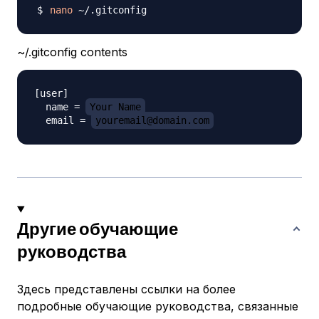
nano
~/.gitconfig contents
[user]

  name = 
Your Name
  email = 
youremail@domain.com
Другие обучающие
руководства
Здесь представлены ссылки на более
подробные обучающие руководства, связанные