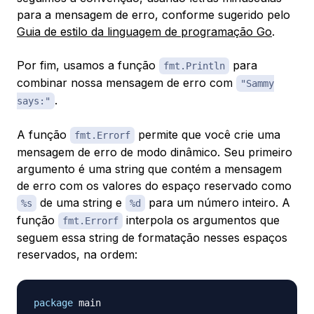
para a mensagem de erro, conforme sugerido pelo
Guia de estilo da linguagem de programação Go
.
Por fim, usamos a função
para
fmt.Println
combinar nossa mensagem de erro com
"Sammy
.
says:"
A função
permite que você crie uma
fmt.Errorf
mensagem de erro de modo dinâmico. Seu primeiro
argumento é uma string que contém a mensagem
de erro com os valores do espaço reservado como
de uma string e
para um número inteiro. A
%s
%d
função
interpola os argumentos que
fmt.Errorf
seguem essa string de formatação nesses espaços
reservados, na ordem:
package
 main
