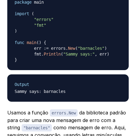
package
 main

import
(
"errors"
"fmt"
)
func
main
(
)
{
	err 
:=
 errors
.
New
(
"barnacles"
)
	fmt
.
Println
(
"Sammy says:"
,
 err
)
}
Output
Usamos a função
da biblioteca padrão
errors.New
para criar uma nova mensagem de erro com a
string
como mensagem de erro. Aqui,
"barnacles"
seguimos a convenção, usando letras minúsculas