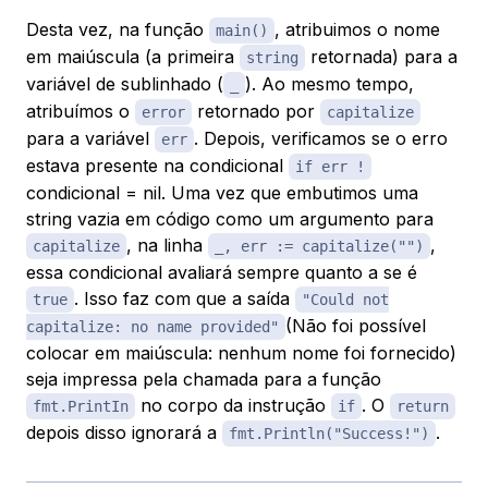
Desta vez, na função
, atribuimos o nome
main()
em maiúscula (a primeira
retornada) para a
string
variável de sublinhado (
). Ao mesmo tempo,
_
atribuímos o
retornado por
error
capitalize
para a variável
. Depois, verificamos se o erro
err
estava presente na condicional
if err !
condicional = nil. Uma vez que embutimos uma
string vazia em código como um argumento para
, na linha
,
capitalize
_, err := capitalize("")
essa condicional avaliará sempre quanto a se é
. Isso faz com que a saída
true
"Could not
(Não foi possível
capitalize: no name provided"
colocar em maiúscula: nenhum nome foi fornecido)
seja impressa pela chamada para a função
no corpo da instrução
. O
fmt.PrintIn
if
return
depois disso ignorará a
.
fmt.Println("Success!")