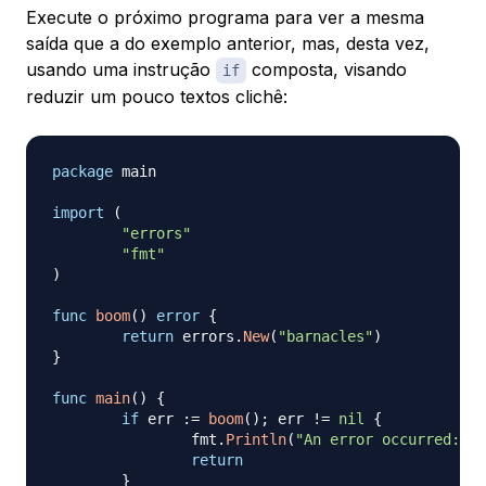
Execute o próximo programa para ver a mesma
saída que a do exemplo anterior, mas, desta vez,
usando uma instrução
composta, visando
if
reduzir um pouco textos clichê:
package
 main

import
(
"errors"
"fmt"
)
func
boom
(
)
error
{
return
 errors
.
New
(
"barnacles"
)
}
func
main
(
)
{
if
 err 
:=
boom
(
)
;
 err 
!=
nil
{
		fmt
.
Println
(
"An error occurred:"
,
 
return
}