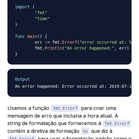
import
(
"fmt"
"time"
)
func
main
(
)
{
	err 
:=
 fmt
.
Errorf
(
"error occurred at: %v"
,
	fmt
.
Println
(
"An error happened:"
,
 err
)
}
Output
Usamos a função
para criar uma
fmt.Errorf
mensagem de erro que incluiria a hora atual. A
string de formatação que fornecemos à
fmt.Errorf
contém a diretiva de formação
que diz à
%v
para usar a formatação padrão como o