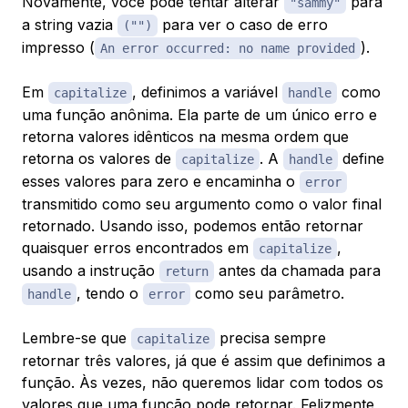
Novamente, você pode tentar alterar
para
"sammy"
a string vazia
para ver o caso de erro
("")
impresso (
).
An error occurred: no name provided
Em
, definimos a variável
como
capitalize
handle
uma função anônima. Ela parte de um único erro e
retorna valores idênticos na mesma ordem que
retorna os valores de
. A
define
capitalize
handle
esses valores para zero e encaminha o
error
transmitido como seu argumento como o valor final
retornado. Usando isso, podemos então retornar
quaisquer erros encontrados em
,
capitalize
usando a instrução
antes da chamada para
return
, tendo o
como seu parâmetro.
handle
error
Lembre-se que
precisa sempre
capitalize
retornar três valores, já que é assim que definimos a
função. Às vezes, não queremos lidar com todos os
valores que uma função pode retornar. Felizmente,