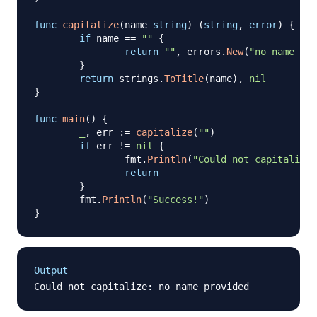
func
capitalize
(
name 
string
)
(
string
,
error
)
{
if
 name 
==
""
{
return
""
,
 errors
.
New
(
"no name pro
}
return
 strings
.
ToTitle
(
name
)
,
nil
}
func
main
(
)
{
_
,
 err 
:=
capitalize
(
""
)
if
 err 
!=
nil
{
		fmt
.
Println
(
"Could not capitalize:
return
}
	fmt
.
Println
(
"Success!"
)
}
Output