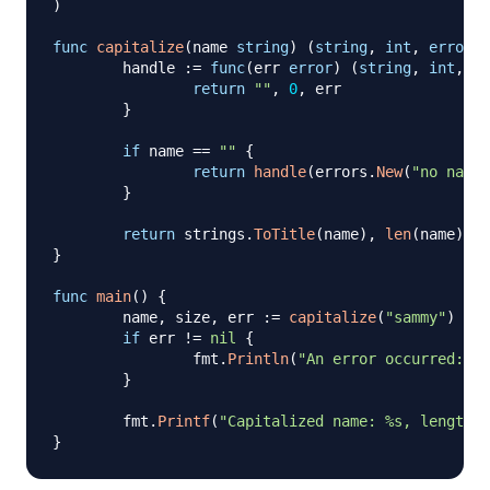
)
func
capitalize
(
name 
string
)
(
string
,
int
,
error
)
	handle 
:=
func
(
err 
error
)
(
string
,
int
,
er
return
""
,
0
,
 err

}
if
 name 
==
""
{
return
handle
(
errors
.
New
(
"no name 
}
return
 strings
.
ToTitle
(
name
)
,
len
(
name
)
,
n
}
func
main
(
)
{
	name
,
 size
,
 err 
:=
capitalize
(
"sammy"
)
if
 err 
!=
nil
{
		fmt
.
Println
(
"An error occurred:"
,
 
}
	fmt
.
Printf
(
"Capitalized name: %s, length: 
}