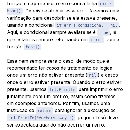
função e capturamos o erro com a linha
err :=
. Depois de atribuir esse erro, fazemos uma
boom()
verificação para descobrir se ele estava presente,
usando a condicional
.
if err ! condicional = nil
Aqui, a condicional sempre avaliará se é
, já
true
que estamos sempre retornando um
com a
error
função
.
boom()
Esse nem sempre será o caso, de modo que é
recomendado ter casos de tratamento de lógica
onde um erro não estiver presente (
) e casos
nil
onde o erro estiver presente. Quando o erro estiver
presente, usamos
para imprimir o erro
fmt.PrintIn
juntamente com um prefixo, assim como fizemos
em exemplos anteriores. Por fim, usamos uma
instrução de
para ignorar a execução de
return
, já que ela só deve
fmt.PrintIn("Anchors away!")
ser executada quando não ocorrer um erro.