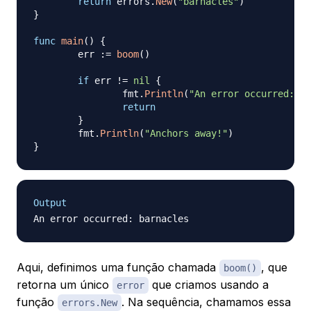
return
 errors
.
New
(
"barnacles"
)
}
func
main
(
)
{
	err 
:=
boom
(
)
if
 err 
!=
nil
{
		fmt
.
Println
(
"An error occurred:"
,
 
return
}
	fmt
.
Println
(
"Anchors away!"
)
}
Output
Aqui, definimos uma função chamada
, que
boom()
retorna um único
que criamos usando a
error
função
. Na sequência, chamamos essa
errors.New