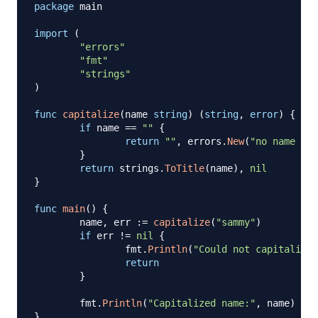
package
 main

import
(
"errors"
"fmt"
"strings"
)
func
capitalize
(
name 
string
)
(
string
,
error
)
{
if
 name 
==
""
{
return
""
,
 errors
.
New
(
"no name pro
}
return
 strings
.
ToTitle
(
name
)
,
nil
}
func
main
(
)
{
	name
,
 err 
:=
capitalize
(
"sammy"
)
if
 err 
!=
nil
{
		fmt
.
Println
(
"Could not capitalize:
return
}
	fmt
.
Println
(
"Capitalized name:"
,
 name
)
}