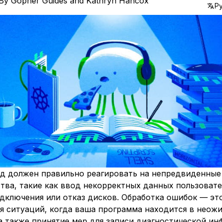
By
Gopher Guides
and
Kathryn Hancox
Р
д должен правильно реагировать на непредвиденные
тва, такие как ввод некорректных данных пользоват
одключения или отказ дисков.
Обработка ошибок
— это
я ситуаций, когда ваша программа находится в неож
а также принятие мер для записи диагностической и