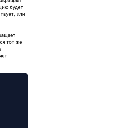
озвращает
цию будет
ствует, или
ращает
ся тот же
з
яет