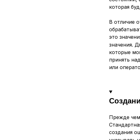
которая бу
В отличие 
обрабатыва
это значен
значения. 
которые мог
принять на
или операт
Создани
Прежде чем
Стандартна
создания о
указывать 