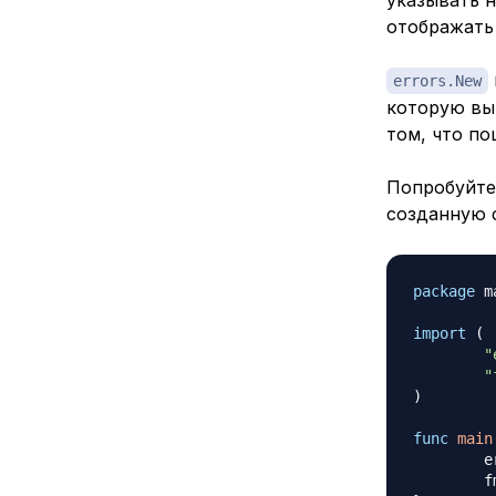
отображать
errors.New
которую вы
том, что по
Попробуйте
созданную
package
 m
import
(
"
"
)
func
main
	
	