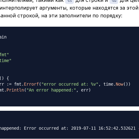
%s
%d
интерполирует аргументы, которые находятся за этой
нной строкой, на эти заполнители по порядку:
ain

fmt"
time"
(
)
{
err 
:=
 fmt
.
Errorf
(
"error occurred at: %v"
,
 time
.
Now
(
)
)
fmt
.
Println
(
"An error happened:"
,
 err
)