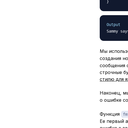
}
Output
Мы исполь
создания н
сообщения 
строчные бу
стилю для 
Наконец, м
о ошибке с
Функция
fm
Ее первый 
ошибке с з