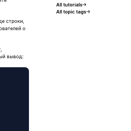
All tutorials
All topic tags
де строки,
ователей о
,
ый вывод: