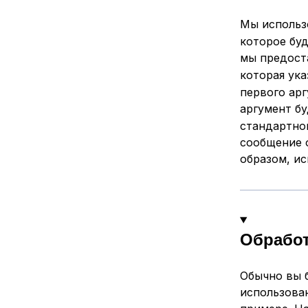
Мы исполь
которое бу
мы предос
которая ук
первого ар
аргумент б
стандартно
сообщение 
образом, и
Обработ
Обычно вы 
использован