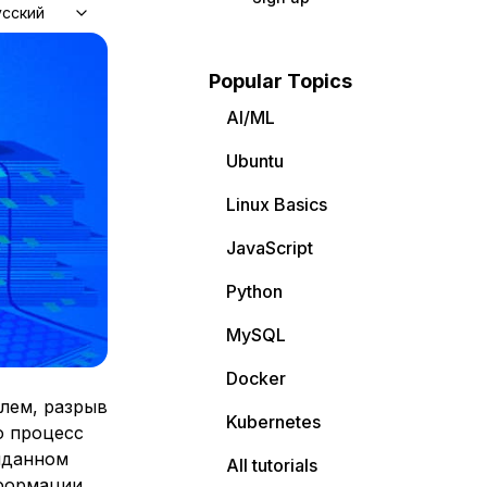
усский
Popular Topics
AI/ML
Ubuntu
Linux Basics
JavaScript
Python
MySQL
Docker
елем, разрыв
Kubernetes
 процесс
иданном
All tutorials
нформации,