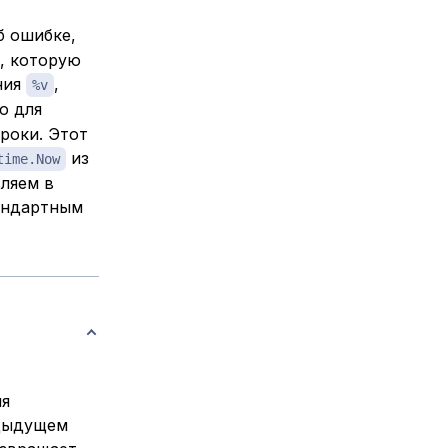
б ошибке,
, которую
ния
,
%v
ю для
роки. Этот
из
time.Now
ляем в
андартным
ля
едыдущем