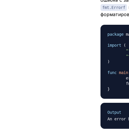
fmt.Errorf
форматирова
package
 m
import
(
"
"
)
func
main
	
	
}
Output