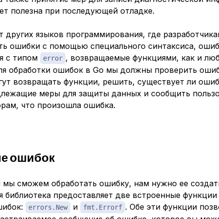
дет полезна при последующей отладке.
от других языков программирования, где разработчик
ть ошибки с помощью специального синтаксиса, ошиб
ия с типом
, возвращаемые функциями, как и лю
error
Для обработки ошибок в Go мы должны проверить ошиб
ут возвращать функции, решить, существует ли ошиб
длежащие меры для защиты данных и сообщить польз
орам, что произошла ошибка.
е ошибок
 мы сможем обработать ошибку, нам нужно ее создат
я библиотека предоставляет две встроенные функции
шибок:
и
. Обе эти функции поз
errors.New
fmt.Errorf
настраиваемое сообщение об ошибке, которое вы мож