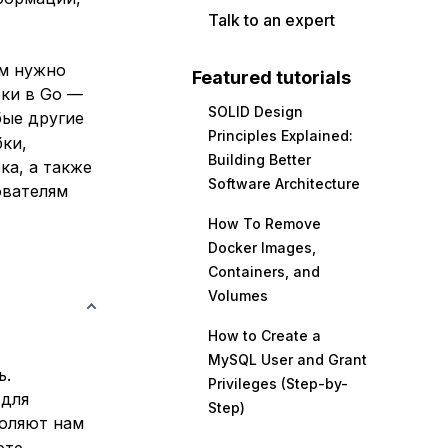
Talk to an expert
ам нужно
Featured tutorials
ки в Go —
SOLID Design
бые другие
Principles Explained:
ки,
Building Better
ка, а также
Software Architecture
ователям
How To Remove
Docker Images,
Containers, and
Volumes
How to Create a
MySQL User and Grant
ь.
Privileges (Step-by-
 для
Step)
воляют нам
ете