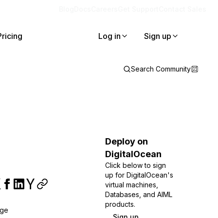
Blog
Docs
Careers
Get Support
Contact Sales
Pricing
Log in
Sign up
Search Community
Deploy on
DigitalOcean
Click below to sign
up for DigitalOcean's
virtual machines,
Databases, and AIML
products.
age
Sign up