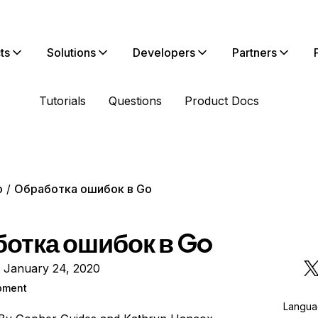
ts
Solutions
Developers
Partners
Tutorials
Questions
Product Docs
o
Обработка ошибок в Go
отка ошибок в Go
n January 24, 2020
pment
Langu