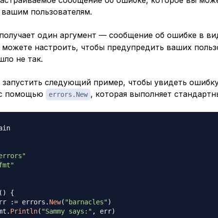
 вашим пользователям.
получает один аргумент — сообщение об ошибке в ви
 можете настроить, чтобы предупредить ваших польз
шло не так.
 запустить следующий пример, чтобы увидеть ошибку
 с помощью
, которая выполняет стандартн
errors.New
ain

errors"
fmt"
(
)
{
err 
:=
 errors
.
New
(
"barnacles"
)
fmt
.
Println
(
"Sammy says:"
,
 err
)