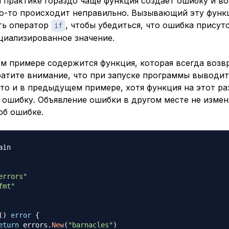
а практике гораздо чаще функция создает ошибку и в
что-то происходит неправильно. Вызывающий эту функ
ть оператор
, чтобы убедиться, что ошибка присут
if
циализированное значение.
м примере содержится функция, которая всегда возв
ратите внимание, что при запуске программы выводит
что и в предыдущем примере, хотя функция на этот ра
 ошибку. Объявление ошибки в другом месте не измен
об ошибке.
ain

errors"
fmt"
(
)
error
{
eturn
 errors
.
New
(
"barnacles"
)