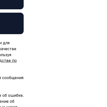
и для
качестве
ользуя
дстве по
я сообщения
 об ошибке.
ение об
ых чисел.