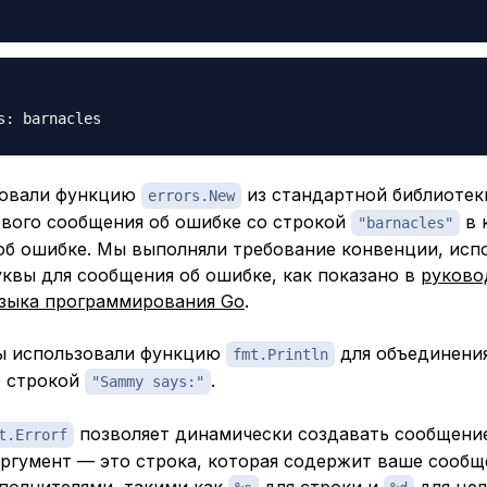
зовали функцию
из стандартной библиотек
errors.New
ового сообщения об ошибке со строкой
в 
"barnacles"
об ошибке. Мы выполняли требование конвенции, исп
квы для сообщения об ошибке, как показано в
руково
языка программирования Go
.
ы использовали функцию
для объединени
fmt.Println
о строкой
.
"Sammy says:"
позволяет динамически создавать сообщение
t.Errorf
аргумент — это строка, которая содержит ваше сообщ
аполнителями, такими как
для строки и
для цел