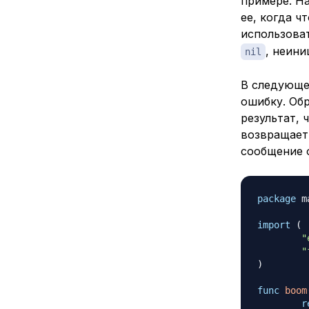
примере. Н
ее, когда 
использова
, неини
nil
В следующе
ошибку. Об
результат, 
возвращает
сообщение 
package
 m
import
(
"
"
)
func
boom
r