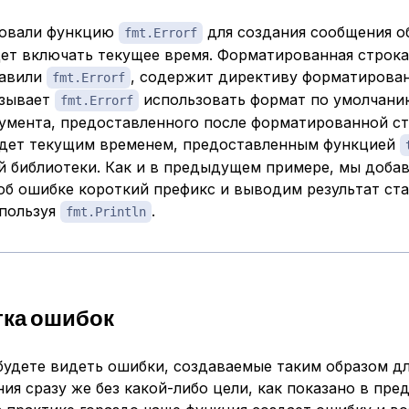
зовали функцию
для создания сообщения о
fmt.Errorf
дет включать текущее время. Форматированная строка
тавили
, содержит директиву форматирова
fmt.Errorf
азывает
использовать формат по умолчани
fmt.Errorf
гумента, предоставленного после форматированной ст
удет текущим временем, предоставленным функцией
й библиотеки. Как и в предыдущем примере, мы добав
об ошибке короткий префикс и выводим результат ст
спользуя
.
fmt.Println
ка ошибок
будете видеть ошибки, создаваемые таким образом д
ия сразу же без какой-либо цели, как показано в пр