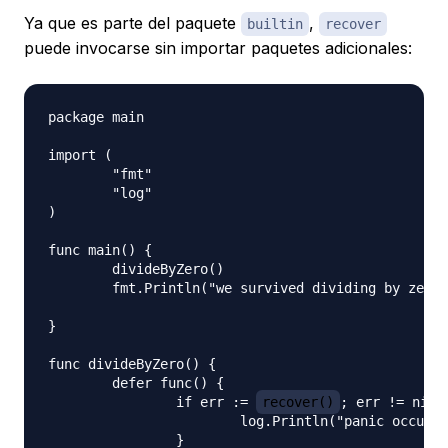
Ya que es parte del paquete
,
builtin
recover
puede invocarse sin importar paquetes adicionales:
package main

import (

	"fmt"

	"log"

)

func main() {

	divideByZero()

	fmt.Println("we survived dividing by zero!")

}

func divideByZero() {

	defer func() {

		if err := 
recover()
; err != nil {
			log.Println("panic occurred:", err)

		}
