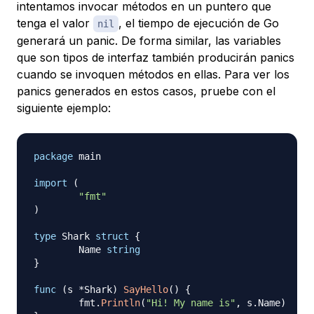
intentamos invocar métodos en un puntero que
tenga el valor
, el tiempo de ejecución de Go
nil
generará un panic. De forma similar, las variables
que son tipos de interfaz también producirán panics
cuando se invoquen métodos en ellas. Para ver los
panics generados en estos casos, pruebe con el
siguiente ejemplo:
package
 main

import
(
"fmt"
)
type
 Shark 
struct
{
	Name 
string
}
func
(
s 
*
Shark
)
SayHello
(
)
{
	fmt
.
Println
(
"Hi! My name is"
,
 s
.
Name
)