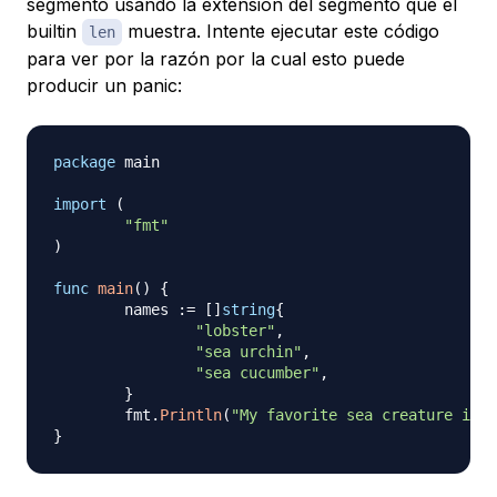
segmento usando la extensión del segmento que el
builtin
muestra. Intente ejecutar este código
len
para ver por la razón por la cual esto puede
producir un panic:
package
 main

import
(
"fmt"
)
func
main
(
)
{
	names 
:=
[
]
string
{
"lobster"
,
"sea urchin"
,
"sea cucumber"
,
}
	fmt
.
Println
(
"My favorite sea creature is:"
}