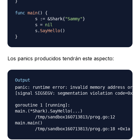
}
func
main
(
)
{
	s 
:=
&
Shark
{
"Sammy"
}
	s 
=
nil
	s
.
SayHello
(
)
}
Los panics producidos tendrán este aspecto:
Output
panic: runtime error: invalid memory address or ni
[signal SIGSEGV: segmentation violation code=0xfff
goroutine 1 [running]:

main.(*Shark).SayHello(...)

	/tmp/sandbox160713813/prog.go:12

main.main()
