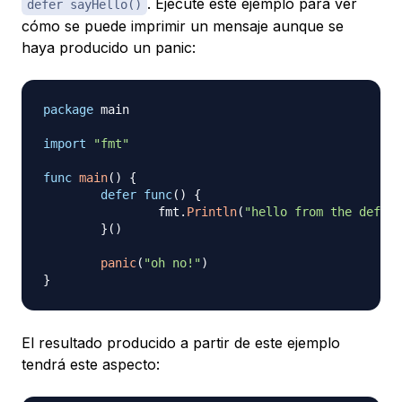
. Ejecute este ejemplo para ver
defer sayHello()
cómo se puede imprimir un mensaje aunque se
haya producido un panic:
package
 main

import
"fmt"
func
main
(
)
{
defer
func
(
)
{
		fmt
.
Println
(
"hello from the deferr
}
(
)
panic
(
"oh no!"
)
}
El resultado producido a partir de este ejemplo
tendrá este aspecto: