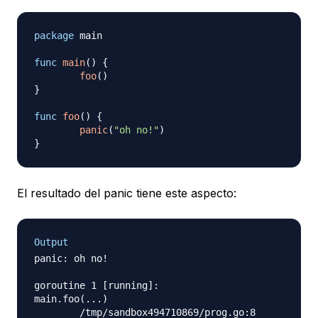
package
 main

func
main
(
)
{
foo
(
)
}
func
foo
(
)
{
panic
(
"oh no!"
)
}
El resultado del panic tiene este aspecto:
Output
panic: oh no!

goroutine 1 [running]:

main.foo(...)

	/tmp/sandbox494710869/prog.go:8
