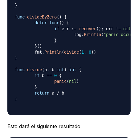
}
func
divideByZero
(
)
{
defer
func
(
)
{
if
 err 
:=
recover
(
)
;
 err 
!=
nil
{
			log
.
Println
(
"panic occurre
}
}
(
)
	fmt
.
Println
(
divide
(
1
,
0
)
)
}
func
divide
(
a
,
 b 
int
)
int
{
if
 b 
==
0
{
panic
(
nil
)
}
return
 a 
/
}
Esto dará el siguiente resultado: