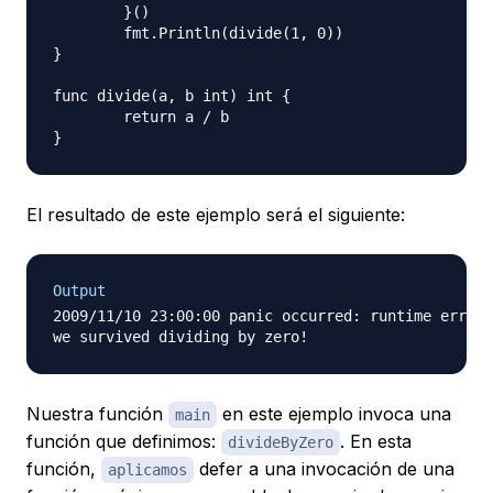
	}()

	fmt.Println(divide(1, 0))

}

func divide(a, b int) int {

	return a / b

El resultado de este ejemplo será el siguiente:
Output
2009/11/10 23:00:00 panic occurred: runtime error:
Nuestra función
en este ejemplo invoca una
main
función que definimos:
. En esta
divideByZero
función,
defer a una invocación de una
aplicamos