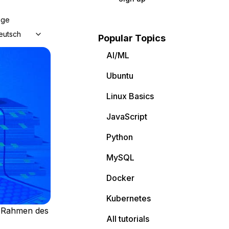
age
eutsch
Popular Topics
AI/ML
Ubuntu
Linux Basics
JavaScript
Python
MySQL
Docker
Kubernetes
m Rahmen des
All tutorials