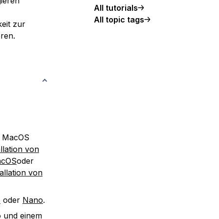
gieren
All tutorials
All topic tags
eit zur
ren.
er MacOS
allation von
MacOS
oder
allation von
e
oder
Nano
.
o und einem