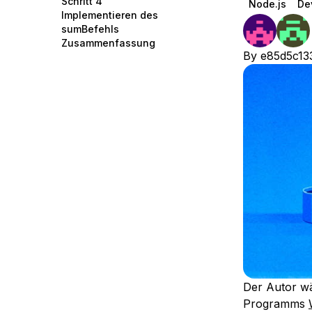
Schritt 4
Node.js
De
Storage
Startups and SMBs
Implementieren des
sumBefehls
Web and App Platforms
Browse all products
Zusammenfassung
By
e85d5c13
See all solutions
Der Autor w
Programms