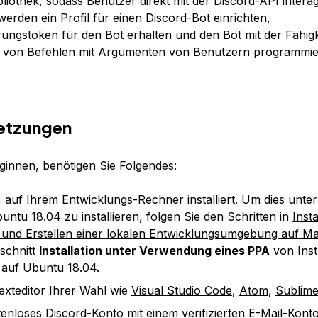
bliothek, sodass Benutzer direkt mit der Discord-API intera
erden ein Profil für einen Discord-Bot einrichten,
erungstoken für den Bot erhalten und den Bot mit der Fähigk
g von Befehlen mit Argumenten von Benutzern programmie
etzungen
ginnen, benötigen Sie Folgendes:
, auf Ihrem Entwicklungs-Rechner installiert. Um dies unt
untu 18.04 zu installieren, folgen Sie den Schritten in
Inst
 und Erstellen einer lokalen Entwicklungsumgebung auf 
schnitt
Installation unter Verwendung eines PPA
von
Inst
 auf Ubuntu 18.04
.
exteditor Ihrer Wahl wie
Visual Studio Code
,
Atom
,
Sublim
tenloses Discord-Konto
mit einem verifizierten E-Mail-Kont