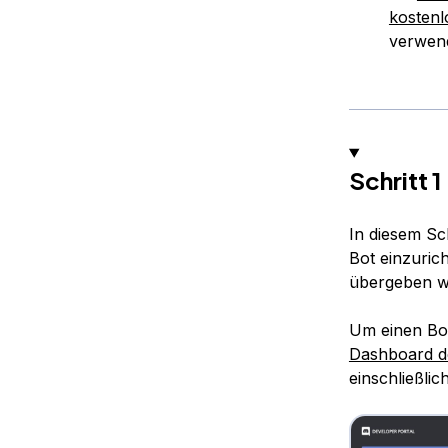
kostenl
verwen
Schritt 
In diesem Sc
Bot einzuric
übergeben w
Um einen Bot
Dashboard d
einschließlic