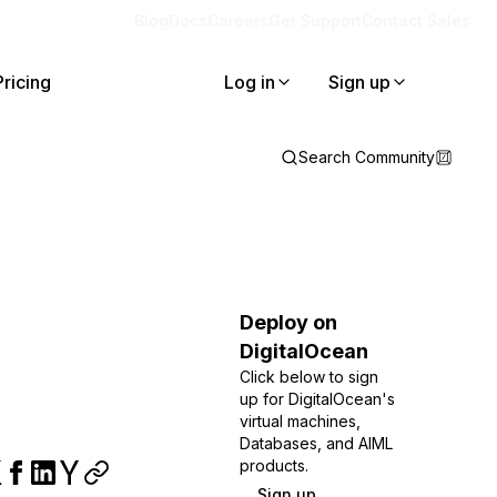
Blog
Docs
Careers
Get Support
Contact Sales
Pricing
Log in
Sign up
Search Community
Deploy on
DigitalOcean
Click below to sign
up for DigitalOcean's
virtual machines,
Databases, and AIML
products.
Sign up