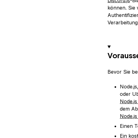
Discord.js
-Bi
können. Sie w
Authentifizi
Verarbeitun
Vorauss
Bevor Sie be
Node.js
oder Ub
Node.js
dem Ab
Node.js
Einen T
Ein
kos