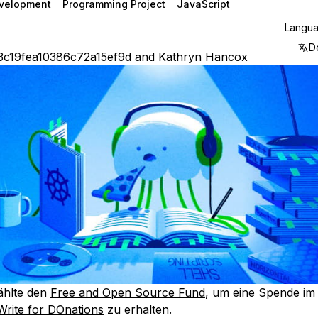
velopment
Programming Project
JavaScript
Langu
D
3c19fea10386c72a15ef9d
and
Kathryn Hancox
ählte den
Free and Open Source Fund
, um eine Spende i
Write for DOnations
zu erhalten.