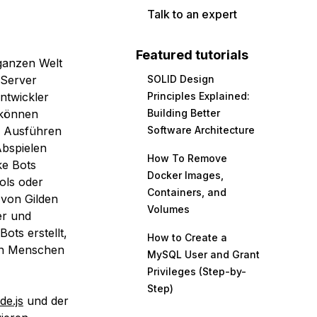
Talk to an expert
Featured tutorials
ganzen Welt
Server
SOLID Design
ntwickler
Principles Explained:
 können
Building Better
s Ausführen
Software Architecture
bspielen
How To Remove
ke Bots
Docker Images,
ols oder
Containers, and
 von Gilden
Volumes
er und
ts erstellt,
How to Create a
von Menschen
MySQL User and Grant
Privileges (Step-by-
Step)
de.js
und der