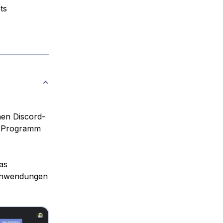
ts
nen Discord-
hr Programm
as
-Anwendungen