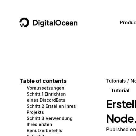
DigitalOcean
Produc
Featured AI Products
AI/ML
Community
Become a Partner
Compute
CMS
Documentation
Marketplace
Containers and Images
Data and IoT
Developer Tools
Table of contents
Tutorials
No
Voraussetzungen
Managed Databases
Developer Tools
Get Involved
Tutorial
Schritt 1 Einrichten
Erstel
eines DiscordBots
Management and Dev Tools
Gaming and Media
Utilities and Help
Schritt 2 Erstellen Ihres
Projekts
Node.
Networking
Hosting
Schritt 3 Verwendung
Ihres ersten
Security
Security and Networking
Published on
Benutzerbefehls