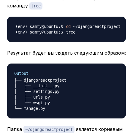
команду
:
tree
cd
Результат будет выглядеть следующим образом:
Output
├── djangoreactproject

│   ├── __init__.py

│   ├── settings.py

│   ├── urls.py

│   └── wsgi.py

Папка
является корневым
~/djangoreactproject