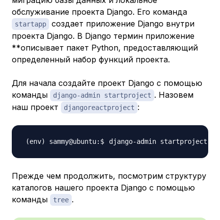
миграцию базы данных и локальное
обслуживание проекта Django. Его команда
создает приложение Django внутри
startapp
проекта Django. В Django термин приложение
**описывает пакет Python, предоставляющий
определенный набор функций проекта.
Для начала создайте проект Django с помощью
команды
. Назовем
django-admin startproject
наш проект
:
djangoreactproject
django-admin startproject 
d
Прежде чем продолжить, посмотрим структуру
каталогов нашего проекта Django с помощью
команды
.
tree