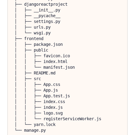
├── djangoreactproject

│   ├── __init__.py

│   ├── __pycache__

│   ├── settings.py

│   ├── urls.py

│   └── wsgi.py

├── frontend

│   ├── package.json

│   ├── public

│   │   ├── favicon.ico

│   │   ├── index.html

│   │   └── manifest.json

│   ├── README.md

│   ├── src

│   │   ├── App.css

│   │   ├── App.js

│   │   ├── App.test.js

│   │   ├── index.css

│   │   ├── index.js

│   │   ├── logo.svg

│   │   └── registerServiceWorker.js

│   └── yarn.lock
