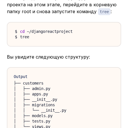
проекта на этом этапе, перейдите в корневую
папку root и снова запустите команду
:
tree
cd
Вы увидите следующую структуру:
Output
├── customers

│   ├── admin.py

│   ├── apps.py

│   ├── __init__.py

│   ├── migrations

│   │   └── __init__.py

│   ├── models.py

│   ├── tests.py

│   └── views.py
