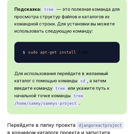
Подсказка:
— это полезная команда для
tree
просмотра структур файлов и каталогов из
командной строки. Для установки вы можете
использовать следующую команду:
sudo
apt-get
install
Для использования перейдите в желаемый
каталог с помощью команды
, а затем
cd
введите команду
или укажите путь к
tree
начальной точке команды
tree
.
/home/sammy/sammys-project
Перейдите в папку проекта
djangoreactproject
в корневом каталоге проекта и запустите