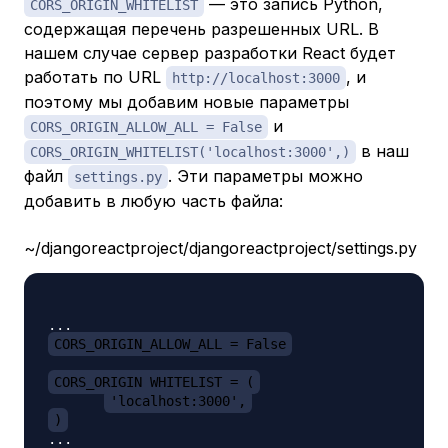
— это запись Python,
CORS_ORIGIN_WHITELIST
содержащая перечень разрешенных URL. В
нашем случае сервер разработки React будет
работать по URL
, и
http://localhost:3000
поэтому мы добавим новые параметры
и
CORS_ORIGIN_ALLOW_ALL = False
в наш
CORS_ORIGIN_WHITELIST('localhost:3000',)
файл
. Эти параметры можно
settings.py
добавить в любую часть файла:
~/djangoreactproject/djangoreactproject/settings.py
CORS_ORIGIN_ALLOW_ALL = False
CORS_ORIGIN_WHITELIST = (
'localhost:3000',
)