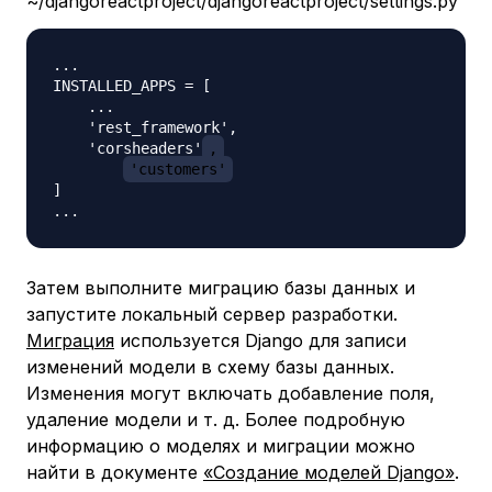
~/djangoreactproject/djangoreactproject/settings.py
...

INSTALLED_APPS = [

    ...

    'rest_framework',

    'corsheaders'
,
'customers'
]

Затем выполните
миграцию
базы данных и
запустите локальный сервер разработки.
Миграция
используется Django для записи
изменений модели в схему базы данных.
Изменения могут включать добавление поля,
удаление модели и т. д. Более подробную
информацию о моделях и миграции можно
найти в документе
«Создание моделей Django»
.