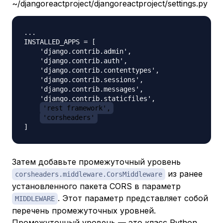
~/djangoreactproject/djangoreactproject/settings.py
...

INSTALLED_APPS = [

    'django.contrib.admin',

    'django.contrib.auth',

    'django.contrib.contenttypes',

    'django.contrib.sessions',

    'django.contrib.messages',

    'django.contrib.staticfiles',

'rest_framework',
'corsheaders'
Затем добавьте промежуточный уровень
из ранее
corsheaders.middleware.CorsMiddleware
установленного пакета CORS в параметр
. Этот параметр представляет собой
MIDDLEWARE
перечень
промежуточных уровней.
Промежуточный уровень — это класс Python,