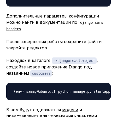
Дополнительные параметры конфигурации
можно найти в
документации по
django-cors-
.
headers
После завершения работы сохраните файл и
закройте редактор.
Находясь в каталоге
,
~/djangoreactproject
создайте новое приложение Django под
названием
:
customers
python manage.py startapp 
c
В нем будут содержаться
модели
и
представления
для управления клиентами.