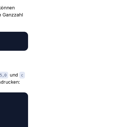
 können
ne Ganzzahl
und
5,0
c
sdrucken: