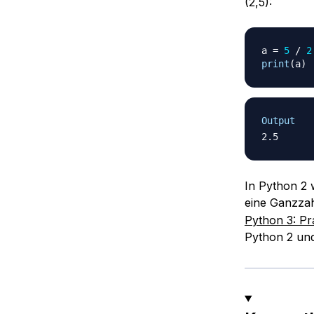
(2,5):
a 
=
5
/
2
print
(
a
)
Output
In Python 2 
eine Ganzzah
Python 3: P
Python 2 und