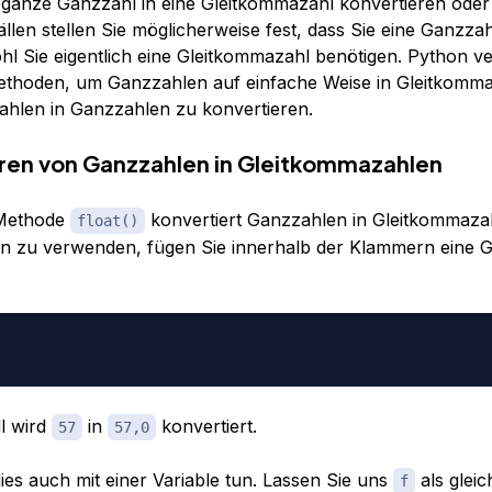
ganze Ganzzahl in eine Gleitkommazahl konvertieren oder
ällen stellen Sie möglicherweise fest, dass Sie eine Ganzza
l Sie eigentlich eine Gleitkommazahl benötigen. Python ve
Methoden, um Ganzzahlen auf einfache Weise in Gleitkomm
hlen in Ganzzahlen zu konvertieren.
ren von Ganzzahlen in Gleitkommazahlen
-Methode
konvertiert Ganzzahlen in Gleitkommaz
float()
on zu verwenden, fügen Sie innerhalb der Klammern eine 
ll wird
in
konvertiert.
57
57,0
ies auch mit einer Variable tun. Lassen Sie uns
als glei
f