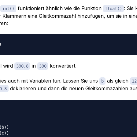
n
funktioniert ähnlich wie die Funktion
: Sie
int()
float()
r Klammern eine Gleitkommazahl hinzufügen, um sie in ei
ren:
)
ll wird
in
konvertiert.
390,8
390
ies auch mit Variablen tun. Lassen Sie uns
als gleich
b
12
deklarieren und dann die neuen Gleitkommazahlen au
0,8
(
b
)
)
(
c
)
)