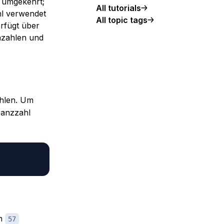
 umgekehrt;
All tutorials
hl verwendet
All topic tags
rfügt über
azahlen und
ahlen. Um
Ganzzahl
ch
57