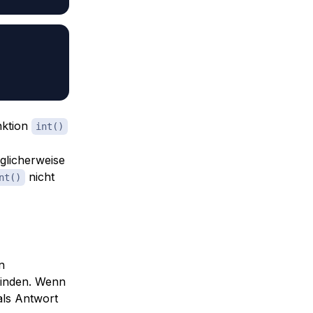
nktion
int()
glicherweise
nicht
nt()
n
inden. Wenn
als Antwort