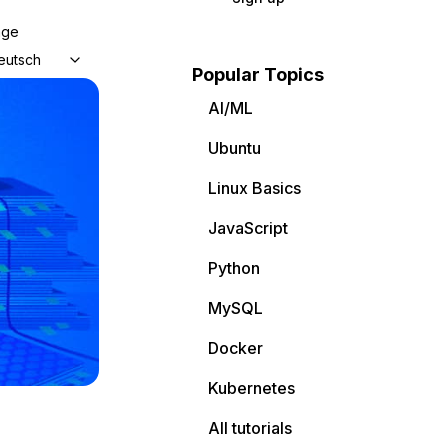
age
eutsch
Popular Topics
AI/ML
Ubuntu
Linux Basics
JavaScript
Python
MySQL
Docker
Kubernetes
All tutorials