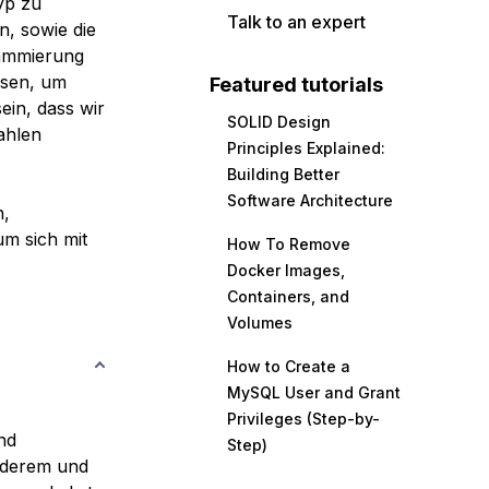
yp zu
Talk to an expert
n, sowie die
rammierung
ssen, um
Featured tutorials
ein, dass wir
SOLID Design
ahlen
Principles Explained:
Building Better
Software Architecture
n,
um sich mit
How To Remove
Docker Images,
Containers, and
Volumes
How to Create a
MySQL User and Grant
Privileges (Step-by-
nd
Step)
nderem und