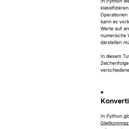
In Python w
klassifizier
Operationen 
kann es vor
Werte auf an
numerische W
darstellen mü
In diesem Tu
Zeichenfolge
verschieden
Konverti
In Python gi
Gleitkommaz