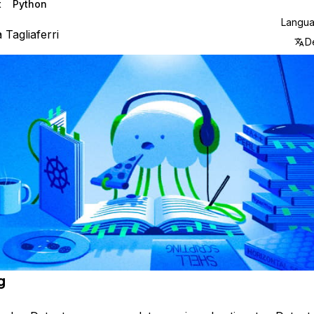
t
Python
Langu
a Tagliaferri
D
g