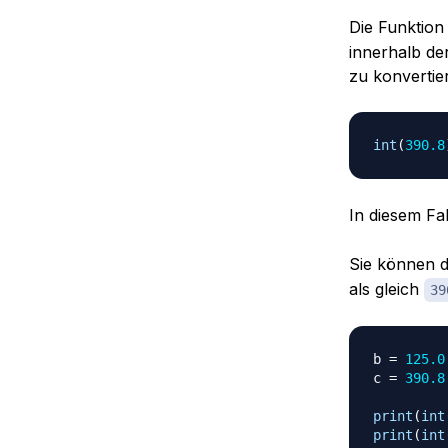
Die Funktio
innerhalb de
zu konvertie
int
(
390.8
In diesem Fa
Sie können d
als gleich
39
b 
=
125.0
c 
=
390.8
print
(
int
print
(
int