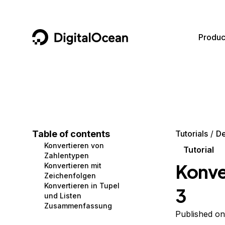
DigitalOcean
Produc
Featured AI Products
AI/ML
Community
Become a Partner
Compute
CMS
Documentation
Marketplace
Containers and Images
Data and IoT
Developer Tools
Table of contents
Tutorials
D
Konvertieren von
Managed Databases
Developer Tools
Get Involved
Tutorial
Zahlentypen
Konve
Konvertieren mit
Management and Dev Tools
Gaming and Media
Utilities and Help
Zeichenfolgen
Konvertieren in Tupel
3
Networking
Hosting
und Listen
Zusammenfassung
Security
Security and Networking
Published on