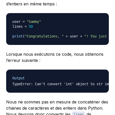
d’entiers en même temps :
user 
=
"Sammy"
lines 
=
50
print
(
"Congratulations, "
+
 user 
+
"! You just wro
Lorsque nous exécutons ce code, nous obtenons
l’erreur suivante :
Output
Nous ne sommes pas en mesure de concaténer des
chaines de caractères et des entiers dans Python.
Nous devrons donc convertir les
de
lines