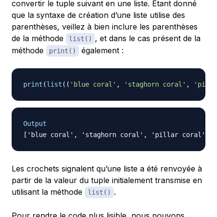
convertir le tuple suivant en une liste. Étant donné
que la syntaxe de création d’une liste utilise des
parenthèses, veillez à bien inclure les parenthèses
de la méthode
, et dans le cas présent de la
list()
méthode
également :
print()
print
(
list
(
(
'blue coral'
,
'staghorn coral'
,
'pilla
Output
Les crochets signalent qu’une liste a été renvoyée à
partir de la valeur du tuple initialement transmise en
utilisant la méthode
.
list()
Pour rendre le code plus lisible, nous pouvons