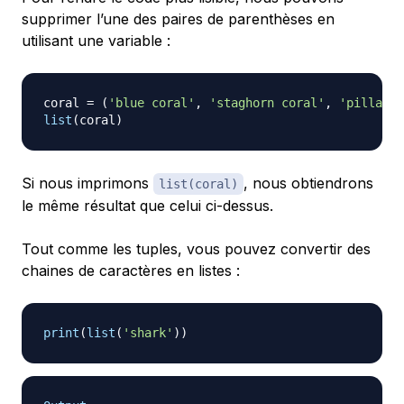
supprimer l’une des paires de parenthèses en
utilisant une variable :
coral 
=
(
'blue coral'
,
'staghorn coral'
,
'pillar c
list
(
coral
)
Si nous imprimons
, nous obtiendrons
list(coral)
le même résultat que celui ci-dessus.
Tout comme les tuples, vous pouvez convertir des
chaines de caractères en listes :
print
(
list
(
'shark'
)
)