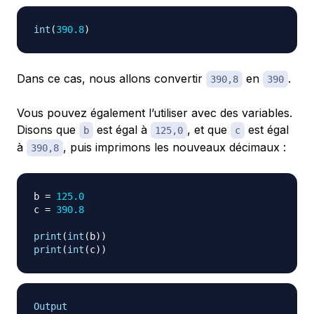
int
(
390.8
)
Dans ce cas, nous allons convertir
en
.
390,8
390
Vous pouvez également l’utiliser avec des variables.
Disons que
est égal à
, et que
est égal
b
125,0
c
à
, puis imprimons les nouveaux décimaux :
390,8
b 
=
125.0
c 
=
390.8
print
(
int
(
b
)
)
print
(
int
(
c
)
)
Output