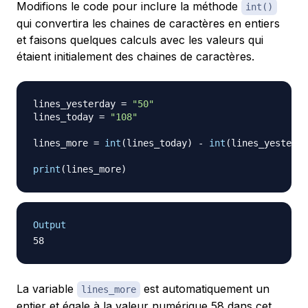
Modifions le code pour inclure la méthode
int()
qui convertira les chaines de caractères en entiers
et faisons quelques calculs avec les valeurs qui
étaient initialement des chaines de caractères.
lines_yesterday 
=
"50"
lines_today 
=
"108"
lines_more 
=
int
(
lines_today
)
-
int
(
lines_yesterda
print
(
lines_more
)
Output
La variable
est automatiquement un
lines_more
entier et égale à la valeur numérique 58 dans cet