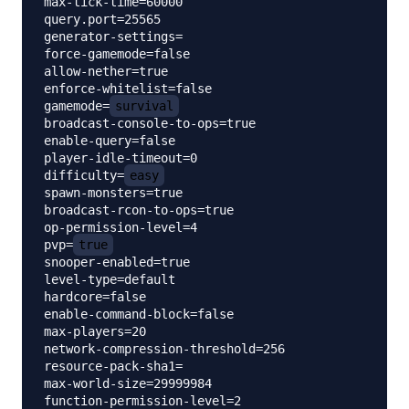
max-tick-time=60000

query.port=25565

generator-settings=

force-gamemode=false

allow-nether=true

enforce-whitelist=false

gamemode=
survival
broadcast-console-to-ops=true

enable-query=false

player-idle-timeout=0

difficulty=
easy
spawn-monsters=true

broadcast-rcon-to-ops=true

op-permission-level=4

pvp=
true
snooper-enabled=true

level-type=default

hardcore=false

enable-command-block=false

max-players=20

network-compression-threshold=256

resource-pack-sha1=

max-world-size=29999984

function-permission-level=2
