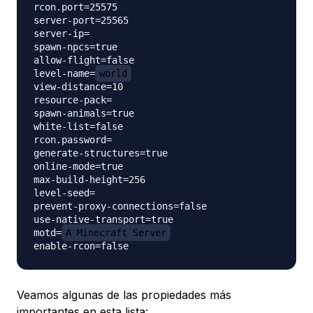
rcon.port=25575

server-port=25565

server-ip=

spawn-npcs=true

allow-flight=false

level-name=
world
view-distance=10

resource-pack=

spawn-animals=true

white-list=false

rcon.password=

generate-structures=true

online-mode=true

max-build-height=256

level-seed=

prevent-proxy-connections=false

use-native-transport=true

motd=
A Minecraft Server
Veamos algunas de las propiedades más
importantes en esta lista: