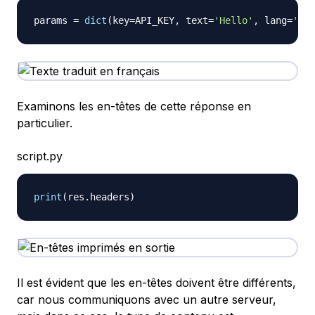
params 
=
dict
(
key
=
API_KEY
,
 text
=
'Hello'
,
 lang
=
'en-
Examinons les en-têtes de cette réponse en
particulier.
script.py
print
(
res
.
headers
)
Il est évident que les en-têtes doivent être différents,
car nous communiquons avec un autre serveur,