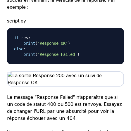
succès en vérifiant la véracité de la réponse. Par
exemple :
script.py
if
 res
:
print
(
'Response OK'
)
else
:
print
(
'Response Failed'
)
Le message “Response Failed” n’apparaîtra que si
un code de statut 400 ou 500 est renvoyé. Essayez
de changer l’URL par une absurdité pour voir la
réponse échouer avec un 404.