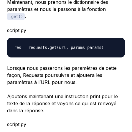
Maintenant, nous prenons le dictionnaire des
paramètres et nous le passons à la fonction
.
.get()
script.py
res 
=
 requests
.
get
(
url
,
 params
=
params
)
Lorsque nous passerons les paramètres de cette
façon, Requests poursuivra et ajoutera les
paramètres à l’URL pour nous.
Ajoutons maintenant une instruction print pour le
texte de la réponse et voyons ce qui est renvoyé
dans la réponse.
script.py