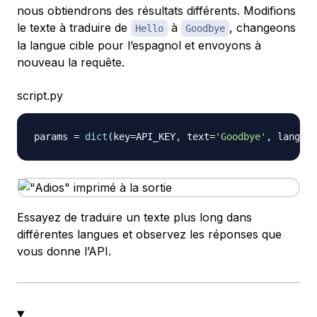
nous obtiendrons des résultats différents. Modifions
le texte à traduire de
à
, changeons
Hello
Goodbye
la langue cible pour l’espagnol et envoyons à
nouveau la requête.
script.py
params 
=
dict
(
key
=
API_KEY
,
 text
=
'Goodbye'
,
 lang
=
'e
Essayez de traduire un texte plus long dans
différentes langues et observez les réponses que
vous donne l’API.