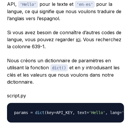
API,
pour le texte et
pour la
'Hello'
'en-es'
langue, ce qui signifie que nous voulons traduire de
l’anglais vers l’espagnol.
Si vous avez besoin de connaître d’autres codes de
langue, vous pouvez regarder
ici
. Vous recherchez
la colonne 639-1.
Nous créons un dictionnaire de paramètres en
utilisant la fonction
et en y introduisant les
dict()
clés et les valeurs que nous voulons dans notre
dictionnaire.
script.py
params 
=
dict
(
key
=
API_KEY
,
 text
=
'Hello'
,
 lang
=
'en-