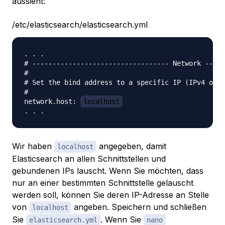
aussieht:
/etc/elasticsearch/elasticsearch.yml
. . .

# ---------------------------------- Network -----
#

# Set the bind address to a specific IP (IPv4 or I
#

network.host: 
localhost
Wir haben
angegeben, damit
localhost
Elasticsearch an allen Schnittstellen und
gebundenen IPs lauscht. Wenn Sie möchten, dass
nur an einer bestimmten Schnittstelle gelauscht
werden soll, können Sie deren IP-Adresse an Stelle
von
angeben. Speichern und schließen
localhost
Sie
. Wenn Sie
elasticsearch.yml
nano