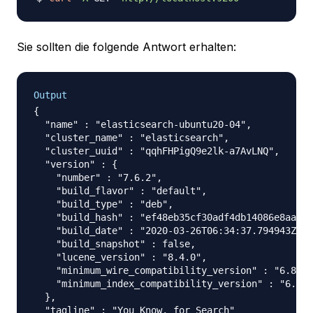
Sie sollten die folgende Antwort erhalten:
Output
{

  "name" : "elasticsearch-ubuntu20-04",

  "cluster_name" : "elasticsearch",

  "cluster_uuid" : "qqhFHPigQ9e2lk-a7AvLNQ",

  "version" : {

    "number" : "7.6.2",

    "build_flavor" : "default",

    "build_type" : "deb",

    "build_hash" : "ef48eb35cf30adf4db14086e8aabd0
    "build_date" : "2020-03-26T06:34:37.794943Z",

    "build_snapshot" : false,

    "lucene_version" : "8.4.0",

    "minimum_wire_compatibility_version" : "6.8.0"
    "minimum_index_compatibility_version" : "6.0.0
  },

  "tagline" : "You Know, for Search"
