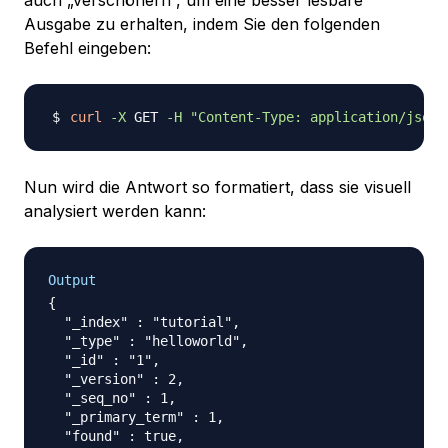
auch „verschönern“, um eine besser lesbare
Ausgabe zu erhalten, indem Sie den folgenden
Befehl eingeben:
curl
-X
 GET 
-H
"Content-Type: application/json"
Nun wird die Antwort so formatiert, dass sie visuell
analysiert werden kann:
Output
{

  "_index" : "tutorial",

  "_type" : "helloworld",

  "_id" : "1",

  "_version" : 2,

  "_seq_no" : 1,

  "_primary_term" : 1,

  "found" : true,
