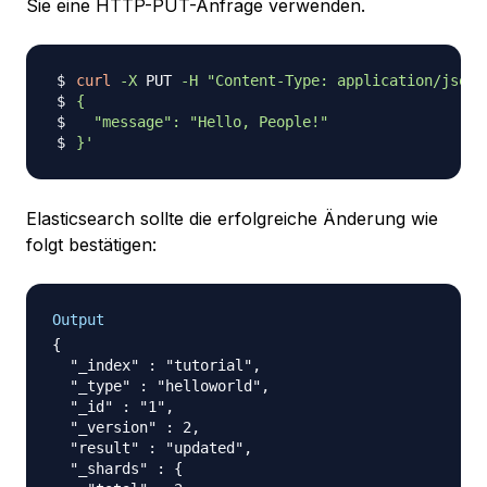
Sie eine HTTP-PUT-Anfrage verwenden.
curl
-X
 PUT 
-H
"Content-Type: application/json"
}'
Elasticsearch sollte die erfolgreiche Änderung wie
folgt bestätigen:
Output
{

  "_index" : "tutorial",

  "_type" : "helloworld",

  "_id" : "1",

  "_version" : 2,

  "result" : "updated",

  "_shards" : {
