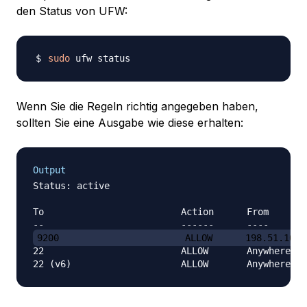
den Status von UFW:
sudo
Wenn Sie die Regeln richtig angegeben haben,
sollten Sie eine Ausgabe wie diese erhalten:
Output
Status: active

To                         Action      From

9200                       ALLOW      198.51.100.
22                         ALLOW       Anywhere
