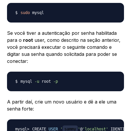
sudo
Se você tiver a autenticação por senha habilitada
para o
root
user, como descrito na seção anterior,
você precisará executar o seguinte comando e
digitar sua senha quando solicitada para poder se
conectar:
mysql 
-u
 root 
-p
A partir daí, crie um novo usuário e dê a ele uma
senha forte:
CREATE 
USER
'
sammy
'
@
'localhost'
 IDENTIFI