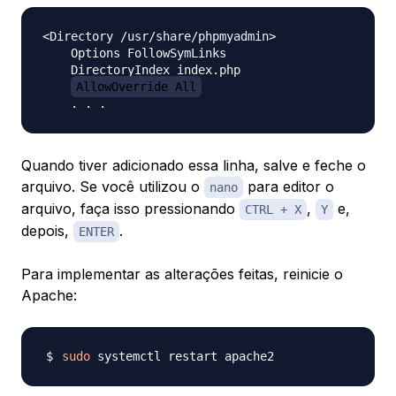
<Directory /usr/share/phpmyadmin>

    Options FollowSymLinks

    DirectoryIndex index.php

AllowOverride All
Quando tiver adicionado essa linha, salve e feche o
arquivo. Se você utilizou o
para editor o
nano
arquivo, faça isso pressionando
,
e,
CTRL + X
Y
depois,
.
ENTER
Para implementar as alterações feitas, reinicie o
Apache:
sudo