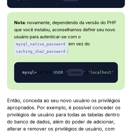
Nota
: novamente, dependendo da versão do PHP
que você instalou, aconselhamos definir seu novo
usuário para autenticar-se com o
em vez do
mysql_native_password
:
caching_sha2_password
ALTER 
USER
'
sammy
'
@
'localhost'
 IDENTI
Então, conceda ao seu novo usuário os privilégios
apropriados. Por exemplo, é possível conceder os
privilégios de usuário para todas as tabelas dentro
do banco de dados, além do poder de adicionar,
alterar e remover os privilégios de usuário, com