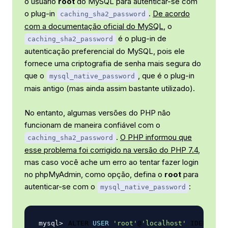
o usuário
root
do MySQL para autenticar-se com
o plug-in
.
De acordo
caching_sha2_password
com a documentação oficial do MySQL
, o
é o plug-in de
caching_sha2_password
autenticação preferencial do MySQL, pois ele
fornece uma criptografia de senha mais segura do
que o
, que é o plug-in
mysql_native_password
mais antigo (mas ainda assim bastante utilizado).
No entanto, algumas versões do PHP não
funcionam de maneira confiável com o
.
O PHP informou que
caching_sha2_password
esse problema foi corrigido na versão do PHP 7.4
,
mas caso você ache um erro ao tentar fazer login
no phpMyAdmin, como opção, defina o
root
para
autenticar-se com o
:
mysql_native_password
ALTER 
USER
'root'
@
'localhost'
 IDENTIFIE