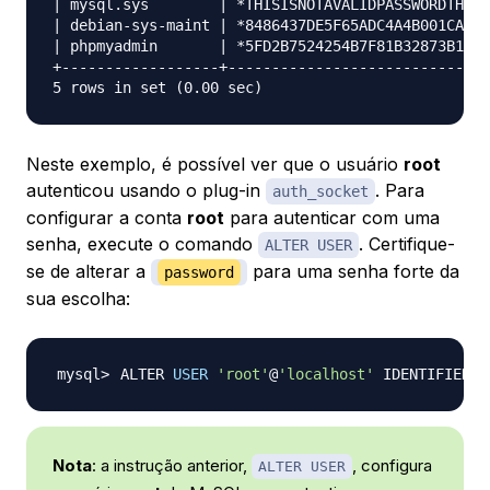
| mysql.sys        | *THISISNOTAVALIDPASSWORDTHATC
| debian-sys-maint | *8486437DE5F65ADC4A4B001CA591
| phpmyadmin       | *5FD2B7524254B7F81B32873B1EA6
+------------------+------------------------------
Neste exemplo, é possível ver que o usuário
root
autenticou usando o plug-in
. Para
auth_socket
configurar a conta
root
para autenticar com uma
senha, execute o comando
. Certifique-
ALTER USER
se de alterar a
para uma senha forte da
password
sua escolha:
ALTER 
USER
'root'
@
'localhost'
 IDENTIFIED W
Nota
: a instrução anterior,
, configura
ALTER USER