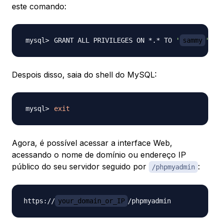
este comando:
GRANT ALL PRIVILEGES ON *.* TO 
'
sammy
'
@
'
Despois disso, saia do shell do MySQL:
exit
Agora, é possível acessar a interface Web,
acessando o nome de domínio ou endereço IP
público do seu servidor seguido por
:
/phpmyadmin
https://
your_domain_or_IP