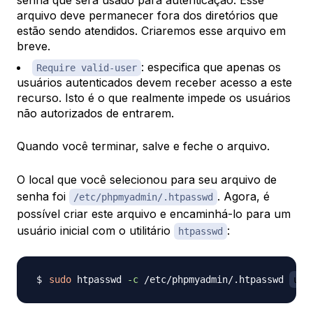
arquivo deve permanecer fora dos diretórios que
estão sendo atendidos. Criaremos esse arquivo em
breve.
: especifica que apenas os
Require valid-user
usuários autenticados devem receber acesso a este
recurso. Isto é o que realmente impede os usuários
não autorizados de entrarem.
Quando você terminar, salve e feche o arquivo.
O local que você selecionou para seu arquivo de
senha foi
. Agora, é
/etc/phpmyadmin/.htpasswd
possível criar este arquivo e encaminhá-lo para um
usuário inicial com o utilitário
:
htpasswd
sudo
 htpasswd 
-c
 /etc/phpmyadmin/.htpasswd 
use