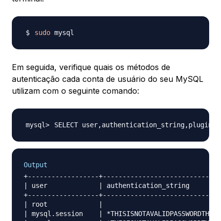
sudo
Em seguida, verifique quais os métodos de
autenticação cada conta de usuário do seu MySQL
utilizam com o seguinte comando:
SELECT user,authentication_string,plugin,h
Output
+------------------+------------------------------
| user             | authentication_string        
+------------------+------------------------------
| root             |                              
| mysql.session    | *THISISNOTAVALIDPASSWORDTHATC