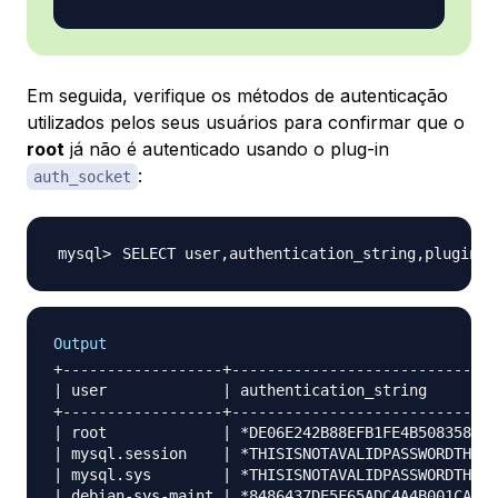
Em seguida, verifique os métodos de autenticação
utilizados pelos seus usuários para confirmar que o
root
já não é autenticado usando o plug-in
:
auth_socket
SELECT user,authentication_string,plugin,h
Output
+------------------+------------------------------
| user             | authentication_string        
+------------------+------------------------------
| root             | *DE06E242B88EFB1FE4B5083587C2
| mysql.session    | *THISISNOTAVALIDPASSWORDTHATC
| mysql.sys        | *THISISNOTAVALIDPASSWORDTHATC
| debian-sys-maint | *8486437DE5F65ADC4A4B001CA591