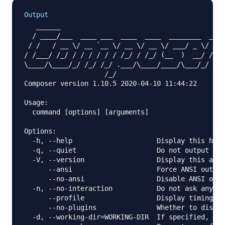
Output
   ______

  / ____/___  ____ ___  ____  ____  ________  ____
 / /   / __ \/ __ `__ \/ __ \/ __ \/ ___/ _ \/ ___
/ /___/ /_/ / / / / / / /_/ / /_/ (__  )  __/ /

\____/\____/_/ /_/ /_/ .___/\____/____/\___/_/

                    /_/

Composer version 1.10.5 2020-04-10 11:44:22

Usage:

  command [options] [arguments]

Options:

  -h, --help                     Display this help
  -q, --quiet                    Do not output any
  -V, --version                  Display this appl
      --ansi                     Force ANSI output

      --no-ansi                  Disable ANSI outp
  -n, --no-interaction           Do not ask any in
      --profile                  Display timing an
      --no-plugins               Whether to disabl
  -d, --working-dir=WORKING-DIR  If specified, use