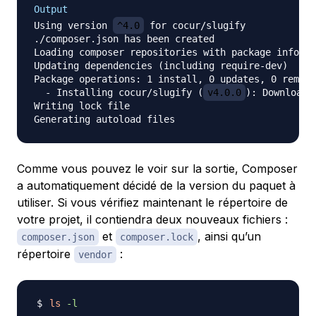
Output
Using version 
^4.0
 for cocur/slugify

./composer.json has been created

Loading composer repositories with package informa
Updating dependencies (including require-dev)

Package operations: 1 install, 0 updates, 0 remova
  - Installing cocur/slugify (
v4.0.0
): Downloadi
Writing lock file

Comme vous pouvez le voir sur la sortie, Composer
a automatiquement décidé de la version du paquet à
utiliser. Si vous vérifiez maintenant le répertoire de
votre projet, il contiendra deux nouveaux fichiers :
et
, ainsi qu’un
composer.json
composer.lock
répertoire
:
vendor
ls
-l