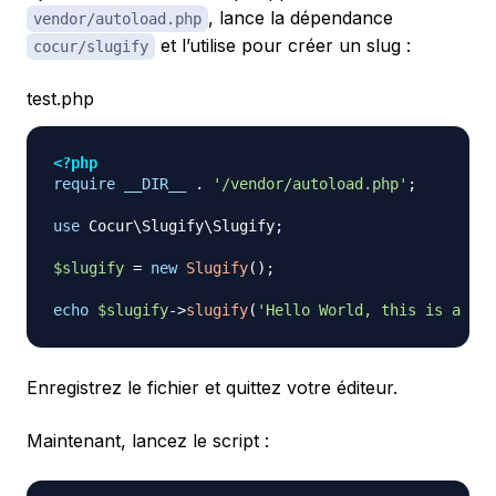
, lance la dépendance
vendor/autoload.php
et l’utilise pour créer un slug :
cocur/slugify
test.php
<?php
require
__DIR__
.
'/vendor/autoload.php'
;
use
Cocur
\
Slugify
\
Slugify
;
$slugify
=
new
Slugify
(
)
;
echo
$slugify
->
slugify
(
'Hello World, this is a lon
Enregistrez le fichier et quittez votre éditeur.
Maintenant, lancez le script :