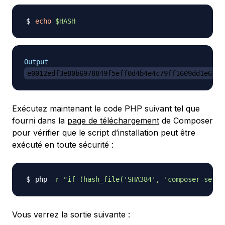
echo
$HASH
Output
e0012edf3e80b6978849f5eff0d4b4e4c79ff1609dd1e6133
Exécutez maintenant le code PHP suivant tel que
fourni dans la
page de téléchargement
de Composer
pour vérifier que le script d’installation peut être
exécuté en toute sécurité :
php 
-r
"if (hash_file('SHA384', 'composer-setup
Vous verrez la sortie suivante :