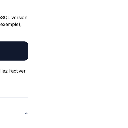
reSQL version
r exemple),
lez l’activer
e