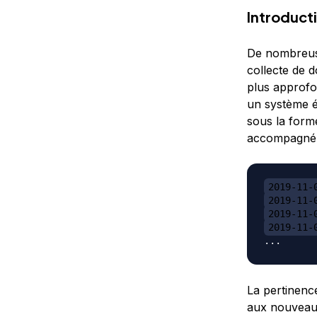
Introduct
De nombreuse
collecte de 
plus approfo
un système é
sous la form
accompagné d
2019-11-
2019-11-
2019-11-
2019-11-
La pertinenc
aux nouveau