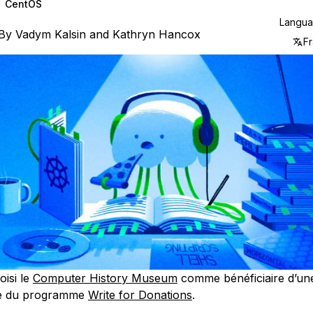
CentOS
Langu
By
Vadym Kalsin
and
Kathryn Hancox
Fr
oisi le
Computer History Museum
comme bénéficiaire d’un
re du programme
Write for Donations
.