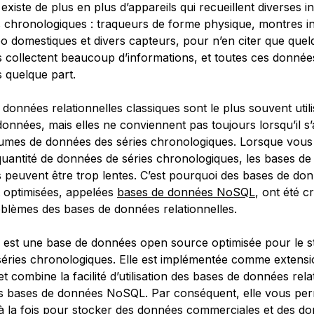
l existe de plus en plus d’appareils qui recueillent diverses 
s chronologiques : traqueurs de forme physique, montres int
éo domestiques et divers capteurs, pour n’en citer que que
s collectent beaucoup d’informations, et toutes ces donnée
s quelque part.
données relationnelles classiques sont le plus souvent util
onnées, mais elles ne conviennent pas toujours lorsqu’il s’
mes de données des séries chronologiques. Lorsque vous 
uantité de données de séries chronologiques, les bases d
es peuvent être trop lentes. C’est pourquoi des bases de do
 optimisées, appelées
bases de données NoSQL
, ont été 
roblèmes des bases de données relationnelles.
est une base de données open source optimisée pour le s
éries chronologiques. Elle est implémentée comme extensi
t combine la facilité d’utilisation des bases de données rela
des bases de données NoSQL. Par conséquent, elle vous perme
 la fois pour stocker des données commerciales et des d