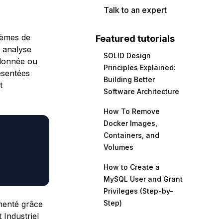
Talk to an expert
tèmes de
Featured tutorials
 analyse
SOLID Design
 donnée ou
Principles Explained:
ésentées
Building Better
t
Software Architecture
How To Remove
Docker Images,
Containers, and
Volumes
How to Create a
MySQL User and Grant
Privileges (Step-by-
Step)
menté grâce
t Industriel