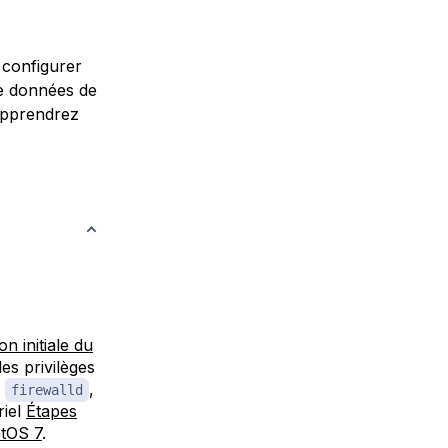
 configurer
de données de
 apprendrez
on initiale du
es privilèges
r
,
firewalld
riel
Étapes
tOS 7
.