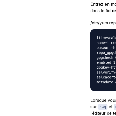
Entrez en mo
dans le fichie
/etc/yum.rep
[timescal
name=time
baseurl=h
repo_gpgch
gpgcheck=0
enabled=1

gpgkey=ht
sslverify=
sslcacert
Lorsque vou
sur
et
:wq
l’éditeur de 