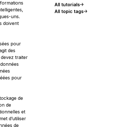
informations
All tutorials
elligentes,
All topic tags
lques-uns.
s doivent
isées pour
agit des
devez traiter
e données
nnées
créées pour
tockage de
on de
tionnelles et
t d’utiliser
onnées de