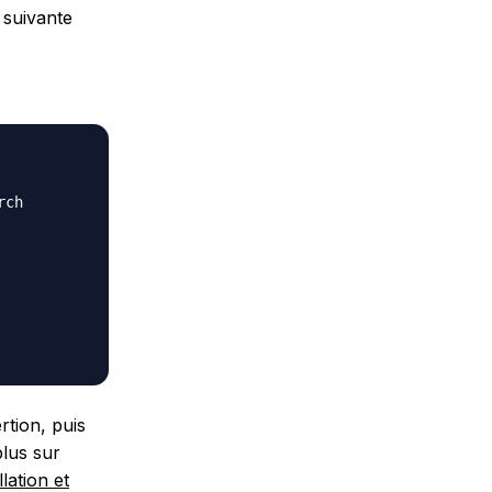
 suivante
ch

rtion, puis
plus sur
llation et