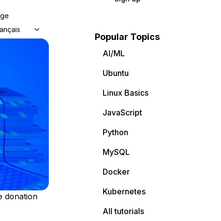
age
ançais
Popular Topics
AI/ML
Ubuntu
Linux Basics
JavaScript
Python
MySQL
Docker
Kubernetes
e donation
All tutorials