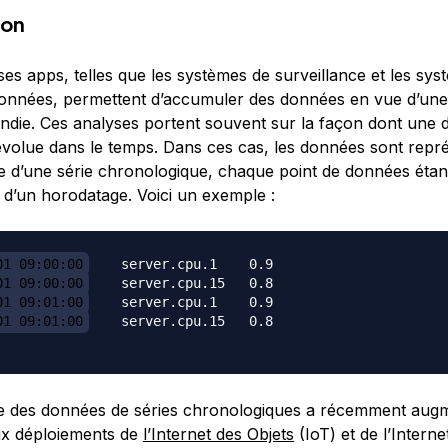
ion
s apps, telles que les systèmes de surveillance et les sys
données, permettent d’accumuler des données en vue d’une
ndie. Ces analyses portent souvent sur la façon dont une
volue dans le temps. Dans ces cas, les données sont repr
e d’une série chronologique, chaque point de données étan
’un horodatage. Voici un exemple :
01 09:00:00
01 09:00:00
01 09:01:00
01 09:01:00
    server.cpu.15   0.8

e des données de séries chronologiques a récemment aug
x déploiements de
l’Internet des Objets
(IoT) et de l’Interne