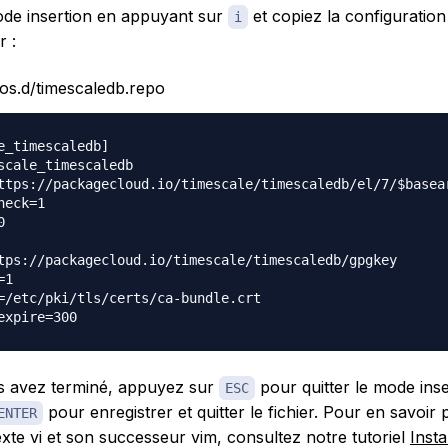
de insertion en appuyant sur
et copiez la configuration
i
r :
os.d/timescaledb.repo
e_timescaledb]

scale_timescaledb

ttps://packagecloud.io/timescale/timescaledb/el/7/$basear
eck=1



tps://packagecloud.io/timescale/timescaledb/gpgkey

1

=/etc/pki/tls/certs/ca-bundle.crt

s avez terminé, appuyez sur
pour quitter le mode inse
ESC
pour enregistrer et quitter le fichier. Pour en savoir 
ENTER
texte vi et son successeur vim, consultez notre tutoriel
Insta