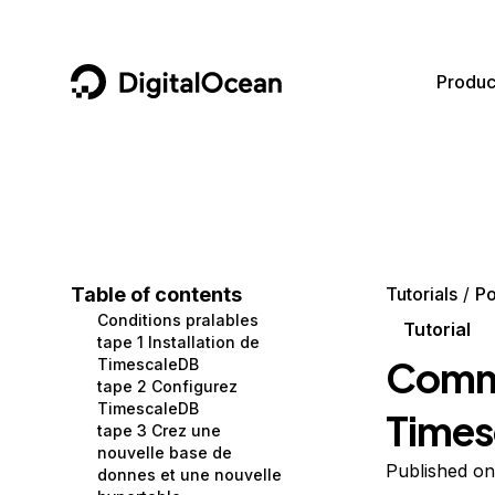
DigitalOcean
Produc
Featured AI Products
AI/ML
Community
Become a Partner
Compute
CMS
Documentation
Marketplace
Containers and Images
Data and IoT
Developer Tools
Table of contents
Tutorials
P
Conditions pralables
Managed Databases
Developer Tools
Get Involved
Tutorial
tape 1 Installation de
Commen
TimescaleDB
Management and Dev Tools
Gaming and Media
Utilities and Help
tape 2 Configurez
TimescaleDB
Times
Networking
Hosting
tape 3 Crez une
nouvelle base de
Security
Security and Networking
Published on
donnes et une nouvelle