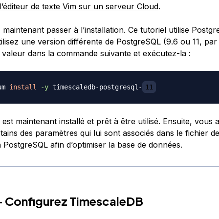
e l’éditeur de texte Vim sur un serveur Cloud
.
aintenant passer à l’installation. Ce tutoriel utilise Postg
utilisez une version différente de PostgreSQL (9.6 ou 11, pa
 valeur dans la commande suivante et exécutez-la :
um 
install
-y
 timescaledb-postgresql-
11
st maintenant installé et prêt à être utilisé. Ensuite, vous al
rtains des paramètres qui lui sont associés dans le fichier d
n PostgreSQL afin d’optimiser la base de données.
- Configurez TimescaleDB