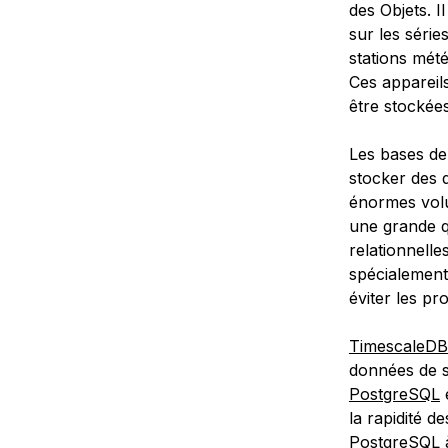
des Objets. I
sur les série
stations mét
Ces appareil
être stockée
Les bases de 
stocker des d
énormes volu
une grande q
relationnell
spécialement
éviter les p
TimescaleDB
données de s
PostgreSQL
e
la rapidité 
PostgreSQL à