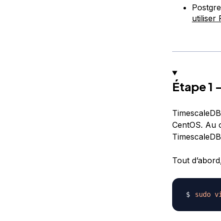
Postgre
utilise
Étape 1 
TimescaleDB 
CentOS. Au co
TimescaleDB
Tout d’abord,
sudo
v