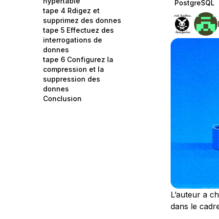
hypertable
PostgreSQL
Storage
Startups and SMBs
tape 4 Rdigez et
supprimez des donnes
Web and App Platforms
Browse all products
tape 5 Effectuez des
interrogations de
See all solutions
donnes
tape 6 Configurez la
compression et la
suppression des
donnes
Conclusion
L’auteur a ch
dans le cad