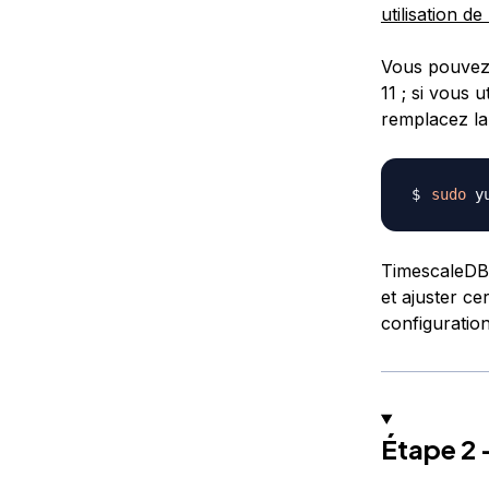
utilisation d
Vous pouvez m
11 ; si vous 
remplacez la
sudo
 y
TimescaleDB e
et ajuster ce
configuratio
Étape 2 