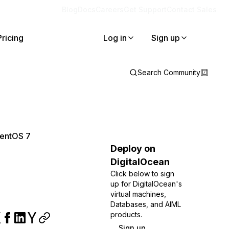
Blog
Docs
Careers
Get Support
Contact Sales
Pricing
Log in
Sign up
Search Community
CentOS 7
Deploy on
DigitalOcean
Click below to sign
up for DigitalOcean's
virtual machines,
Databases, and AIML
products.
Sign up