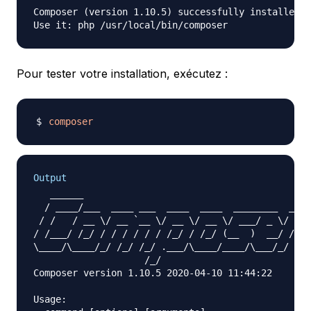
Composer (version 1.10.5) successfully installed t
Pour tester votre installation, exécutez :
composer
Output
   ______

  / ____/___  ____ ___  ____  ____  ________  ____
 / /   / __ \/ __ `__ \/ __ \/ __ \/ ___/ _ \/ ___
/ /___/ /_/ / / / / / / /_/ / /_/ (__  )  __/ /

\____/\____/_/ /_/ /_/ .___/\____/____/\___/_/

                    /_/

Composer version 1.10.5 2020-04-10 11:44:22

Usage:
