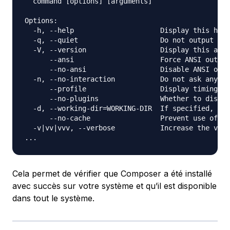
  command [options] [arguments]

Options:

  -h, --help                     Display this help
  -q, --quiet                    Do not output any
  -V, --version                  Display this appl
      --ansi                     Force ANSI output

      --no-ansi                  Disable ANSI outp
  -n, --no-interaction           Do not ask any in
      --profile                  Display timing an
      --no-plugins               Whether to disabl
  -d, --working-dir=WORKING-DIR  If specified, use
      --no-cache                 Prevent use of th
  -v|vv|vvv, --verbose           Increase the verb
Cela permet de vérifier que Composer a été installé
avec succès sur votre système et qu’il est disponible
dans tout le système.